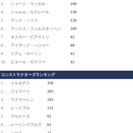
3．
ジョージ・ラッセル
160
4．
シャルル・ルクレール
138
5．
ランド・ノリス
128
6．
マックス・フェルスタッペン
109
7．
オスカー・ピアストリ
92
8．
アイザック・ハジャー
68
9．
リアム・ローソン
43
10．
ピエール・ガスリー
42
コンストラクターズランキング
1．
メルセデス
358
2．
フェラーリ
285
3．
マクラーレン
195
4．
レッドブル
151
5．
アルピーヌ
61
6．
レーシングブルズ
61
7．
ハース
21