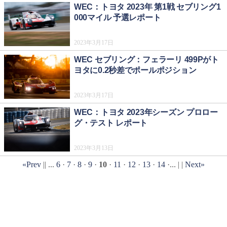
WEC：トヨタ 2023年 第1戦 セブリング1
000マイル 予選レポート
2023年3月17日
WEC セブリング：フェラーリ 499Pがト
ヨタに0.2秒差でポールポジション
2023年3月17日
WEC：トヨタ 2023年シーズン プロロー
グ・テスト レポート
2023年3月13日
«Prev
|| ...
6
·
7
·
8
·
9
·
10
·
11
·
12
·
13
·
14
·... | |
Next»