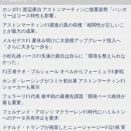
ホンダF1 渡辺康治 アストンマーティンに慎重姿勢「ハンガ
リーはコース特性も影響」
アストンマーティンF1躍進の真の収穫「相関性が正しいこ
とが最大の成果」
メルセデスF1 夏休み明けに大規模アップグレード投入へ
「さらに大きな一歩を」
小松礼雄 ハースF1失速の責任は自らに「環境を整えられな
かった」
F2王者テオ・プルシェール オペルからフォーミュラE参戦
ホンダ・レーシングがコミケ初出展 アストンマーティンF1
ショーカーも展示
フェラーリF1代表 後半戦の最優先課題「開発ペース維持が
最も重要」
フェルナンド・アロンソ マクラーレンF1時代にハミルトン
へのデータ共有停止を要求
ドナルド・トランプが画策したニュージャージーF1計画 実