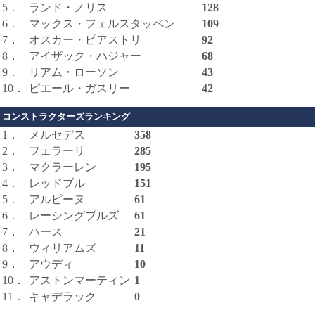
5．
ランド・ノリス
128
6．
マックス・フェルスタッペン
109
7．
オスカー・ピアストリ
92
8．
アイザック・ハジャー
68
9．
リアム・ローソン
43
10．
ピエール・ガスリー
42
コンストラクターズランキング
1．
メルセデス
358
2．
フェラーリ
285
3．
マクラーレン
195
4．
レッドブル
151
5．
アルピーヌ
61
6．
レーシングブルズ
61
7．
ハース
21
8．
ウィリアムズ
11
9．
アウディ
10
10．
アストンマーティン
1
11．
キャデラック
0