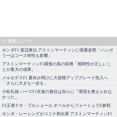
F1 最新ニュース
ホンダF1 渡辺康治 アストンマーティンに慎重姿勢「ハンガ
リーはコース特性も影響」
アストンマーティンF1躍進の真の収穫「相関性が正しいこ
とが最大の成果」
メルセデスF1 夏休み明けに大規模アップグレード投入へ
「さらに大きな一歩を」
小松礼雄 ハースF1失速の責任は自らに「環境を整えられな
かった」
F2王者テオ・プルシェール オペルからフォーミュラE参戦
ホンダ・レーシングがコミケ初出展 アストンマーティンF1