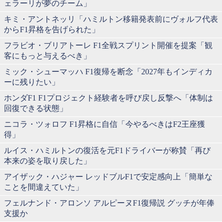
ェラーリが夢のチーム」
キミ・アントネッリ「ハミルトン移籍発表前にヴォルフ代表
からF1昇格を告げられた」
フラビオ・ブリアトーレ F1全戦スプリント開催を提案「観
客にもっと与えるべき」
ミック・シューマッハ F1復帰を断念「2027年もインディカ
ーに残りたい」
ホンダF1 F1プロジェクト経験者を呼び戻し反撃へ「体制は
回復できる状態」
ニコラ・ツォロフ F1昇格に自信「今やるべきはF2王座獲
得」
ルイス・ハミルトンの復活を元F1ドライバーが称賛「再び
本来の姿を取り戻した」
アイザック・ハジャー レッドブルF1で安定感向上「簡単な
ことを間違えていた」
フェルナンド・アロンソ アルピーヌF1復帰説 グッチが年俸
支援か