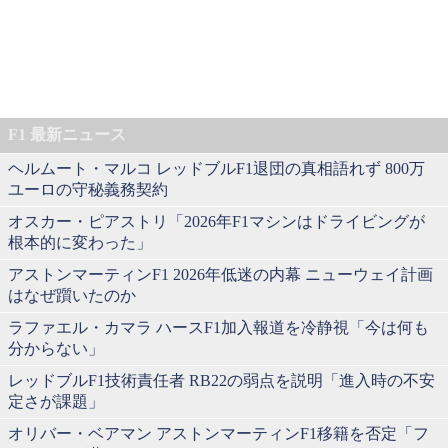
F1 最新ニュース
ヘルムート・マルコ レッドブルF1退団の真相語れず 800万
ユーロの守秘義務契約
オスカー・ピアストリ「2026年F1マシンはドライビングが
根本的に変わった」
アストンマーティンF1 2026年低迷の内幕 ニューウェイ計画
はなぜ躓いたのか
ラファエル・カマラ ハースF1加入報道を冷静視「今は何も
分からない」
レッドブルF1技術責任者 RB22の弱点を説明「進入時の不安
定さが課題」
オリバー・ベアマン アストンマーティンF1移籍を否定「フ