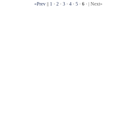
«Prev
||
1
·
2
·
3
·
4
·
5
·
6
· | Next»