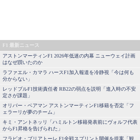
F1 最新ニュース
アストンマーティンF1 2026年低迷の内幕 ニューウェイ計画
はなぜ躓いたのか
ラファエル・カマラ ハースF1加入報道を冷静視「今は何も
分からない」
レッドブルF1技術責任者 RB22の弱点を説明「進入時の不安
定さが課題」
オリバー・ベアマン アストンマーティンF1移籍を否定「フ
ェラーリが夢のチーム」
キミ・アントネッリ「ハミルトン移籍発表前にヴォルフ代表
からF1昇格を告げられた」
フラビオ・ブリアトーレ F1全戦スプリント開催を提案「観