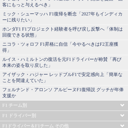
客にもっと与えるべき」
ミック・シューマッハ F1復帰を断念「2027年もインディカ
ーに残りたい」
ホンダF1 F1プロジェクト経験者を呼び戻し反撃へ「体制は
回復できる状態」
ニコラ・ツォロフ F1昇格に自信「今やるべきはF2王座獲
得」
ルイス・ハミルトンの復活を元F1ドライバーが称賛「再び
本来の姿を取り戻した」
アイザック・ハジャー レッドブルF1で安定感向上「簡単な
ことを間違えていた」
フェルナンド・アロンソ アルピーヌF1復帰説 グッチが年俸
支援か
F1 チーム別
F1 ドライバー別
F1ドライバー＆F1チーム その他