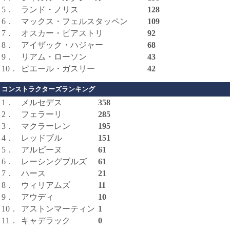
5．
ランド・ノリス
128
6．
マックス・フェルスタッペン
109
7．
オスカー・ピアストリ
92
8．
アイザック・ハジャー
68
9．
リアム・ローソン
43
10．
ピエール・ガスリー
42
コンストラクターズランキング
1．
メルセデス
358
2．
フェラーリ
285
3．
マクラーレン
195
4．
レッドブル
151
5．
アルピーヌ
61
6．
レーシングブルズ
61
7．
ハース
21
8．
ウィリアムズ
11
9．
アウディ
10
10．
アストンマーティン
1
11．
キャデラック
0