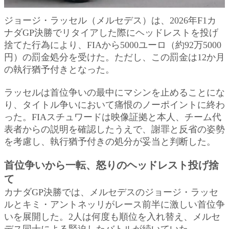
ジョージ・ラッセル（メルセデス）は、2026年F1カ
ナダGP決勝でリタイアした際にヘッドレストを投げ
捨てた行為により、FIAから5000ユーロ（約92万5000
円）の罰金処分を受けた。ただし、この罰金は12か月
の執行猶予付きとなった。
ラッセルは首位争いの最中にマシンを止めることにな
り、タイトル争いにおいて痛恨のノーポイントに終わ
った。FIAスチュワードは映像証拠と本人、チーム代
表者からの説明を確認したうえで、謝罪と反省の姿勢
を考慮し、執行猶予付きの処分が妥当と判断した。
首位争いから一転、怒りのヘッドレスト投げ捨
て
カナダGP決勝では、メルセデスのジョージ・ラッセ
ルとキミ・アントネッリがレース前半に激しい首位争
いを展開した。2人は何度も順位を入れ替え、メルセ
デス同士による緊迫したバトルが続いていた。