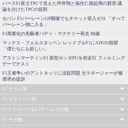
ハースF1富士TPCで見えた坪井翔と福住仁嶺起用の賛否 議
論を分けたTPCの役割
セパン F1バーレーンGP開催でもチケット収入ゼロ 「すべて
バーレーン側に入る」
F1商業化の先駆者パディ・マクナリー死去 88歳
マックス・フェルスタッペン レッドブルF1にADUO熱望
「僕たちにも欲しい」
アストンマーティンF1 新型ホンダPUを初走行 フィルミング
デーでテスト
F1王者争いのアントネッリに法廷問題 元マネージャーが補
償求め提訴
F1 チーム別
F1 ドライバー別
F1ドライバー＆F1チーム その他
F1 その他