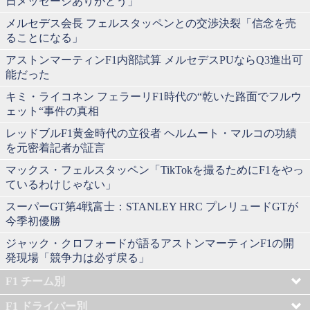
日メッセージありがとう」
メルセデス会長 フェルスタッペンとの交渉決裂「信念を売
ることになる」
アストンマーティンF1内部試算 メルセデスPUならQ3進出可
能だった
キミ・ライコネン フェラーリF1時代の“乾いた路面でフルウ
ェット“事件の真相
レッドブルF1黄金時代の立役者 ヘルムート・マルコの功績
を元密着記者が証言
マックス・フェルスタッペン「TikTokを撮るためにF1をやっ
ているわけじゃない」
スーパーGT第4戦富士：STANLEY HRC プレリュードGTが
今季初優勝
ジャック・クロフォードが語るアストンマーティンF1の開
発現場「競争力は必ず戻る」
F1 チーム別
F1 ドライバー別