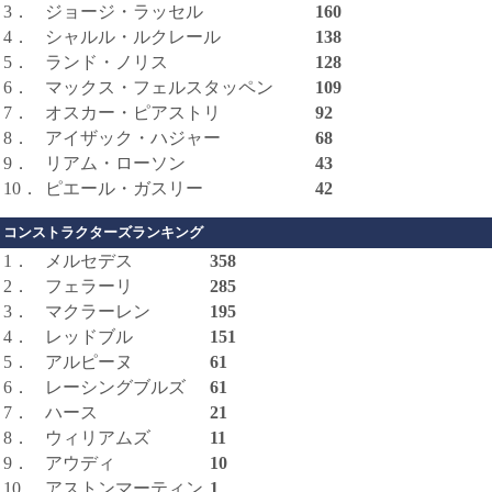
3．
ジョージ・ラッセル
160
4．
シャルル・ルクレール
138
5．
ランド・ノリス
128
6．
マックス・フェルスタッペン
109
7．
オスカー・ピアストリ
92
8．
アイザック・ハジャー
68
9．
リアム・ローソン
43
10．
ピエール・ガスリー
42
コンストラクターズランキング
1．
メルセデス
358
2．
フェラーリ
285
3．
マクラーレン
195
4．
レッドブル
151
5．
アルピーヌ
61
6．
レーシングブルズ
61
7．
ハース
21
8．
ウィリアムズ
11
9．
アウディ
10
10．
アストンマーティン
1