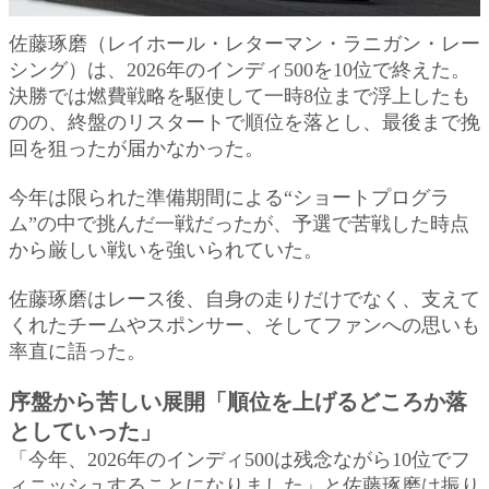
佐藤琢磨（レイホール・レターマン・ラニガン・レー
シング）は、2026年のインディ500を10位で終えた。
決勝では燃費戦略を駆使して一時8位まで浮上したも
のの、終盤のリスタートで順位を落とし、最後まで挽
回を狙ったが届かなかった。
今年は限られた準備期間による“ショートプログラ
ム”の中で挑んだ一戦だったが、予選で苦戦した時点
から厳しい戦いを強いられていた。
佐藤琢磨はレース後、自身の走りだけでなく、支えて
くれたチームやスポンサー、そしてファンへの思いも
率直に語った。
序盤から苦しい展開「順位を上げるどころか落
としていった」
「今年、2026年のインディ500は残念ながら10位でフ
ィニッシュすることになりました」と佐藤琢磨は振り