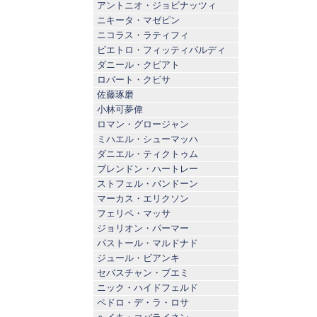
アントニオ・ジョビナッツィ
ニキータ・マゼピン
ニコラス・ラティフィ
ピエトロ・フィッティパルディ
ダニール・クビアト
ロバート・クビサ
佐藤琢磨
小林可夢偉
ロマン・グロージャン
ミハエル・シューマッハ
ダニエル・ティクトゥム
ブレンドン・ハートレー
ストフェル・バンドーン
マーカス・エリクソン
フェリペ・マッサ
ジョリオン・パーマー
パストール・マルドナド
ジュール・ビアンキ
セバスチャン・ブエミ
ニック・ハイドフェルド
ペドロ・デ・ラ・ロサ