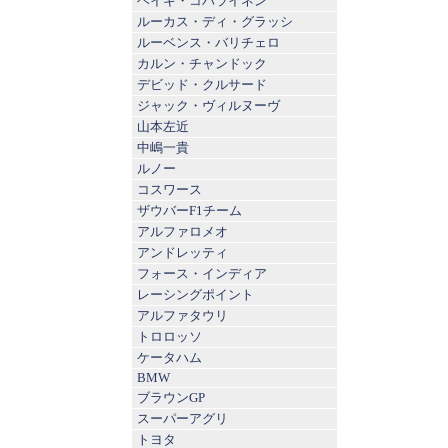
ヘイキ・コバライネン
ルーカス・ディ・グラッシ
ルーベンス・バリチェロ
カルン・チャンドック
デビッド・クルサード
ジャック・ヴィルヌーヴ
山本左近
中嶋一貴
ルノー
コスワース
ザウバーF1チーム
アルファロメオ
アンドレッティ
フォース・インディア
レーシングポイント
アルファタウリ
トロロッソ
ケータハム
BMW
ブラウンGP
スーパーアグリ
トヨタ