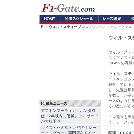
F1
>
ウィル・スティーブンス
> ウィル・スティーブンス
ウィル・ス
ウィル・ステ
エルマノス・
コGPへの意気
ウィル・ステ
「メキシコシ
興奮している
し、先週は期
が数日しか空
ースのように
F1 最新ニュース
くの歴史があ
アストンマーティン・ホンダF1
は「2年以内に優勝」 クルサード
「今週末も天
が大胆予測
で、レースが
ルイス・ハミルトン 初のトレー
ディングカード専門店をドイツに
関連：
F1メ