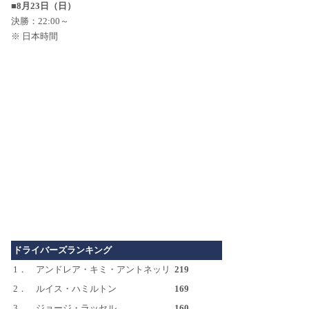
■8月23日（日）
決勝：22:00～
※ 日本時間
ドライバーズランキング
1．
アンドレア・キミ・アントネッリ
219
2．
ルイス・ハミルトン
169
3．
ジョージ・ラッセル
160