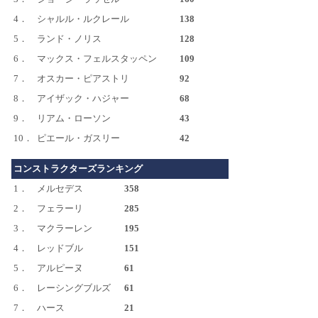
4．
シャルル・ルクレール
138
5．
ランド・ノリス
128
6．
マックス・フェルスタッペン
109
7．
オスカー・ピアストリ
92
8．
アイザック・ハジャー
68
9．
リアム・ローソン
43
10．
ピエール・ガスリー
42
コンストラクターズランキング
1．
メルセデス
358
2．
フェラーリ
285
3．
マクラーレン
195
4．
レッドブル
151
5．
アルピーヌ
61
6．
レーシングブルズ
61
7．
ハース
21