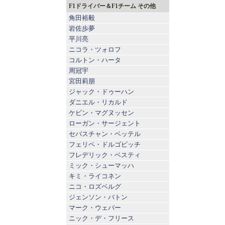
F1ドライバー＆F1チーム その他
角田裕毅
岩佐歩夢
平川亮
ニコラ・ツォロフ
コルトン・ハータ
周冠宇
宮田莉朋
ジャック・ドゥーハン
ダニエル・リカルド
ケビン・マグヌッセン
ローガン・サージェント
セバスチャン・ベッテル
フェリペ・ドルゴビッチ
フレデリック・ベスティ
ミック・シューマッハ
キミ・ライコネン
ニコ・ロズベルグ
ジェンソン・バトン
マーク・ウェバー
ニック・デ・フリース