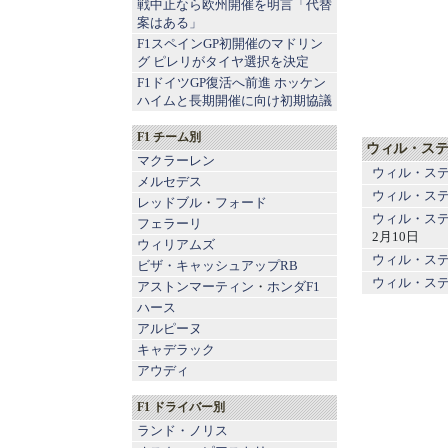
戦中止なら欧州開催を明言「代替
案はある」
F1スペインGP初開催のマドリン
グ ピレリがタイヤ選択を決定
F1ドイツGP復活へ前進 ホッケン
ハイムと長期開催に向け初期協議
F1 チーム別
ウィル・ステ
マクラーレン
ウィル・ステ
メルセデス
ウィル・ス
レッドブル
・
フォード
ウィル・ステ
フェラーリ
2月10日
ウィリアムズ
ウィル・ステ
ビザ・キャッシュアップRB
ウィル・ス
アストンマーティン
・
ホンダF1
ハース
アルピーヌ
キャデラック
アウディ
F1 ドライバー別
ランド・ノリス