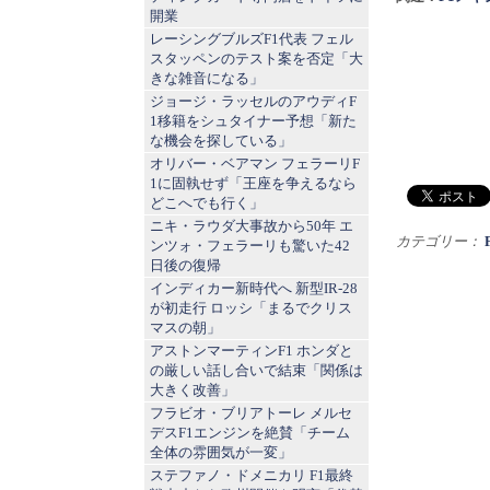
開業
レーシングブルズF1代表 フェル
スタッペンのテスト案を否定「大
きな雑音になる」
ジョージ・ラッセルのアウディF
1移籍をシュタイナー予想「新た
な機会を探している」
オリバー・ベアマン フェラーリF
1に固執せず「王座を争えるなら
どこへでも行く」
ニキ・ラウダ大事故から50年 エ
カテゴリー：
ンツォ・フェラーリも驚いた42
日後の復帰
インディカー新時代へ 新型IR-28
が初走行 ロッシ「まるでクリス
マスの朝」
アストンマーティンF1 ホンダと
の厳しい話し合いで結束「関係は
大きく改善」
フラビオ・ブリアトーレ メルセ
デスF1エンジンを絶賛「チーム
全体の雰囲気が一変」
ステファノ・ドメニカリ F1最終