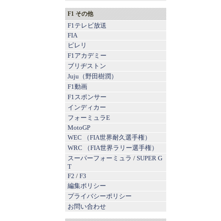
F1 その他
F1テレビ放送
FIA
ピレリ
F1アカデミー
ブリヂストン
Juju（野田樹潤）
F1動画
F1スポンサー
インディカー
フォーミュラE
MotoGP
WEC （FIA世界耐久選手権）
WRC （FIA世界ラリー選手権）
スーパーフォーミュラ
/
SUPER G
T
F2
/
F3
編集ポリシー
プライバシーポリシー
お問い合わせ