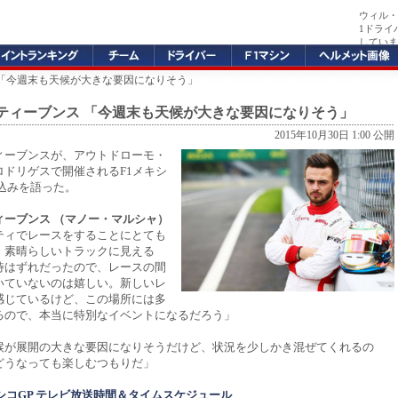
ウィル・
1ドライ
していま
 「今週末も天候が大きな要因になりそう」
ティーブンス 「今週末も天候が大きな要因になりそう」
2015年10月30日 1:00 公開
ィーブンスが、アウトドローモ・
ロドリゲスで開催されるF1メキシ
込みを語った。
ィーブンス （マノー・マルシャ）
ティでレースをすることにとても
。素晴らしいトラックに見える
待はずれだったので、レースの間
いていないのは嬉しい。新しいレ
感じているけど、この場所には多
るので、本当に特別なイベントになるだろう」
候が展開の大きな要因になりそうだけど、状況を少しかき混ぜてくれるの
どうなっても楽しむつもりだ」
キシコGP テレビ放送時間＆タイムスケジュール