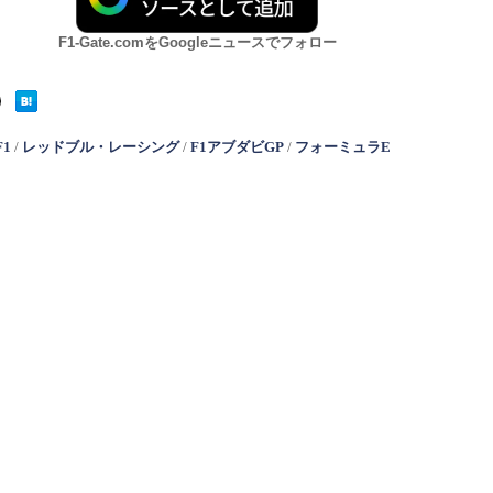
F1-Gate.comをGoogleニュースでフォロー
F1
/
レッドブル・レーシング
/
F1アブダビGP
/
フォーミュラE