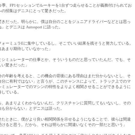
今季、FP1セッションでルーキーを1台ずつ走らせることが義務付けられてお
への招集はデニスにとって驚きだった。
驚きだった。明らかに、僕は自分のことをジュニアドライバーなどとは思っ
とデニスは Autosport に語った。
フォーミュラEに集中しているし、そこでいい結果を残そうと努力している。
はあまり期待していなかった」
とシミュレーターの仕事とか、そういうものだと思っていたんだ。でも、そ
しい驚きだった」
分の年齢を考えると、この機会の背後にある理由はまだ分からないとし、そ
自分に有利ではない」と言うが、このチャンスによって、トラック上でのマ
シミュレーターでのマシンの特性をよりよく相関させることができるように
待している。
ろ、あまりよくわからないんだ。クリスチャンに質問してもいないし、その
由も分からない」とデニスは語った。
せたときに、僕がより良い相関関係を示せるようになることで、彼らは間違
受けると思う。だから、それは明らかに間違いなくその一部だと思いう」