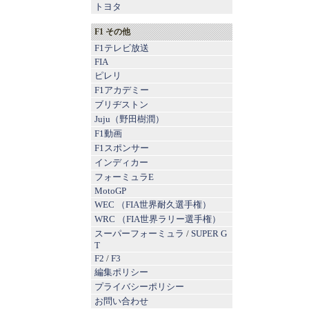
トヨタ
F1 その他
F1テレビ放送
FIA
ピレリ
F1アカデミー
ブリヂストン
Juju（野田樹潤）
F1動画
F1スポンサー
インディカー
フォーミュラE
MotoGP
WEC （FIA世界耐久選手権）
WRC （FIA世界ラリー選手権）
スーパーフォーミュラ
/
SUPER G
T
F2
/
F3
編集ポリシー
プライバシーポリシー
お問い合わせ