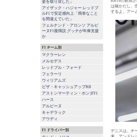
RB19の窮屈
姿を取り戻した」
は確かだし、
アイザック・ハジャー レッドブ
するよ。アー
ルF1で安定感向上「簡単なこと
を間違えていた」
フェルナンド・アロンソ アルピ
ーヌF1復帰説 グッチが年俸支援
か
F1 チーム別
マクラーレン
メルセデス
レッドブル
・
フォード
フェラーリ
ウィリアムズ
ビザ・キャッシュアップRB
アストンマーティン
・
ホンダF1
ハース
アルピーヌ
キャデラック
アウディ
F1 ドライバー別
デニスは、チー
来、アンドレ