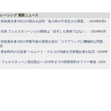
レーシング 最新ニュース
1技術責任者 RB22の弱点を説明「進入時の不安定さが課題」
- 2026年8月6
1代表 フェルスタッペンとの開発は「必ずしも簡単ではない」
- 2026年8月
1技術責任者 RB22序盤不振の原因を告白「ステアリングに機械的な問題」
3日
1黄金時代の立役者 ヘルムート・マルコの功績を元密着記者が証言
- 2026年
1 フェルスタッペン流出阻止へ 2029年までの高額契約オファー報道
- 2026