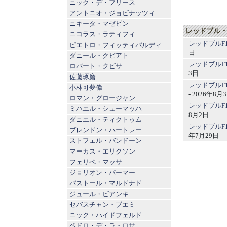
ニック・デ・フリース
アントニオ・ジョビナッツィ
ニキータ・マゼピン
レッドブル・
ニコラス・ラティフィ
レッドブルF
ピエトロ・フィッティパルディ
日
ダニール・クビアト
レッドブルF
ロバート・クビサ
3日
佐藤琢磨
レッドブルF
小林可夢偉
- 2026年8月
ロマン・グロージャン
レッドブルF
ミハエル・シューマッハ
8月2日
ダニエル・ティクトゥム
レッドブルF
ブレンドン・ハートレー
年7月29日
ストフェル・バンドーン
マーカス・エリクソン
フェリペ・マッサ
ジョリオン・パーマー
パストール・マルドナド
ジュール・ビアンキ
セバスチャン・ブエミ
ニック・ハイドフェルド
ペドロ・デ・ラ・ロサ