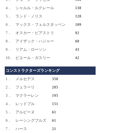
4．
シャルル・ルクレール
138
5．
ランド・ノリス
128
6．
マックス・フェルスタッペン
109
7．
オスカー・ピアストリ
92
8．
アイザック・ハジャー
68
9．
リアム・ローソン
43
10．
ピエール・ガスリー
42
コンストラクターズランキング
1．
メルセデス
358
2．
フェラーリ
285
3．
マクラーレン
195
4．
レッドブル
151
5．
アルピーヌ
61
6．
レーシングブルズ
61
7．
ハース
21