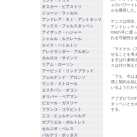
ランド・ノリス
ェのパワートレ
オスカー・ピアストリ
ルを獲得した
ジョージ・ラッセル
アンドレア・キミ・アントネッリ
デニスは現在
マックス・フェルスタッペン
アンドレッティ
アイザック・ハジャー
OMの手に渡
わる可能性が
シャルル・ルクレール
ルイス・ハミルトン
「マイケル（
アレクサンダー・アルボン
せることを考
カルロス・サインツ
まずはF1参
リアム・ローソン
スは付け加え
アービッド・リンドブラッド
「でも、今は
フェルナンド・アロンソ
僕と契約を結
ランス・ストロール
いるようだか
エステバン・オコン
オリバー・ベアマン
アブダビでの
ピエール・ガスリー
タッペンとセ
フランコ・コラピント
する。
ニコ・ヒュルケンベルグ
ガブリエル・ボルトレト
セルジオ・ペレス
バルテリ・ボッタス