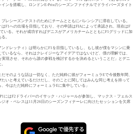
インを搭載し、ロンドンE-Prixのシーズンファイナルでドライバーズタイト
。
、プレシーズンテストのためにチームとともにバレンシアに滞在している。
はF1への出場を目指しており、その申請はFIAによって承認され、現在はF
っている。それが成功すればデニスがアメリカチームとともにF1グリッドに加
ある。
アンドレッティ）は明らかにF1を目指しているし、もし彼が僕をマシンに乗
えているなら、それはクレイジーなアイデアではないけど、僕の理解では、
戦を実現させ、それから誰の参戦を検討するかを決めるということだ」とデニ
た。
まだそのような話は一切なく、ただ純粋に彼がフォーミュラEで今後数年間、
びたいと考えているだけだし、そのことに関してはみんな同じ考えを持って
ら、今はただ純粋にフォーミュラEに集中している」
FP1にはF2ドライバーのイサック・ハジャールが参加し、マックス・フェルス
ルジオ・ペレスは11月26日のシーズンフィナーレに向けたセッションを欠席