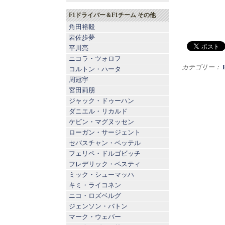
F1ドライバー＆F1チーム その他
角田裕毅
岩佐歩夢
平川亮
ニコラ・ツォロフ
カテゴリー：
コルトン・ハータ
周冠宇
宮田莉朋
ジャック・ドゥーハン
ダニエル・リカルド
ケビン・マグヌッセン
ローガン・サージェント
セバスチャン・ベッテル
フェリペ・ドルゴビッチ
フレデリック・ベスティ
ミック・シューマッハ
キミ・ライコネン
ニコ・ロズベルグ
ジェンソン・バトン
マーク・ウェバー