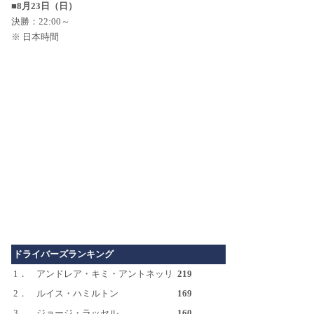
■8月23日（日）
決勝：22:00～
※ 日本時間
ドライバーズランキング
1．
アンドレア・キミ・アントネッリ
219
2．
ルイス・ハミルトン
169
3．
ジョージ・ラッセル
160