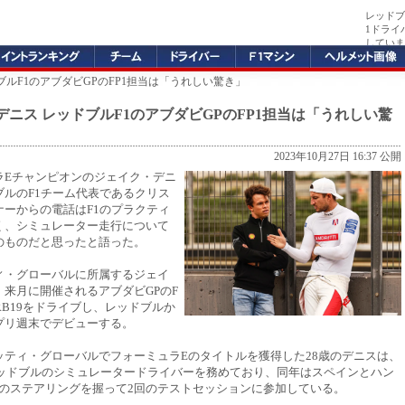
レッドブ
1ドライ
していま
ブルF1のアブダビGPのFP1担当は「うれしい驚き」
デニス レッドブルF1のアブダビGPのFP1担当は「うれしい驚
2023年10月27日 16:37 公開
ラEチャンピオンのジェイク・デニ
ブルのF1チーム代表であるクリス
ナーからの電話はF1のプラクティ
く、シミュレーター走行について
のものだと思ったと語った。
ィ・グローバルに所属するジェイ
、来月に開催されるアブダビGPのF
RB19をドライブし、レッドブルか
プリ週末でデビューする。
ッティ・グローバルでフォーミュラEのタイトルを獲得した28歳のデニスは、
らレッドブルのシミュレータードライバーを務めており、同年はスペインとハン
14のステアリングを握って2回のテストセッションに参加している。