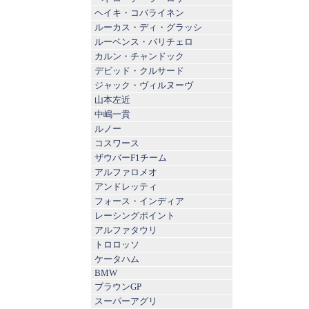
ヘイキ・コバライネン
ルーカス・ディ・グラッシ
ルーベンス・バリチェロ
カルン・チャンドック
デビッド・クルサード
ジャック・ヴィルヌーヴ
山本左近
中嶋一貴
ルノー
コスワース
ザウバーF1チーム
アルファロメオ
アンドレッティ
フォース・インディア
レーシングポイント
アルファタウリ
トロロッソ
ケータハム
BMW
ブラウンGP
スーパーアグリ