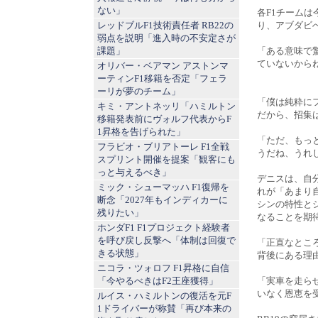
ない」
各F1チームは
レッドブルF1技術責任者 RB22の
り、アブダビ
弱点を説明「進入時の不安定さが
課題」
「ある意味で
ていないからね」
オリバー・ベアマン アストンマ
ーティンF1移籍を否定「フェラ
ーリが夢のチーム」
「僕は純粋に
キミ・アントネッリ「ハミルトン
だから、招集
移籍発表前にヴォルフ代表からF
1昇格を告げられた」
「ただ、もっ
フラビオ・ブリアトーレ F1全戦
うだね、うれ
スプリント開催を提案「観客にも
っと与えるべき」
デニスは、自
ミック・シューマッハ F1復帰を
れが「あまり
断念「2027年もインディカーに
シンの特性と
残りたい」
なることを期
ホンダF1 F1プロジェクト経験者
を呼び戻し反撃へ「体制は回復で
「正直なとこ
きる状態」
背後にある理
ニコラ・ツォロフ F1昇格に自信
「今やるべきはF2王座獲得」
「実車を走ら
いなく恩恵を
ルイス・ハミルトンの復活を元F
1ドライバーが称賛「再び本来の