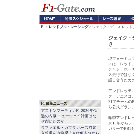
F1
>
レッドブル・レーシング
> ジェイク・デニス レッド
ジェイク・
き」
現フォーミュ
スは、レッド
チャン・ホー
ス走行ではな
話し合うため
アンドレッテ
ク・デニスは
P1でチームの
F1 最新ニュース
ら公式グラン
アストンマーティンF1 2026年低
迷の内幕 ニューウェイ計画はな
昨季アンドレ
ぜ躓いたのか
2018年か
ラファエル・カマラ ハースF1加
ガリーでRB
入報道を冷静視「今は何も分から