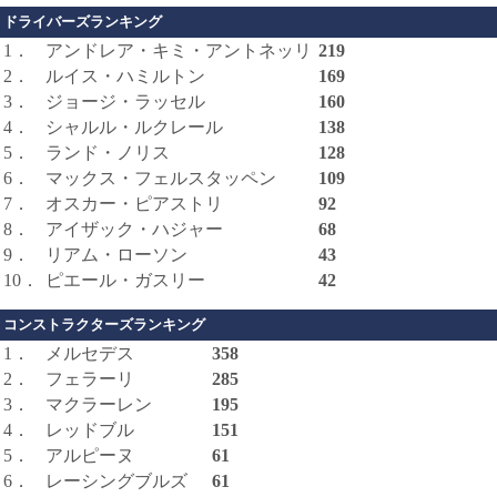
ドライバーズランキング
1．
アンドレア・キミ・アントネッリ
219
2．
ルイス・ハミルトン
169
3．
ジョージ・ラッセル
160
4．
シャルル・ルクレール
138
5．
ランド・ノリス
128
6．
マックス・フェルスタッペン
109
7．
オスカー・ピアストリ
92
8．
アイザック・ハジャー
68
9．
リアム・ローソン
43
10．
ピエール・ガスリー
42
コンストラクターズランキング
1．
メルセデス
358
2．
フェラーリ
285
3．
マクラーレン
195
4．
レッドブル
151
5．
アルピーヌ
61
6．
レーシングブルズ
61