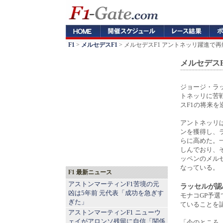
F1
>
メルセデスF1
> メルセデスF1 アントネッリ躍進で
メルセデス
ジョージ・ラ
トネッリに苦
スF1の将来
アントネッリ
ンを獲得し、
らに高めた。
しんでおり、
ッペンのメル
なっている。
F1 最新ニュース
アストンマーティンF1苦境の元
ラッセルが認
凶は5年前 元代表「成功を急ぎす
モナコGP予選
ぎた」
ていることを
アストンマーティンF1 ニューウ
ェイがアロンソ残留に自信「関係
「今のところ