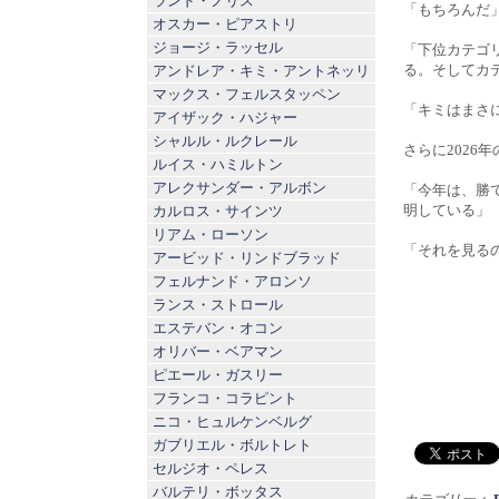
ランド・ノリス
「もちろんだ
オスカー・ピアストリ
ジョージ・ラッセル
「下位カテゴ
る。そしてカ
アンドレア・キミ・アントネッリ
マックス・フェルスタッペン
「キミはまさ
アイザック・ハジャー
シャルル・ルクレール
さらに2026
ルイス・ハミルトン
アレクサンダー・アルボン
「今年は、勝
明している」
カルロス・サインツ
リアム・ローソン
「それを見る
アービッド・リンドブラッド
フェルナンド・アロンソ
ランス・ストロール
エステバン・オコン
オリバー・ベアマン
ピエール・ガスリー
フランコ・コラピント
ニコ・ヒュルケンベルグ
ガブリエル・ボルトレト
セルジオ・ペレス
バルテリ・ボッタス