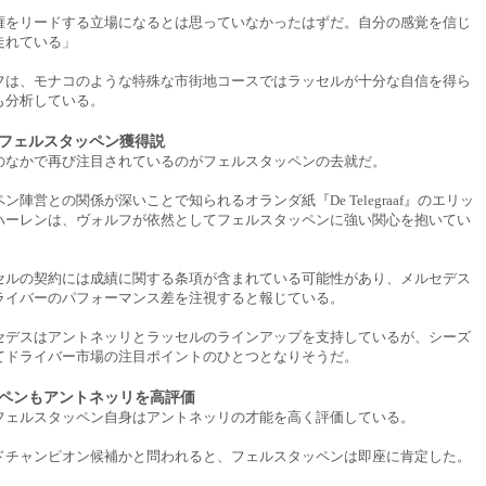
権をリードする立場になるとは思っていなかったはずだ。自分の感覚を信じ
走れている」
フは、モナコのような特殊な市街地コースではラッセルが十分な自信を得ら
も分析している。
フェルスタッペン獲得説
のなかで再び注目されているのがフェルスタッペンの去就だ。
ン陣営との関係が深いことで知られるオランダ紙『De Telegraaf』のエリッ
ハーレンは、ヴォルフが依然としてフェルスタッペンに強い関心を抱いてい
。
セルの契約には成績に関する条項が含まれている可能性があり、メルセデス
ライバーのパフォーマンス差を注視すると報じている。
セデスはアントネッリとラッセルのラインアップを支持しているが、シーズ
てドライバー市場の注目ポイントのひとつとなりそうだ。
ペンもアントネッリを高評価
フェルスタッペン自身はアントネッリの才能を高く評価している。
ドチャンピオン候補かと問われると、フェルスタッペンは即座に肯定した。