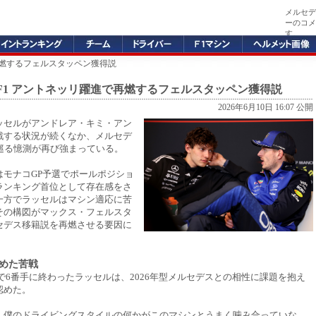
メルセデ
ーのコメ
す。
再燃するフェルスタッペン獲得説
F1 アントネッリ躍進で再燃するフェルスタッペン獲得説
2026年6月10日 16:07 公開
ッセルがアンドレア・キミ・アン
戦する状況が続くなか、メルセデ
を巡る憶測が再び強まっている。
はモナコGP予選でポールポジショ
ランキング首位として存在感をさ
一方でラッセルはマシン適応に苦
その構図がマックス・フェルスタ
セデス移籍説を再燃させる要因に
めた苦戦
で6番手に終わったラッセルは、2026年型メルセデスとの相性に課題を抱え
認めた。
、僕のドライビングスタイルの何かがこのマシンとうまく噛み合っていな