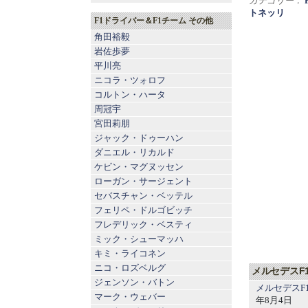
カテゴリー：
トネッリ
F1ドライバー＆F1チーム その他
角田裕毅
岩佐歩夢
平川亮
ニコラ・ツォロフ
コルトン・ハータ
周冠宇
宮田莉朋
ジャック・ドゥーハン
ダニエル・リカルド
ケビン・マグヌッセン
ローガン・サージェント
セバスチャン・ベッテル
フェリペ・ドルゴビッチ
フレデリック・ベスティ
ミック・シューマッハ
キミ・ライコネン
ニコ・ロズベルグ
メルセデスF
ジェンソン・バトン
メルセデスF
マーク・ウェバー
年8月4日