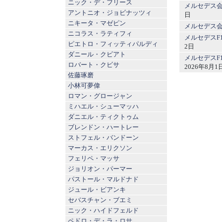
ニック・デ・フリース
メルセデス
アントニオ・ジョビナッツィ
日
ニキータ・マゼピン
メルセデス
ニコラス・ラティフィ
メルセデスF
ピエトロ・フィッティパルディ
2日
ダニール・クビアト
メルセデスF
ロバート・クビサ
2026年8月1
佐藤琢磨
小林可夢偉
ロマン・グロージャン
ミハエル・シューマッハ
ダニエル・ティクトゥム
ブレンドン・ハートレー
ストフェル・バンドーン
マーカス・エリクソン
フェリペ・マッサ
ジョリオン・パーマー
パストール・マルドナド
ジュール・ビアンキ
セバスチャン・ブエミ
ニック・ハイドフェルド
ペドロ・デ・ラ・ロサ