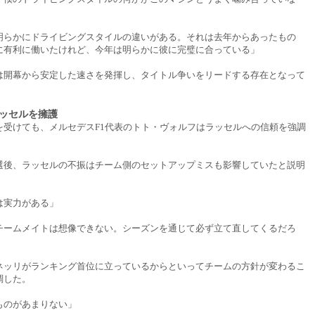
明らかにドライビングスタイルの違いがある。それは去年からあったもの
に有利に働いたけれど、今年は明らかに彼に完璧に合っている」
は開幕から安定した速さを発揮し、タイトル争いをリードする存在となって
ッセルを擁護
を受けても、メルセデスF1代表のトト・ヴォルフはラッセルへの信頼を強調
選後、ラッセルの不振はチーム側のセットアップミスも影響していたと説明
は実力がある」
チームメイトは想像できない。シーズンを通じて必ず立て直してくるだろ
ネッリがランキング首位に立っているからといってチームの方針が変わるこ
調した。
ものがあまりない」