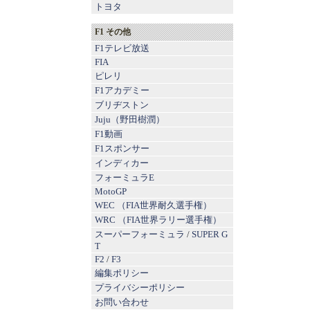
トヨタ
F1 その他
F1テレビ放送
FIA
ピレリ
F1アカデミー
ブリヂストン
Juju（野田樹潤）
F1動画
F1スポンサー
インディカー
フォーミュラE
MotoGP
WEC （FIA世界耐久選手権）
WRC （FIA世界ラリー選手権）
スーパーフォーミュラ
/
SUPER G
T
F2
/
F3
編集ポリシー
プライバシーポリシー
お問い合わせ