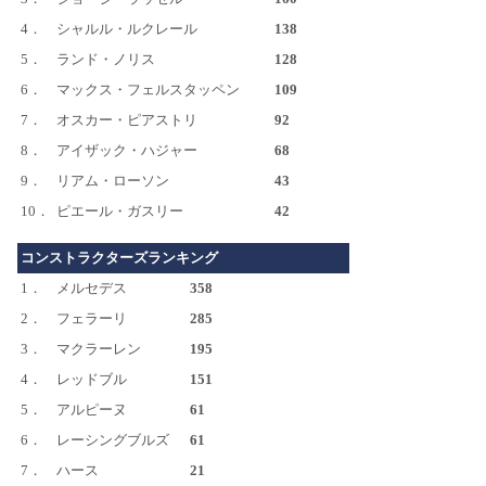
4．
シャルル・ルクレール
138
5．
ランド・ノリス
128
6．
マックス・フェルスタッペン
109
7．
オスカー・ピアストリ
92
8．
アイザック・ハジャー
68
9．
リアム・ローソン
43
10．
ピエール・ガスリー
42
コンストラクターズランキング
1．
メルセデス
358
2．
フェラーリ
285
3．
マクラーレン
195
4．
レッドブル
151
5．
アルピーヌ
61
6．
レーシングブルズ
61
7．
ハース
21