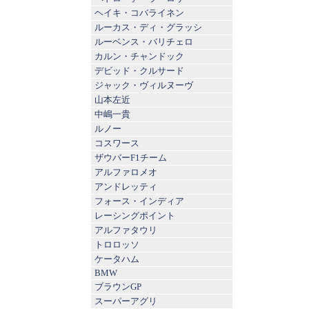
ヘイキ・コバライネン
ルーカス・ディ・グラッシ
ルーベンス・バリチェロ
カルン・チャンドック
デビッド・クルサード
ジャック・ヴィルヌーヴ
山本左近
中嶋一貴
ルノー
コスワース
ザウバーF1チーム
アルファロメオ
アンドレッティ
フォース・インディア
レーシングポイント
アルファタウリ
トロロッソ
ケータハム
BMW
ブラウンGP
スーパーアグリ