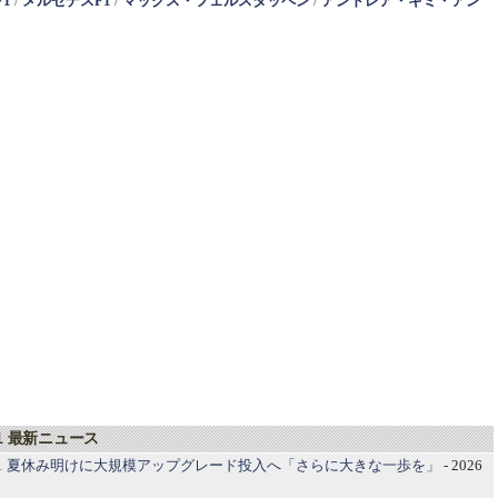
F1
/
メルセデスF1
/
マックス・フェルスタッペン
/
アンドレア・キミ・アン
1 最新ニュース
1 夏休み明けに大規模アップグレード投入へ「さらに大きな一歩を」
- 2026