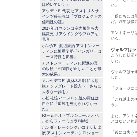
は続いていく」
い」
アウディF1代表 ピアストリ＆サ
「僕たちには
インツ移籍説は「プロジェクトの
だ。昨年は僕
信頼性の証」
2027年F1マシンは空力規則も大
アントネッリ
幅変更 リアウイングやフロアを
いる。
見直し
ホンダF1 渡辺康治 アストンマー
ヴォルフはラ
ティンに慎重姿勢「ハンガリーは
こうした状況
コース特性も影響」
した。
アストンマーティンF1躍進の真
の収穫「相関性が正しいことが最
ヴォルフは予
大の成果」
した。
メルセデスF1 夏休み明けに大規
模アップグレード投入へ「さらに
「ジョージに
大きな一歩を」
小松礼雄 ハースF1失速の責任は
「これ以上の
自らに「環境を整えられなかっ
う」
た」
F2王者テオ・プルシェール オペ
また、アント
ルからフォーミュラE参戦
とはないと強
ホンダ・レーシングがコミケ初出
「彼には失う
展 アストンマーティンF1ショー