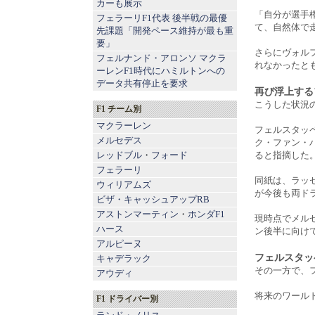
カーも展示
「自分が選手
フェラーリF1代表 後半戦の最優
て、自然体で
先課題「開発ペース維持が最も重
要」
さらにヴォル
フェルナンド・アロンソ マクラ
れなかったと
ーレンF1時代にハミルトンへの
データ共有停止を要求
再び浮上する
こうした状況
F1 チーム別
マクラーレン
フェルスタッペ
メルセデス
ク・ファン・
レッドブル
・
フォード
ると指摘した
フェラーリ
同紙は、ラッ
ウィリアムズ
が今後も両ド
ビザ・キャッシュアップRB
アストンマーティン
・
ホンダF1
現時点でメル
ハース
ン後半に向け
アルピーヌ
フェルスタッ
キャデラック
その一方で、
アウディ
将来のワール
F1 ドライバー別