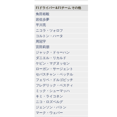
F1ドライバー＆F1チーム その他
角田裕毅
岩佐歩夢
平川亮
ニコラ・ツォロフ
コルトン・ハータ
周冠宇
宮田莉朋
ジャック・ドゥーハン
ダニエル・リカルド
ケビン・マグヌッセン
ローガン・サージェント
セバスチャン・ベッテル
フェリペ・ドルゴビッチ
フレデリック・ベスティ
ミック・シューマッハ
キミ・ライコネン
ニコ・ロズベルグ
ジェンソン・バトン
マーク・ウェバー