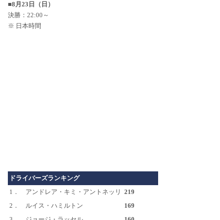
■8月23日（日）
決勝：22:00～
※ 日本時間
ドライバーズランキング
1．
アンドレア・キミ・アントネッリ
219
2．
ルイス・ハミルトン
169
3．
ジョージ・ラッセル
160