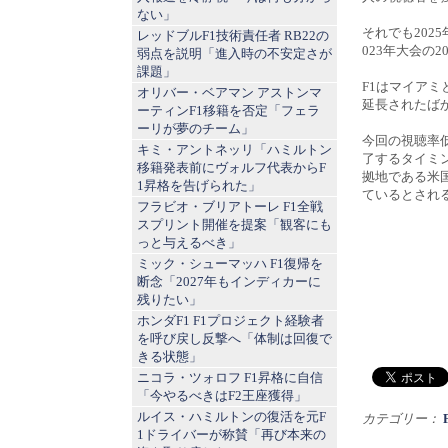
ない」
それでも202
レッドブルF1技術責任者 RB22の
023年大会の
弱点を説明「進入時の不安定さが
課題」
F1はマイアミ
オリバー・ベアマン アストンマ
延長されたば
ーティンF1移籍を否定「フェラ
ーリが夢のチーム」
今回の視聴率低
キミ・アントネッリ「ハミルトン
了するタイミン
移籍発表前にヴォルフ代表からF
拠地である米国
1昇格を告げられた」
ているとされ
フラビオ・ブリアトーレ F1全戦
スプリント開催を提案「観客にも
っと与えるべき」
ミック・シューマッハ F1復帰を
断念「2027年もインディカーに
残りたい」
ホンダF1 F1プロジェクト経験者
を呼び戻し反撃へ「体制は回復で
きる状態」
ニコラ・ツォロフ F1昇格に自信
「今やるべきはF2王座獲得」
ルイス・ハミルトンの復活を元F
カテゴリー：
1ドライバーが称賛「再び本来の