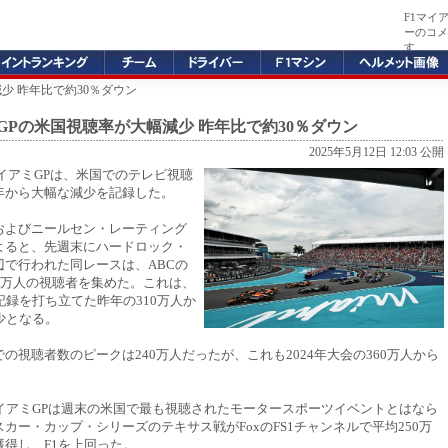
F1マイ
ーのコメ
す。
減少 昨年比で約30％ダウン
GPの米国視聴率が大幅減少 昨年比で約30％ダウン
2025年5月12日 12:03 公開
1マイアミGPは、米国でのテレビ視聴
年から大幅な減少を記録した。
およびニールセン・レーティング
よると、先週末にハードロック・
辺で行われた同レースは、ABCの
7万人の視聴者を集めた。これは、
記録を打ち立てた昨年の310万人か
少となる。
の視聴者数のピークは240万人だったが、これも2024年大会の360万人から
。
マイアミGPは週末の米国で最も視聴されたモータースポーツイベントとはなら
カー・カップ・シリーズのテキサス戦がFoxのFS1チャンネルで平均250万
獲得し、F1を上回った。