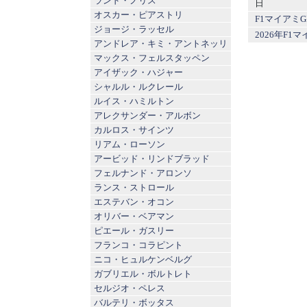
ランド・ノリス
日
オスカー・ピアストリ
F1マイアミ
ジョージ・ラッセル
2026年F
アンドレア・キミ・アントネッリ
マックス・フェルスタッペン
アイザック・ハジャー
シャルル・ルクレール
ルイス・ハミルトン
アレクサンダー・アルボン
カルロス・サインツ
リアム・ローソン
アービッド・リンドブラッド
フェルナンド・アロンソ
ランス・ストロール
エステバン・オコン
オリバー・ベアマン
ピエール・ガスリー
フランコ・コラピント
ニコ・ヒュルケンベルグ
ガブリエル・ボルトレト
セルジオ・ペレス
バルテリ・ボッタス