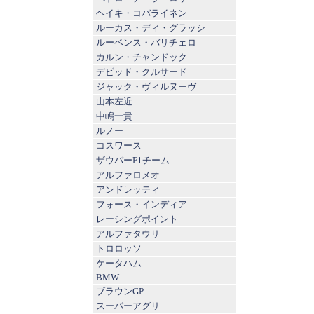
ヘイキ・コバライネン
ルーカス・ディ・グラッシ
ルーベンス・バリチェロ
カルン・チャンドック
デビッド・クルサード
ジャック・ヴィルヌーヴ
山本左近
中嶋一貴
ルノー
コスワース
ザウバーF1チーム
アルファロメオ
アンドレッティ
フォース・インディア
レーシングポイント
アルファタウリ
トロロッソ
ケータハム
BMW
ブラウンGP
スーパーアグリ