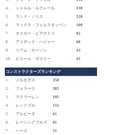
4．
シャルル・ルクレール
138
5．
ランド・ノリス
128
6．
マックス・フェルスタッペン
109
7．
オスカー・ピアストリ
92
8．
アイザック・ハジャー
68
9．
リアム・ローソン
43
10．
ピエール・ガスリー
42
コンストラクターズランキング
1．
メルセデス
358
2．
フェラーリ
285
3．
マクラーレン
195
4．
レッドブル
151
5．
アルピーヌ
61
6．
レーシングブルズ
61
7．
ハース
21