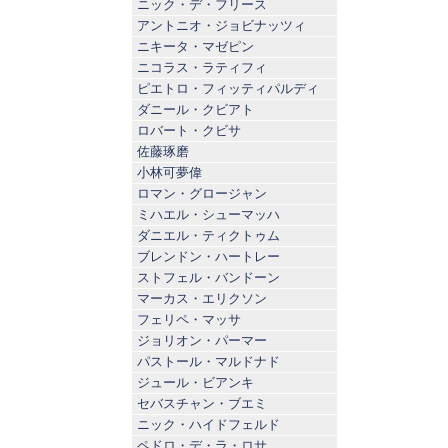
ニック・デ・フリース
アントニオ・ジョビナッツィ
ニキータ・マゼピン
ニコラス・ラティフィ
ピエトロ・フィッティパルディ
ダニール・クビアト
ロバート・クビサ
佐藤琢磨
小林可夢偉
ロマン・グロージャン
ミハエル・シューマッハ
ダニエル・ティクトゥム
ブレンドン・ハートレー
ストフェル・バンドーン
マーカス・エリクソン
フェリペ・マッサ
ジョリオン・パーマー
パストール・マルドナド
ジュール・ビアンキ
セバスチャン・ブエミ
ニック・ハイドフェルド
ペドロ・デ・ラ・ロサ