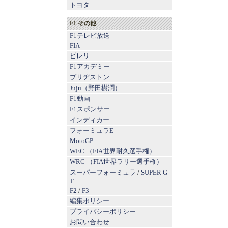
トヨタ
F1 その他
F1テレビ放送
FIA
ピレリ
F1アカデミー
ブリヂストン
Juju（野田樹潤）
F1動画
F1スポンサー
インディカー
フォーミュラE
MotoGP
WEC （FIA世界耐久選手権）
WRC （FIA世界ラリー選手権）
スーパーフォーミュラ
/
SUPER G
T
F2
/
F3
編集ポリシー
プライバシーポリシー
お問い合わせ