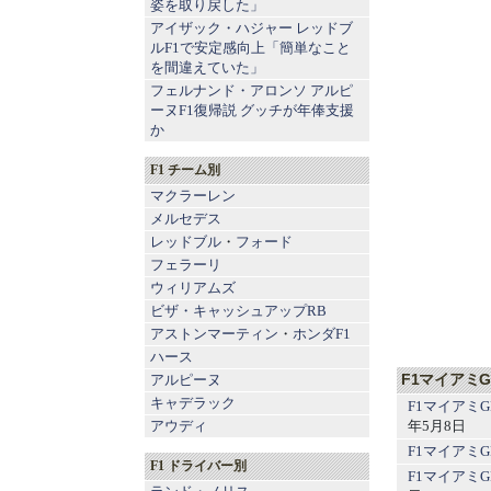
姿を取り戻した」
アイザック・ハジャー レッドブ
ルF1で安定感向上「簡単なこと
を間違えていた」
フェルナンド・アロンソ アルピ
ーヌF1復帰説 グッチが年俸支援
か
F1 チーム別
マクラーレン
メルセデス
レッドブル
・
フォード
フェラーリ
ウィリアムズ
ビザ・キャッシュアップRB
アストンマーティン
・
ホンダF1
ハース
F1マイアミ
アルピーヌ
キャデラック
F1マイアミ
年5月8日
アウディ
F1マイアミ
F1 ドライバー別
F1マイアミ