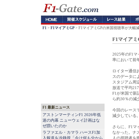
F1
>
F1マイアミGP
> F1マイアミGPの米国視聴率が大幅
F1マイアミ
2025年のF
率において前
ロイター通信
スのデータに
スタジアム周
放送で平均21
F1が米国で新
ら約30％の減
F1 最新ニュース
今回のレースで
アストンマーティンF1 2026年低
減少している
迷の内幕 ニューウェイ計画はな
ぜ躓いたのか
さらに、F1
ラファエル・カマラ ハースF1加
なかった。ナス
入報道を冷静視「今は何も分から
人の視聴者を