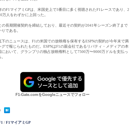
5年のF1マイアミGPは、米国史上で3番目に多く視聴されたF1レースであり、2
200万人をわずかに上回った。
との長期開催契約を締結しており、最近その契約が2041年シーズン終了まで
かりである。
下のニュースは、F1の米国での放映権を保有するESPNの契約が今年末で満
グで報じられたものだ。ESPNはF1の親会社であるリバティ・メディアの本
において、グランプリの独占放映権料として7500万〜9000万ドルを支払っ
る。
F1-Gate.comをGoogleニュースでフォロー
F1
/
F1マイアミGP