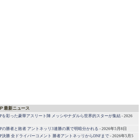
GP 最新ニュース
GPを彩った豪華アスリート陣 メッシやナダルら世界的スターが集結
- 2026
GPの勝者と敗者 アントネッリ3連勝の裏で明暗分かれる
- 2026年5月8日
GP決勝 全ドライバーコメント 勝者アントネッリからDNFまで
- 2026年5月5