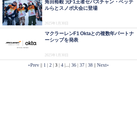
角田裕毅 元F1王者セバスチャン・ベッテ
ルらとスノボ大会に登場
2025年1月30日
マクラーレンF1 Oktaとの複数年パートナ
ーシップを発表
2025年1月30日
«Prev
||
1
|
2
|
3
|
4
|...|
36
|
37
|
38
||
Next»