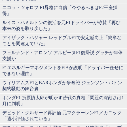
ニコラ・ツォロフ F1昇格に自信「今やるべきはF2王座獲
得」
ルイス・ハミルトンの復活を元F1ドライバーが称賛「再び
本来の姿を取り戻した」
アイザック・ハジャー レッドブルF1で安定感向上「簡単な
ことを間違えていた」
フェルナンド・アロンソ アルピーヌF1復帰説 グッチが年俸
支援か
F1エネルギーマネジメントをFIAが説明「ドライバー任せに
できない理由」
ウィリアムズF1とBARホンダが争奪戦 ジェンソン・バトン
契約騒動の舞台裏
ホンダF1 折原慎太郎が明かす苦戦の真相「問題の深刻さは1
月に判明」
デビッド・クルサード再評価 元マクラーレンF1メカニック
「過小評価されている」