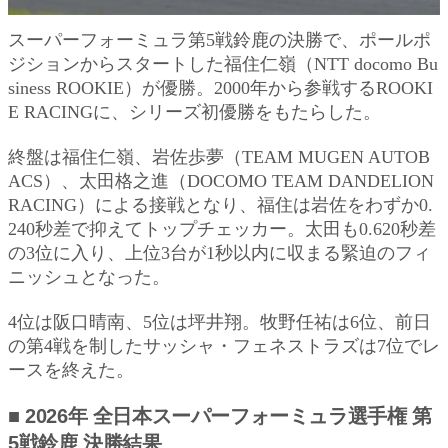
スーパーフォーミュラ第5戦鈴鹿の決勝で、ポールポ
ジションからスタートした福住仁嶺（NTT docomo Bu
siness ROOKIE）が優勝。2000年から参戦するROOKI
E RACINGに、シリーズ初優勝をもたらした。
終盤は福住仁嶺、岩佐歩夢（TEAM MUGEN AUTOB
ACS）、太田格之進（DOCOMO TEAM DANDELION
RACING）による接戦となり、福住は岩佐をわずか0.
240秒差で抑えてトップチェッカー。太田も0.620秒差
の3位に入り、上位3台が1秒以内に収まる緊迫のフィ
ニッシュとなった。
4位は阪口晴南、5位は坪井翔。牧野任祐は6位、前日
の第4戦を制したサッシャ・フェネストラズは7位でレ
ースを終えた。
■ 2026年 全日本スーパーフォーミュラ選手権 第
5戦鈴鹿 決勝結果