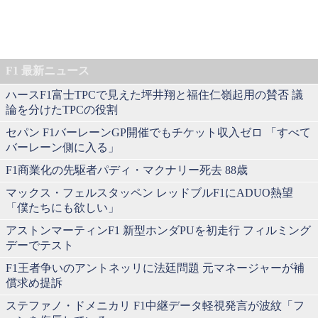
F1 最新ニュース
ハースF1富士TPCで見えた坪井翔と福住仁嶺起用の賛否 議
論を分けたTPCの役割
セパン F1バーレーンGP開催でもチケット収入ゼロ 「すべて
バーレーン側に入る」
F1商業化の先駆者パディ・マクナリー死去 88歳
マックス・フェルスタッペン レッドブルF1にADUO熱望
「僕たちにも欲しい」
アストンマーティンF1 新型ホンダPUを初走行 フィルミング
デーでテスト
F1王者争いのアントネッリに法廷問題 元マネージャーが補
償求め提訴
ステファノ・ドメニカリ F1中継データ軽視発言が波紋「フ