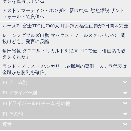
ァンを侮辱している」
アストンマーティン・ホンダF1 新PUで0.5秒短縮説 ザント
フォールトで真価へ
ハースF1 富士TPCに7900人 坪井翔と福住仁嶺が2日間を完走
レーシングブルズF1勢 マックス・フェルスタッペンの「間
抜けども」発言に反論
角田裕毅 ダニエル・リカルドを絶賛「F1で最も価値ある教
えをくれた」
ランド・ノリス F1ハンガリーGP勝利の裏側「ステラ代表は
金曜から勝利を確信」
F1 チーム別
F1 ドライバー別
F1ドライバー＆F1チーム その他
F1 その他
運営