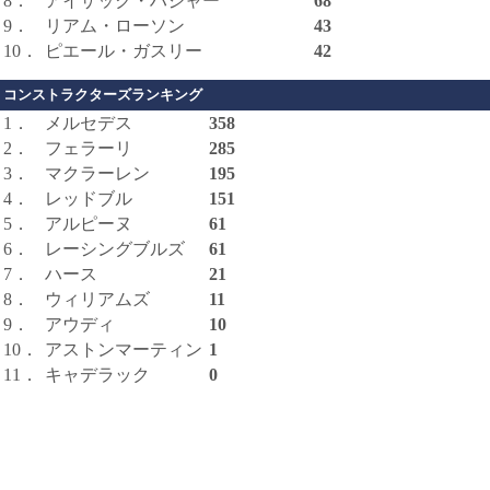
8．
アイザック・ハジャー
68
9．
リアム・ローソン
43
10．
ピエール・ガスリー
42
コンストラクターズランキング
1．
メルセデス
358
2．
フェラーリ
285
3．
マクラーレン
195
4．
レッドブル
151
5．
アルピーヌ
61
6．
レーシングブルズ
61
7．
ハース
21
8．
ウィリアムズ
11
9．
アウディ
10
10．
アストンマーティン
1
11．
キャデラック
0