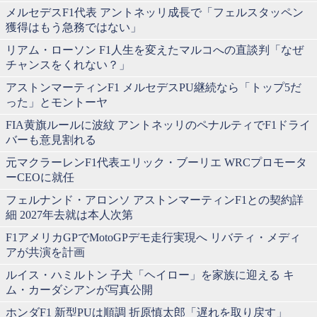
メルセデスF1代表 アントネッリ成長で「フェルスタッペン
獲得はもう急務ではない」
リアム・ローソン F1人生を変えたマルコへの直談判「なぜ
チャンスをくれない？」
アストンマーティンF1 メルセデスPU継続なら「トップ5だ
った」とモントーヤ
FIA黄旗ルールに波紋 アントネッリのペナルティでF1ドライ
バーも意見割れる
元マクラーレンF1代表エリック・ブーリエ WRCプロモータ
ーCEOに就任
フェルナンド・アロンソ アストンマーティンF1との契約詳
細 2027年去就は本人次第
F1アメリカGPでMotoGPデモ走行実現へ リバティ・メディ
アが共演を計画
ルイス・ハミルトン 子犬「ヘイロー」を家族に迎える キ
ム・カーダシアンが写真公開
ホンダF1 新型PUは順調 折原慎太郎「遅れを取り戻す」