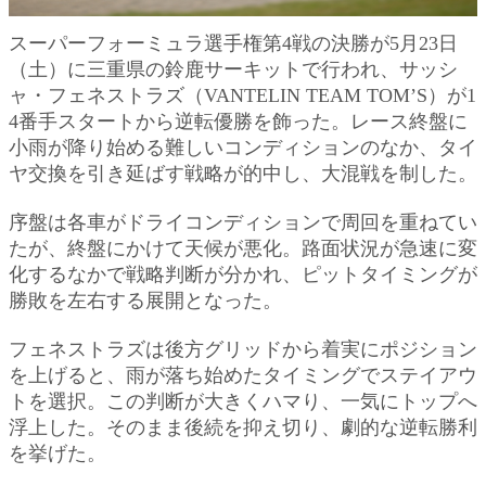
スーパーフォーミュラ選手権第4戦の決勝が5月23日
（土）に三重県の鈴鹿サーキットで行われ、サッシ
ャ・フェネストラズ（VANTELIN TEAM TOM’S）が1
4番手スタートから逆転優勝を飾った。レース終盤に
小雨が降り始める難しいコンディションのなか、タイ
ヤ交換を引き延ばす戦略が的中し、大混戦を制した。
序盤は各車がドライコンディションで周回を重ねてい
たが、終盤にかけて天候が悪化。路面状況が急速に変
化するなかで戦略判断が分かれ、ピットタイミングが
勝敗を左右する展開となった。
フェネストラズは後方グリッドから着実にポジション
を上げると、雨が落ち始めたタイミングでステイアウ
トを選択。この判断が大きくハマり、一気にトップへ
浮上した。そのまま後続を抑え切り、劇的な逆転勝利
を挙げた。