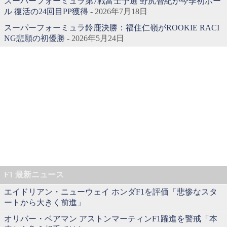
スーパーフォーミュラ第7戦富士予選 野尻智紀が今季初ポー
ル 復活の24回目PP獲得
- 2026年7月18日
スーパーフォーミュラ鈴鹿決勝：福住仁嶺がROOKIE RACI
NG悲願の初優勝
- 2026年5月24日
F1 最新ニュース
エイドリアン・ニューウェイ ホンダF1を評価「悲惨なスタ
ートから大きく前進」
オリバー・ベアマン アストンマーティンF1躍進を警戒「本