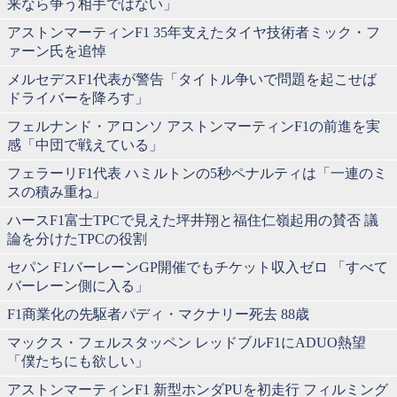
来なら争う相手ではない」
アストンマーティンF1 35年支えたタイヤ技術者ミック・フ
ァーン氏を追悼
メルセデスF1代表が警告「タイトル争いで問題を起こせば
ドライバーを降ろす」
フェルナンド・アロンソ アストンマーティンF1の前進を実
感「中団で戦えている」
フェラーリF1代表 ハミルトンの5秒ペナルティは「一連のミ
スの積み重ね」
ハースF1富士TPCで見えた坪井翔と福住仁嶺起用の賛否 議
論を分けたTPCの役割
セパン F1バーレーンGP開催でもチケット収入ゼロ 「すべて
バーレーン側に入る」
F1商業化の先駆者パディ・マクナリー死去 88歳
マックス・フェルスタッペン レッドブルF1にADUO熱望
「僕たちにも欲しい」
アストンマーティンF1 新型ホンダPUを初走行 フィルミング