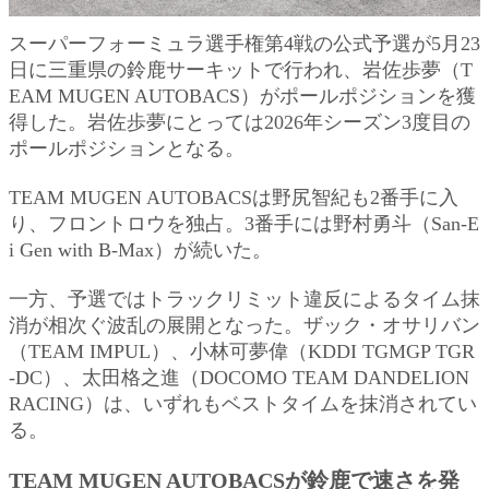
スーパーフォーミュラ選手権第4戦の公式予選が5月23
日に三重県の鈴鹿サーキットで行われ、岩佐歩夢（T
EAM MUGEN AUTOBACS）がポールポジションを獲
得した。岩佐歩夢にとっては2026年シーズン3度目の
ポールポジションとなる。
TEAM MUGEN AUTOBACSは野尻智紀も2番手に入
り、フロントロウを独占。3番手には野村勇斗（San-E
i Gen with B-Max）が続いた。
一方、予選ではトラックリミット違反によるタイム抹
消が相次ぐ波乱の展開となった。ザック・オサリバン
（TEAM IMPUL）、小林可夢偉（KDDI TGMGP TGR
-DC）、太田格之進（DOCOMO TEAM DANDELION
RACING）は、いずれもベストタイムを抹消されてい
る。
TEAM MUGEN AUTOBACSが鈴鹿で速さを発