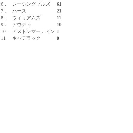
6．
レーシングブルズ
61
7．
ハース
21
8．
ウィリアムズ
11
9．
アウディ
10
10．
アストンマーティン
1
11．
キャデラック
0