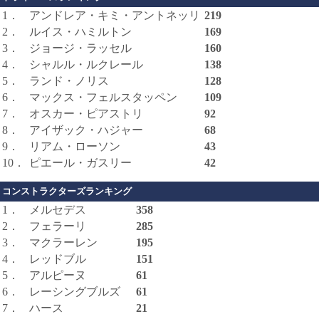
1．
アンドレア・キミ・アントネッリ
219
2．
ルイス・ハミルトン
169
3．
ジョージ・ラッセル
160
4．
シャルル・ルクレール
138
5．
ランド・ノリス
128
6．
マックス・フェルスタッペン
109
7．
オスカー・ピアストリ
92
8．
アイザック・ハジャー
68
9．
リアム・ローソン
43
10．
ピエール・ガスリー
42
コンストラクターズランキング
1．
メルセデス
358
2．
フェラーリ
285
3．
マクラーレン
195
4．
レッドブル
151
5．
アルピーヌ
61
6．
レーシングブルズ
61
7．
ハース
21