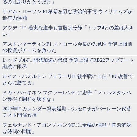
るのはありがとうだけ」
リアム・ローソン F1移籍を阻む政治的事情 ウィリアムズが
最有力候補
アウディF1 着実な進歩も首脳は冷静「トップ4との差は大き
い」
アストンマーティンF1 ストロール会長の先見性 予算上限前
の投資がチームを救った
レッドブルF1 開発加速の代償 予算上限でRB22アップデート
継続に限界
ルイス・ハミルトン フェラーリF1後半戦に自信「PU改善で
さらに勝てる」
ミカ・ハッキネン マクラーレンF1に忠告「フェルスタッペ
ン獲得で調和を壊すな」
2027年F1カレンダー発表延期 バルセロナがバーレーン代替
テスト開催候補
フェルナンド・アロンソ ホンダF1に全幅の信頼「問題解決
は時間の問題」