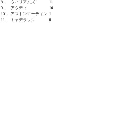
8．
ウィリアムズ
11
9．
アウディ
10
10．
アストンマーティン
1
11．
キャデラック
0