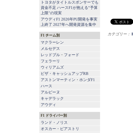
トヨタがタイトルスポンサーでも
資金不足 ハースF1が抱える“予算
上限”の現実
アウディF1 2026年PU開発を事実
上終了 2027年へ開発資源を集中
カテゴリー：
F1 チーム別
マクラーレン
メルセデス
レッドブル
・
フォード
フェラーリ
ウィリアムズ
ビザ・キャッシュアップRB
アストンマーティン
・
ホンダF1
ハース
アルピーヌ
キャデラック
アウディ
F1 ドライバー別
ランド・ノリス
オスカー・ピアストリ