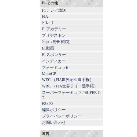
F1 その他
F1テレビ放送
FIA
ピレリ
F1アカデミー
ブリヂストン
Juju（野田樹潤）
F1動画
F1スポンサー
インディカー
フォーミュラE
MotoGP
WEC （FIA世界耐久選手権）
WRC （FIA世界ラリー選手権）
スーパーフォーミュラ
/
SUPER G
T
F2
/
F3
編集ポリシー
プライバシーポリシー
お問い合わせ
運営