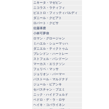
ニキータ・マゼピン
ニコラス・ラティフィ
ピエトロ・フィッティパルディ
ダニール・クビアト
ロバート・クビサ
佐藤琢磨
小林可夢偉
ロマン・グロージャン
ミハエル・シューマッハ
ダニエル・ティクトゥム
ブレンドン・ハートレー
ストフェル・バンドーン
マーカス・エリクソン
フェリペ・マッサ
ジョリオン・パーマー
パストール・マルドナド
ジュール・ビアンキ
セバスチャン・ブエミ
ニック・ハイドフェルド
ペドロ・デ・ラ・ロサ
ヘイキ・コバライネン