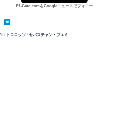
F1-Gate.comをGoogleニュースでフォロー
F1
/
トロロッソ
/
セバスチャン・ブエミ