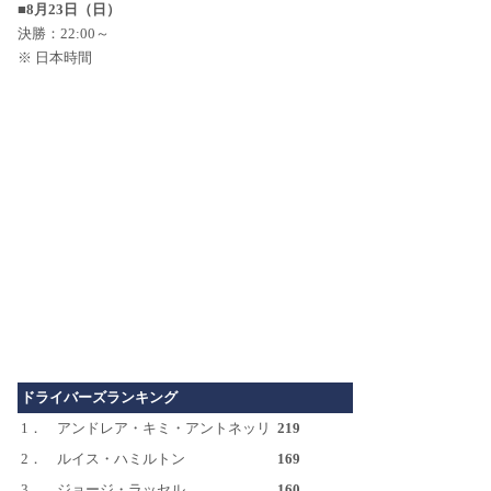
■8月23日（日）
決勝：22:00～
※ 日本時間
ドライバーズランキング
1．
アンドレア・キミ・アントネッリ
219
2．
ルイス・ハミルトン
169
3．
ジョージ・ラッセル
160