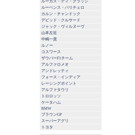
ルーカス・ディ・グラッシ
ルーベンス・バリチェロ
カルン・チャンドック
デビッド・クルサード
ジャック・ヴィルヌーヴ
山本左近
中嶋一貴
ルノー
コスワース
ザウバーF1チーム
アルファロメオ
アンドレッティ
フォース・インディア
レーシングポイント
アルファタウリ
トロロッソ
ケータハム
BMW
ブラウンGP
スーパーアグリ
トヨタ