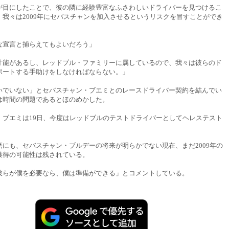
が目にしたことで、彼の隣に経験豊富なふさわしいドライバーを見つけるこ
、我々は2009年にセバスチャンを加入させるというリスクを冒すことができ
な宣言と捕らえてもよいだろう」
才能があるし、レッドブル・ファミリーに属しているので、我々は彼らのド
ポートする手助けをしなければならない。」
いでいない」とセバスチャン・ブエミとのレースドライバー契約を結んでい
は時間の問題であるとほのめかした。
・ブエミは19日、今度はレッドブルのテストドライバーとしてヘレステスト
磨にも、セバスチャン・ブルデーの将来が明らかでない現在、まだ2009年の
獲得の可能性は残されている。
彼らが僕を必要なら、僕は準備ができる」とコメントしている。