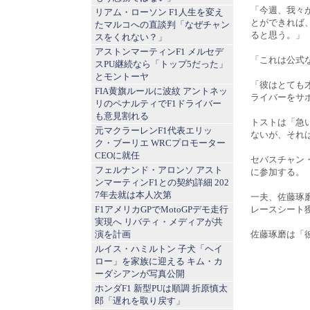
「今週、我々
リアム・ローソン F1人生を変え
とができれば
たマルコへの直談判「なぜチャン
ると思う。」
スをくれない？」
アストンマーティンF1 メルセデ
「これは公式
スPU継続なら「トップ5だった」
とモントーヤ
「彼はとても
FIA黄旗ルールに波紋 アントネッ
ライバーをサ
リのペナルティでF1ドライバー
も意見割れる
トストは「急
元マクラーレンF1代表エリッ
ないが、それ
ク・ブーリエ WRCプロモーター
CEOに就任
セバスチャン
フェルナンド・アロンソ アスト
に参加する。
ンマーティンF1との契約詳細 202
7年去就は本人次第
一夫、佐藤琢
F1アメリカGPでMotoGPデモ走行
レースシート
実現へ リバティ・メディアが共
演を計画
佐藤琢磨は「
ルイス・ハミルトン 子犬「ヘイ
ロー」を家族に迎える キム・カ
ーダシアンが写真公開
ホンダF1 新型PUは順調 折原慎太
郎「遅れを取り戻す」