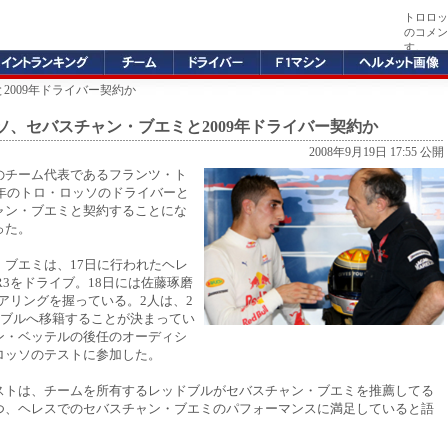
トロロッ
のコメン
す。
2009年ドライバー契約か
ソ、セバスチャン・ブエミと2009年ドライバー契約か
2008年9月19日 17:55 公開
のチーム代表であるフランツ・ト
9年のトロ・ロッソのドライバーと
ャン・ブエミと契約することにな
った。
・ブエミは、17日に行われたヘレ
R3をドライブ。18日には佐藤琢磨
テアリングを握っている。2人は、2
ドブルへ移籍することが決まってい
ン・ベッテルの後任のオーディシ
ロッソのテストに参加した。
ストは、チームを所有するレッドブルがセバスチャン・ブエミを推薦してる
つ、ヘレスでのセバスチャン・ブエミのパフォーマンスに満足していると語