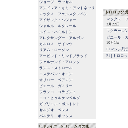
ジョージ・ラッセル
アンドレア・キミ・アントネッリ
トロロッソ 
マックス・フェルスタッペン
マックス・フ
アイザック・ハジャー
3月22日
シャルル・ルクレール
マクラーレンF
ルイス・ハミルトン
ピエール・ガ
アレクサンダー・アルボン
10月1日
カルロス・サインツ
F1マシン列
リアム・ローソン
F1 | ト
アービッド・リンドブラッド
フェルナンド・アロンソ
ランス・ストロール
エステバン・オコン
オリバー・ベアマン
ピエール・ガスリー
フランコ・コラピント
ニコ・ヒュルケンベルグ
ガブリエル・ボルトレト
セルジオ・ペレス
バルテリ・ボッタス
F1ドライバー＆F1チーム その他