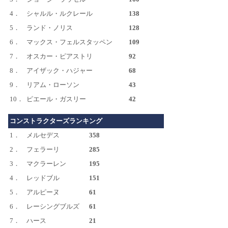
4．
シャルル・ルクレール
138
5．
ランド・ノリス
128
6．
マックス・フェルスタッペン
109
7．
オスカー・ピアストリ
92
8．
アイザック・ハジャー
68
9．
リアム・ローソン
43
10．
ピエール・ガスリー
42
コンストラクターズランキング
1．
メルセデス
358
2．
フェラーリ
285
3．
マクラーレン
195
4．
レッドブル
151
5．
アルピーヌ
61
6．
レーシングブルズ
61
7．
ハース
21