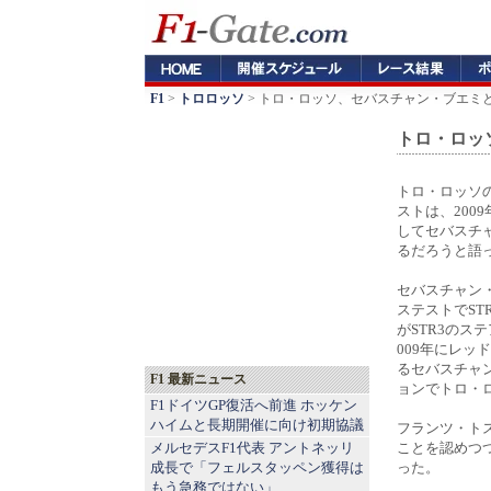
F1
>
トロロッソ
> トロ・ロッソ、セバスチャン・ブエミと
トロ・ロッ
トロ・ロッソ
ストは、200
してセバスチ
るだろうと語
セバスチャン
ステストでST
がSTR3のス
009年にレッ
るセバスチャ
F1 最新ニュース
ョンでトロ・
F1ドイツGP復活へ前進 ホッケン
ハイムと長期開催に向け初期協議
フランツ・ト
メルセデスF1代表 アントネッリ
ことを認めつ
成長で「フェルスタッペン獲得は
った。
もう急務ではない」