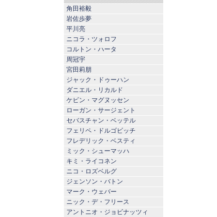
角田裕毅
岩佐歩夢
平川亮
ニコラ・ツォロフ
コルトン・ハータ
周冠宇
宮田莉朋
ジャック・ドゥーハン
ダニエル・リカルド
ケビン・マグヌッセン
ローガン・サージェント
セバスチャン・ベッテル
フェリペ・ドルゴビッチ
フレデリック・ベスティ
ミック・シューマッハ
キミ・ライコネン
ニコ・ロズベルグ
ジェンソン・バトン
マーク・ウェバー
ニック・デ・フリース
アントニオ・ジョビナッツィ