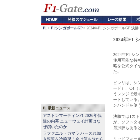
F1
>
F1シンガポールGP
> 2024年F1 シンガポールGP
2024年F
2024年F1
使用可能な持
略を公式タイ
た。
ピレリは、シ
ード）、C4（
うレンジで最
ートしている
ンパンドを使
F1 最新ニュース
アストンマーティンF1 2026年低
決勝では1ス
迷の内幕 ニューウェイ計画はな
が、ソフトタ
ぜ躓いたのか
選択肢もある
ラファエル・カマラ ハースF1加
入報道を冷静視「今は何も分から
ミッドフィー