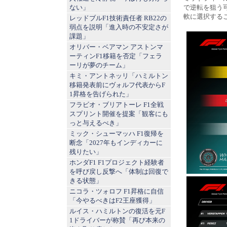
ない」
で逆転を狙う
軟に選択する
レッドブルF1技術責任者 RB22の
弱点を説明「進入時の不安定さが
課題」
オリバー・ベアマン アストンマ
ーティンF1移籍を否定「フェラ
ーリが夢のチーム」
キミ・アントネッリ「ハミルトン
移籍発表前にヴォルフ代表からF
1昇格を告げられた」
フラビオ・ブリアトーレ F1全戦
スプリント開催を提案「観客にも
っと与えるべき」
ミック・シューマッハ F1復帰を
断念「2027年もインディカーに
残りたい」
ホンダF1 F1プロジェクト経験者
を呼び戻し反撃へ「体制は回復で
きる状態」
ニコラ・ツォロフ F1昇格に自信
「今やるべきはF2王座獲得」
ルイス・ハミルトンの復活を元F
1ドライバーが称賛「再び本来の