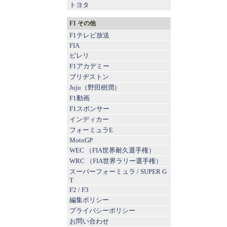
トヨタ
F1 その他
F1テレビ放送
FIA
ピレリ
F1アカデミー
ブリヂストン
Juju（野田樹潤）
F1動画
F1スポンサー
インディカー
フォーミュラE
MotoGP
WEC （FIA世界耐久選手権）
WRC （FIA世界ラリー選手権）
スーパーフォーミュラ
/
SUPER G
T
F2
/
F3
編集ポリシー
プライバシーポリシー
お問い合わせ