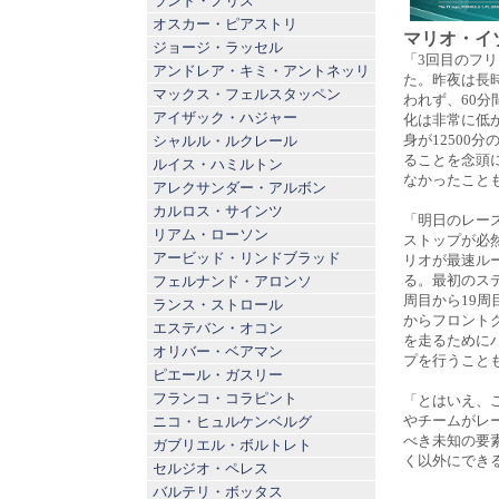
ランド・ノリス
オスカー・ピアストリ
マリオ・イ
ジョージ・ラッセル
「3回目のフ
アンドレア・キミ・アントネッリ
た。昨夜は長
マックス・フェルスタッペン
われず、60
アイザック・ハジャー
化は非常に低か
身が12500
シャルル・ルクレール
ることを念頭
ルイス・ハミルトン
なかったこと
アレクサンダー・アルボン
カルロス・サインツ
「明日のレー
リアム・ローソン
ストップが必
アービッド・リンドブラッド
リオが最速ル
る。最初のス
フェルナンド・アロンソ
周目から19
ランス・ストロール
からフロント
エステバン・オコン
を走るために
オリバー・ベアマン
プを行うこと
ピエール・ガスリー
フランコ・コラピント
「とはいえ、
やチームがレ
ニコ・ヒュルケンベルグ
べき未知の要
ガブリエル・ボルトレト
く以外にでき
セルジオ・ペレス
バルテリ・ボッタス