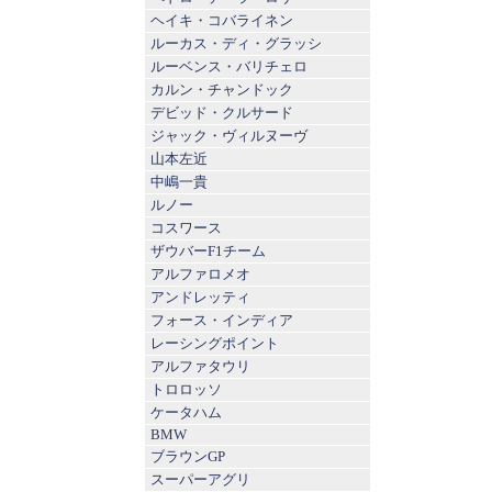
ヘイキ・コバライネン
ルーカス・ディ・グラッシ
ルーベンス・バリチェロ
カルン・チャンドック
デビッド・クルサード
ジャック・ヴィルヌーヴ
山本左近
中嶋一貴
ルノー
コスワース
ザウバーF1チーム
アルファロメオ
アンドレッティ
フォース・インディア
レーシングポイント
アルファタウリ
トロロッソ
ケータハム
BMW
ブラウンGP
スーパーアグリ