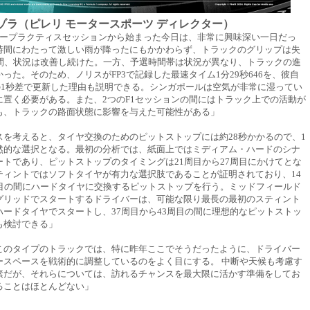
ゾラ（ピレリ モータースポーツ ディレクター）
リープラクティスセッションから始まった今日は、非常に興味深い一日だっ
時間にわたって激しい雨が降ったにもかかわらず、トラックのグリップは失
分間、状況は改善し続けた。一方、予選時間帯は状況が異なり、トラックの進
った。そのため、ノリスがFP3で記録した最速タイム1分29秒646を、彼自
分の1秒差で更新した理由も説明できる。シンガポールは空気が非常に湿ってい
に置く必要がある。また、2つのF1セッションの間にはトラック上での活動が
も、トラックの路面状態に影響を与えた可能性がある」
スを考えると、タイヤ交換のためのピットストップには約28秒かかるので、1
然的な選択となる。最初の分析では、紙面上ではミディアム・ハードのシナ
ートであり、ピットストップのタイミングは21周目から27周目にかけてとな
ティントではソフトタイヤが有力な選択肢であることが証明されており、14
周目の間にハードタイヤに交換するピットストップを行う。ミッドフィールド
グリッドでスタートするドライバーは、可能な限り最長の最初のスティント
ハードタイヤでスタートし、37周目から43周目の間に理想的なピットストッ
も検討できる」
このタイプのトラックでは、特に昨年ここでそうだったように、ドライバー
ースペースを戦術的に調整しているのをよく目にする。 中断や天候も考慮す
素だが、それらについては、訪れるチャンスを最大限に活かす準備をしてお
ることはほとんどない」