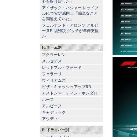
姿を取り戻した」
アイザック・ハジャー レッドブ
ルF1で安定感向上「簡単なこと
を間違えていた」
フェルナンド・アロンソ アルピ
ーヌF1復帰説 グッチが年俸支援
か
F1 チーム別
マクラーレン
メルセデス
レッドブル
・
フォード
フェラーリ
ウィリアムズ
ビザ・キャッシュアップRB
アストンマーティン
・
ホンダF1
ハース
アルピーヌ
キャデラック
アウディ
F1 ドライバー別