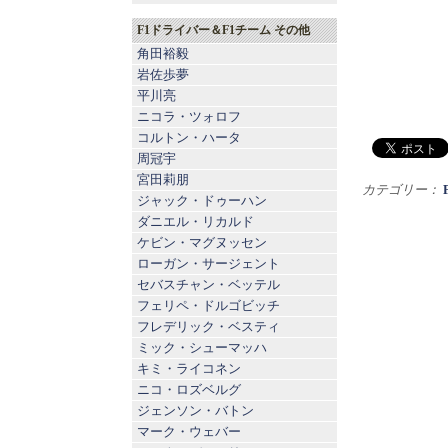
F1ドライバー＆F1チーム その他
角田裕毅
岩佐歩夢
平川亮
ニコラ・ツォロフ
コルトン・ハータ
周冠宇
宮田莉朋
カテゴリー：
ジャック・ドゥーハン
ダニエル・リカルド
ケビン・マグヌッセン
ローガン・サージェント
セバスチャン・ベッテル
フェリペ・ドルゴビッチ
フレデリック・ベスティ
ミック・シューマッハ
キミ・ライコネン
ニコ・ロズベルグ
ジェンソン・バトン
マーク・ウェバー