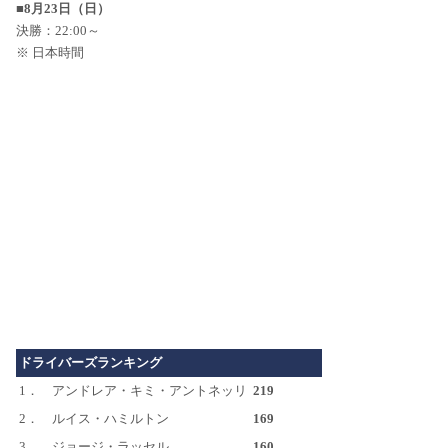
■8月23日（日）
決勝：22:00～
※ 日本時間
ドライバーズランキング
1．
アンドレア・キミ・アントネッリ
219
2．
ルイス・ハミルトン
169
3．
ジョージ・ラッセル
160