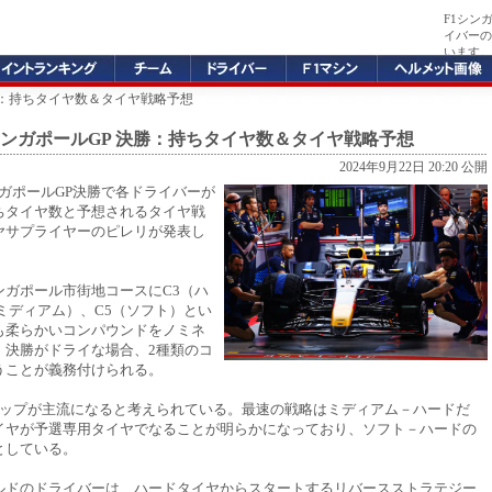
F1シン
イバーの
います。
 決勝：持ちタイヤ数＆タイヤ戦略予想
1 シンガポールGP 決勝：持ちタイヤ数＆タイヤ戦略予想
2024年9月22日 20:20 公開
 シンガポールGP決勝で各ドライバーが
ちタイヤ数と予想されるタイヤ戦
ヤサプライヤーのピレリが発表し
ンガポール市街地コースにC3（ハ
ミディアム）、C5（ソフト）とい
も柔らかいコンパウンドをノミネ
。決勝がドライな場合、2種類のコ
うことが義務付けられる。
トップが主流になると考えられている。最速の戦略はミディアム－ハードだ
イヤが予選専用タイヤでなることが明らかになっており、ソフト－ハードの
としている。
ルドのドライバーは、ハードタイヤからスタートするリバースストラテジー