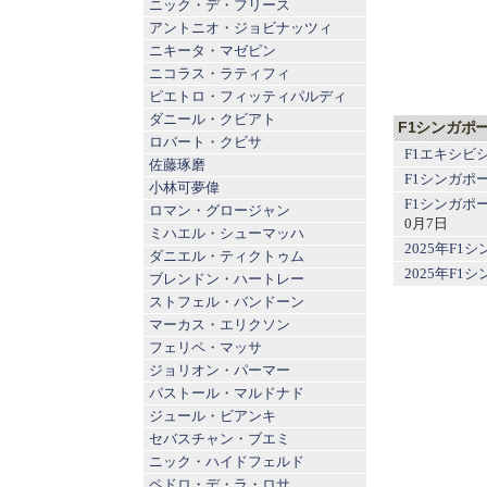
ニック・デ・フリース
アントニオ・ジョビナッツィ
ニキータ・マゼピン
ニコラス・ラティフィ
ピエトロ・フィッティパルディ
ダニール・クビアト
F1シンガポ
ロバート・クビサ
F1エキシビ
佐藤琢磨
F1シンガポ
小林可夢偉
F1シンガポ
ロマン・グロージャン
0月7日
ミハエル・シューマッハ
2025年F
ダニエル・ティクトゥム
2025年F
ブレンドン・ハートレー
ストフェル・バンドーン
マーカス・エリクソン
フェリペ・マッサ
ジョリオン・パーマー
パストール・マルドナド
ジュール・ビアンキ
セバスチャン・ブエミ
ニック・ハイドフェルド
ペドロ・デ・ラ・ロサ