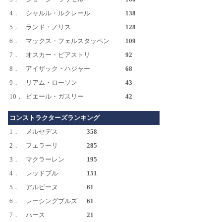
4．
シャルル・ルクレール
138
5．
ランド・ノリス
128
6．
マックス・フェルスタッペン
109
7．
オスカー・ピアストリ
92
8．
アイザック・ハジャー
68
9．
リアム・ローソン
43
10．
ピエール・ガスリー
42
コンストラクターズランキング
1．
メルセデス
358
2．
フェラーリ
285
3．
マクラーレン
195
4．
レッドブル
151
5．
アルピーヌ
61
6．
レーシングブルズ
61
7．
ハース
21