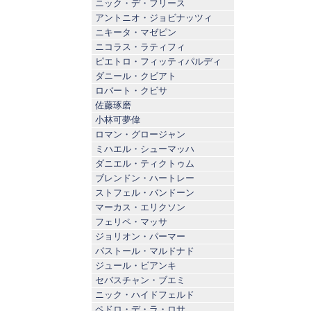
ニック・デ・フリース
アントニオ・ジョビナッツィ
ニキータ・マゼピン
ニコラス・ラティフィ
ピエトロ・フィッティパルディ
ダニール・クビアト
ロバート・クビサ
佐藤琢磨
小林可夢偉
ロマン・グロージャン
ミハエル・シューマッハ
ダニエル・ティクトゥム
ブレンドン・ハートレー
ストフェル・バンドーン
マーカス・エリクソン
フェリペ・マッサ
ジョリオン・パーマー
パストール・マルドナド
ジュール・ビアンキ
セバスチャン・ブエミ
ニック・ハイドフェルド
ペドロ・デ・ラ・ロサ