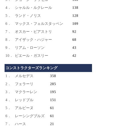
4．
シャルル・ルクレール
138
5．
ランド・ノリス
128
6．
マックス・フェルスタッペン
109
7．
オスカー・ピアストリ
92
8．
アイザック・ハジャー
68
9．
リアム・ローソン
43
10．
ピエール・ガスリー
42
コンストラクターズランキング
1．
メルセデス
358
2．
フェラーリ
285
3．
マクラーレン
195
4．
レッドブル
151
5．
アルピーヌ
61
6．
レーシングブルズ
61
7．
ハース
21