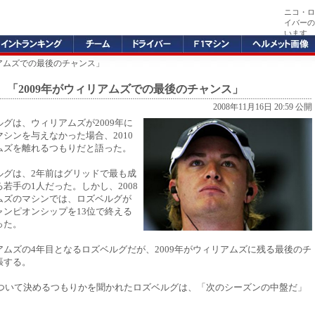
ニコ・ロ
イバーの
います。
リアムズでの最後のチャンス」
、「2009年がウィリアムズでの最後のチャンス」
2008年11月16日 20:59 公開
グは、ウィリアムズが2009年に
シンを与えなかった場合、2010
ムズを離れるつもりだと語った。
ルグは、2年前はグリッドで最も成
若手の1人だった。しかし、2008
ムズのマシンでは、ロズベルグが
ャンピオンシップを13位で終える
った。
アムズの4年目となるロズベルグだが、2009年がウィリアムズに残る最後のチ
張する。
年について決めるつもりかを聞かれたロズベルグは、「次のシーズンの中盤だ」