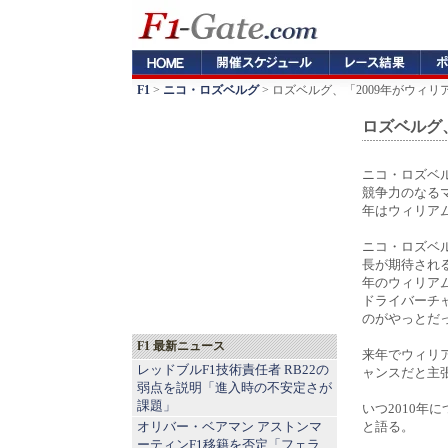
F1
>
ニコ・ロズベルグ
> ロズベルグ、「2009年がウィ
ロズベルグ
ニコ・ロズベル
競争力のなるマ
年はウィリア
ニコ・ロズベ
長が期待される
年のウィリア
ドライバーチ
のがやっとだ
F1 最新ニュース
来年でウィリ
レッドブルF1技術責任者 RB22の
ャンスだと主
弱点を説明「進入時の不安定さが
課題」
いつ2010
オリバー・ベアマン アストンマ
と語る。
ーティンF1移籍を否定「フェラ