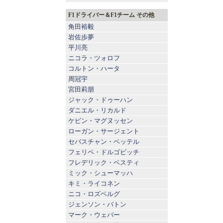
F1ドライバー＆F1チーム その他
角田裕毅
岩佐歩夢
平川亮
ニコラ・ツォロフ
コルトン・ハータ
周冠宇
宮田莉朋
ジャック・ドゥーハン
ダニエル・リカルド
ケビン・マグヌッセン
ローガン・サージェント
セバスチャン・ベッテル
フェリペ・ドルゴビッチ
フレデリック・ベスティ
ミック・シューマッハ
キミ・ライコネン
ニコ・ロズベルグ
ジェンソン・バトン
マーク・ウェバー