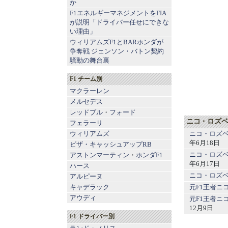
か
F1エネルギーマネジメントをFIA
が説明「ドライバー任せにできな
い理由」
ウィリアムズF1とBARホンダが
争奪戦 ジェンソン・バトン契約
騒動の舞台裏
F1 チーム別
マクラーレン
メルセデス
レッドブル
・
フォード
ニコ・ロズベ
フェラーリ
ニコ・ロズ
ウィリアムズ
年6月18日
ビザ・キャッシュアップRB
ニコ・ロズベ
アストンマーティン
・
ホンダF1
年6月17日
ハース
ニコ・ロズ
アルピーヌ
元F1王者ニ
キャデラック
アウディ
元F1王者ニ
12月9日
F1 ドライバー別