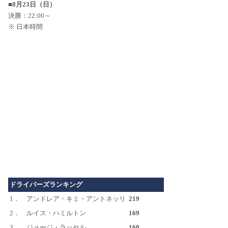
■8月23日（日）
決勝：22:00～
※ 日本時間
ドライバーズランキング
1．
アンドレア・キミ・アントネッリ
219
2．
ルイス・ハミルトン
169
3．
ジョージ・ラッセル
160