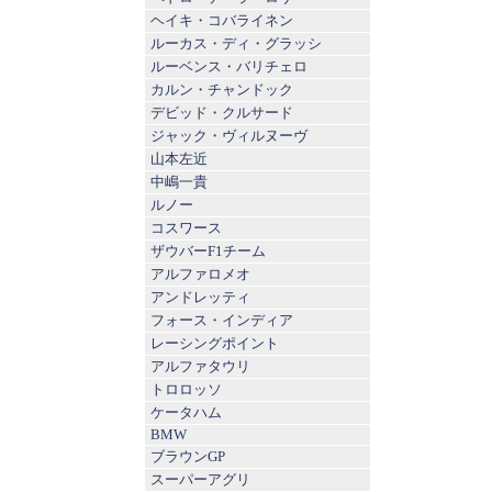
ヘイキ・コバライネン
ルーカス・ディ・グラッシ
ルーベンス・バリチェロ
カルン・チャンドック
デビッド・クルサード
ジャック・ヴィルヌーヴ
山本左近
中嶋一貴
ルノー
コスワース
ザウバーF1チーム
アルファロメオ
アンドレッティ
フォース・インディア
レーシングポイント
アルファタウリ
トロロッソ
ケータハム
BMW
ブラウンGP
スーパーアグリ