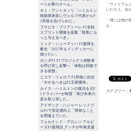
ーリが夢のチーム」
「ウィリアム
いだろう。自
キミ・アントネッリ「ハミルトン
移籍発表前にヴォルフ代表からF
「僕には他の
1昇格を告げられた」
よ」
フラビオ・ブリアトーレ F1全戦
スプリント開催を提案「観客にも
っと与えるべき」
ミック・シューマッハ F1復帰を
断念「2027年もインディカーに
残りたい」
ホンダF1 F1プロジェクト経験者
を呼び戻し反撃へ「体制は回復で
きる状態」
ニコラ・ツォロフ F1昇格に自信
「今やるべきはF2王座獲得」
ルイス・ハミルトンの復活を元F
カテゴリー：
1ドライバーが称賛「再び本来の
姿を取り戻した」
アイザック・ハジャー レッドブ
ルF1で安定感向上「簡単なこと
を間違えていた」
フェルナンド・アロンソ アルピ
ーヌF1復帰説 グッチが年俸支援