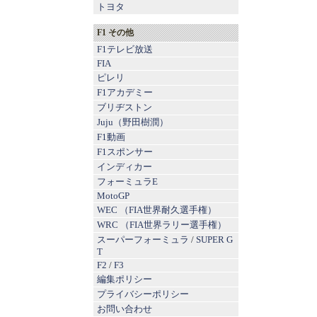
トヨタ
F1 その他
F1テレビ放送
FIA
ピレリ
F1アカデミー
ブリヂストン
Juju（野田樹潤）
F1動画
F1スポンサー
インディカー
フォーミュラE
MotoGP
WEC （FIA世界耐久選手権）
WRC （FIA世界ラリー選手権）
スーパーフォーミュラ
/
SUPER G
T
F2
/
F3
編集ポリシー
プライバシーポリシー
お問い合わせ