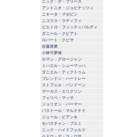
ニック・デ・フリース
アントニオ・ジョビナッツィ
ニキータ・マゼピン
ニコラス・ラティフィ
ピエトロ・フィッティパルディ
ダニール・クビアト
ロバート・クビサ
佐藤琢磨
小林可夢偉
ロマン・グロージャン
ミハエル・シューマッハ
ダニエル・ティクトゥム
ブレンドン・ハートレー
ストフェル・バンドーン
マーカス・エリクソン
フェリペ・マッサ
ジョリオン・パーマー
パストール・マルドナド
ジュール・ビアンキ
セバスチャン・ブエミ
ニック・ハイドフェルド
ペドロ・デ・ラ・ロサ