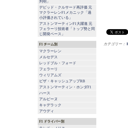
判明」
デビッド・クルサード再評価 元
マクラーレンF1メカニック「過
小評価されている」
アストンマーティンF1大躍進 元
フェラーリ技術者「トップ勢と同
じ開発ペース」
カテゴリー：
F1 チーム別
マクラーレン
メルセデス
レッドブル
・
フォード
フェラーリ
ウィリアムズ
ビザ・キャッシュアップRB
アストンマーティン
・
ホンダF1
ハース
アルピーヌ
キャデラック
アウディ
F1 ドライバー別