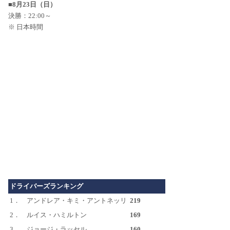
■8月23日（日）
決勝：22:00～
※ 日本時間
ドライバーズランキング
1．
アンドレア・キミ・アントネッリ
219
2．
ルイス・ハミルトン
169
3．
ジョージ・ラッセル
160