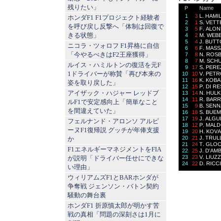
残りたい」
ホンダF1 F1プロジェクト経験者
を呼び戻し反撃へ「体制は回復で
きる状態」
ニコラ・ツォロフ F1昇格に自信
「今やるべきはF2王座獲得」
ルイス・ハミルトンの復活を元F
1ドライバーが称賛「再び本来の
姿を取り戻した」
アイザック・ハジャー レッドブ
ルF1で安定感向上「簡単なこと
を間違えていた」
フェルナンド・アロンソ アルピ
ーヌF1復帰説 グッチが年俸支援
か
F1エネルギーマネジメントをFIA
が説明「ドライバー任せにできな
い理由」
ウィリアムズF1とBARホンダが
争奪戦 ジェンソン・バトン契約
騒動の舞台裏
ホンダF1 折原慎太郎が明かす苦
戦の真相「問題の深刻さは1月に