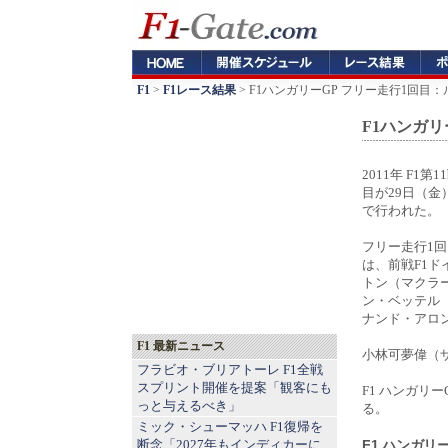
F1
>
F1レース結果
> F1ハンガリーGP フリー走行1回
F1ハンガ
2011年 F1
目が29日（
で行われた。
フリー走行1
は、前戦F1ド
トン（マクラ
ン・ベッテル
ナンド・アロ
F1 最新ニュース
小林可夢偉（
フラビオ・ブリアトーレ F1全戦
スプリント開催を提案「観客にも
F1 ハンガリ
っと与えるべき」
る。
ミック・シューマッハ F1復帰を
断念「2027年もインディカーに
F1 ハンガリ