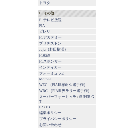
トヨタ
F1 その他
F1テレビ放送
FIA
ピレリ
F1アカデミー
ブリヂストン
Juju（野田樹潤）
F1動画
F1スポンサー
インディカー
フォーミュラE
MotoGP
WEC （FIA世界耐久選手権）
WRC （FIA世界ラリー選手権）
スーパーフォーミュラ
/
SUPER G
T
F2
/
F3
編集ポリシー
プライバシーポリシー
お問い合わせ