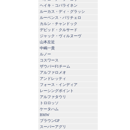
ヘイキ・コバライネン
ルーカス・ディ・グラッシ
ルーベンス・バリチェロ
カルン・チャンドック
デビッド・クルサード
ジャック・ヴィルヌーヴ
山本左近
中嶋一貴
ルノー
コスワース
ザウバーF1チーム
アルファロメオ
アンドレッティ
フォース・インディア
レーシングポイント
アルファタウリ
トロロッソ
ケータハム
BMW
ブラウンGP
スーパーアグリ