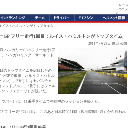
F1レー
ーのコメ
す。
目：ルイス・ハミルトンがトップタイム
リーGP フリー走行1回目：ルイス・ハミルトンがトップタイム
2011年7月29日 18:33 公開
第11戦 ハンガリーGPのフリー走行1回
金）、ハンガロリンク・サーキット
回目のトップタイムを記録したの
イツGPで優勝したルイス・ハミル
ーレン）。2番手にはセバスチャ
（レッドブル）、3番手にはフェル
ンソ（フェラーリ）が続いた。
ザウバー）は、11番手タイムで午前中のセッションを終えた。
ーGP フリー走行2回目は、このあと日本時間21時（現地時間14時）から行われ
ーGP フリー走行1回目 結果