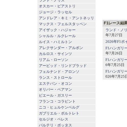
ランド・ノリス
オスカー・ピアストリ
ジョージ・ラッセル
アンドレア・キミ・アントネッリ
F1レース結
マックス・フェルスタッペン
ランド・ノリ
アイザック・ハジャー
年7月27日
シャルル・ルクレール
2026年F
ルイス・ハミルトン
アレクサンダー・アルボン
F1ハンガリ
年7月26日
カルロス・サインツ
F1ハンガリ
リアム・ローソン
6年7月25日
アービッド・リンドブラッド
F1ハンガリ
フェルナンド・アロンソ
026年7月25
ランス・ストロール
エステバン・オコン
オリバー・ベアマン
ピエール・ガスリー
フランコ・コラピント
ニコ・ヒュルケンベルグ
ガブリエル・ボルトレト
セルジオ・ペレス
バルテリ・ボッタス