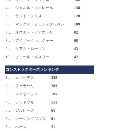
4．
シャルル・ルクレール
138
5．
ランド・ノリス
128
6．
マックス・フェルスタッペン
109
7．
オスカー・ピアストリ
92
8．
アイザック・ハジャー
68
9．
リアム・ローソン
43
10．
ピエール・ガスリー
42
コンストラクターズランキング
1．
メルセデス
358
2．
フェラーリ
285
3．
マクラーレン
195
4．
レッドブル
151
5．
アルピーヌ
61
6．
レーシングブルズ
61
7．
ハース
21