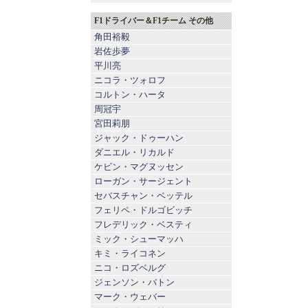
F1ドライバー＆F1チーム その他
角田裕毅
岩佐歩夢
平川亮
ニコラ・ツォロフ
コルトン・ハータ
周冠宇
宮田莉朋
ジャック・ドゥーハン
ダニエル・リカルド
ケビン・マグヌッセン
ローガン・サージェント
セバスチャン・ベッテル
フェリペ・ドルゴビッチ
フレデリック・ベスティ
ミック・シューマッハ
キミ・ライコネン
ニコ・ロズベルグ
ジェンソン・バトン
マーク・ウェバー