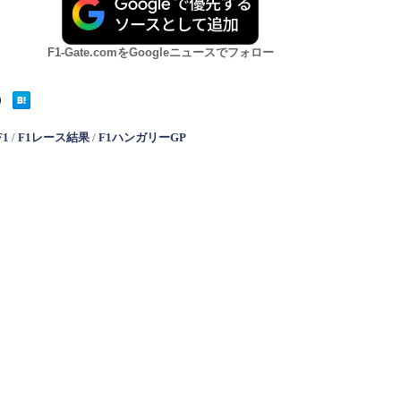
F1-Gate.comをGoogleニュースでフォロー
F1
/
F1レース結果
/
F1ハンガリーGP