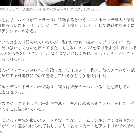
中国グランプリ週末のラッセルのパフォーマンスに満足していた。
うとおり、ルイスがフェラーリに移籍するというこのスポーツ界最大の話題
素晴らしいストーリーだ。そして、最年少ドライバーとして参戦するキミに
ポテンシャルがある」
ついてはあまり語られていないが、私はいつも、彼がトップドライバーの一
、それは正しくないと言ってきた。もし私にトップ3を挙げるように言われる
の3人のうちの一人だ。トップ2ではないとしてもね。そして、もしかしたら
かもしれない」
近のパフォーマンスレベルを踏まえ、ヴォルフは、将来、他のチームが27歳
と契約する可能性について懸念しているかどうかを問われた。
メルセデスのドライバーであり、我々は彼がチームにいることを愛してい
代表は説明した。
デスのジュニアドライバー出身であり、それは誇るべきことだ。そして、私
べてそこに注がれている」
ーにとって幸先の良いスタートとなったが、チームランキングでは首位のマ
21ポイント差をつけられており、ノリスとオスカー・ピアストリがそれぞれ1
る。