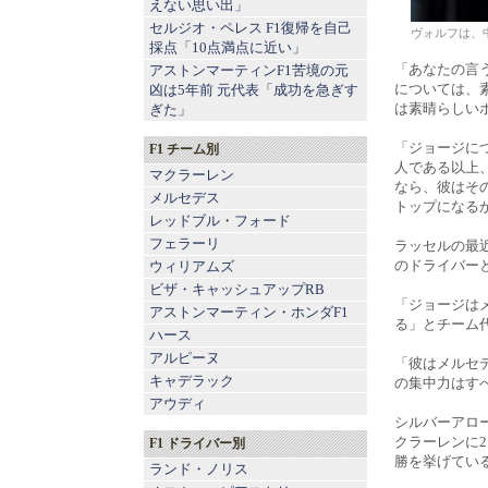
えない思い出」
セルジオ・ペレス F1復帰を自己
ヴォルフは、
採点「10点満点に近い」
「あなたの言
アストンマーティンF1苦境の元
については、
凶は5年前 元代表「成功を急ぎす
は素晴らしい
ぎた」
「ジョージに
F1 チーム別
人である以上
マクラーレン
なら、彼はそ
メルセデス
トップになる
レッドブル
・
フォード
フェラーリ
ラッセルの最
のドライバー
ウィリアムズ
ビザ・キャッシュアップRB
「ジョージは
アストンマーティン
・
ホンダF1
る」とチーム
ハース
アルピーヌ
「彼はメルセ
キャデラック
の集中力はす
アウディ
シルバーアロ
クラーレンに
F1 ドライバー別
勝を挙げてい
ランド・ノリス