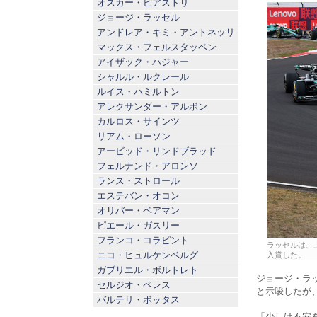
オスカー・ピアストリ
ジョージ・ラッセル
アンドレア・キミ・アントネッリ
マックス・フェルスタッペン
アイザック・ハジャー
シャルル・ルクレール
ルイス・ハミルトン
アレクサンダー・アルボン
カルロス・サインツ
リアム・ローソン
アービッド・リンドブラッド
フェルナンド・アロンソ
ランス・ストロール
エステバン・オコン
オリバー・ベアマン
ピエール・ガスリー
フランコ・コラピント
ラッセルは、
ニコ・ヒュルケンベルグ
入賞した。
ガブリエル・ボルトレト
ジョージ・ラ
セルジオ・ペレス
と示唆したが
バルテリ・ボッタス
「少しは不安