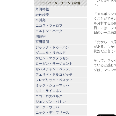
F1ドライバー＆F1チーム その他
ト。
角田裕毅
「メルボルン
岩佐歩夢
くことができ
平川亮
を分析する必
ニコラ・ツォロフ
日）には、フ
コルトン・ハータ
日のレース結
周冠宇
宮田莉朋
「だから、文
がある。しか
ジャック・ドゥーハン
状況だと言う
ダニエル・リカルド
ケビン・マグヌッセン
そして、ラッ
ローガン・サージェント
ていると感じ
セバスチャン・ベッテル
ジは、マシン
フェリペ・ドルゴビッチ
フレデリック・ベスティ
ミック・シューマッハ
キミ・ライコネン
ニコ・ロズベルグ
ジェンソン・バトン
マーク・ウェバー
ニック・デ・フリース