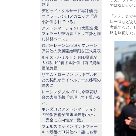
判明」
ではないかと
デビッド・クルサード再評価 元
マクラーレンF1メカニック「過
「ええ、だか
小評価されている」
レースなどあ
考慮すると、
アストンマーティンF1大躍進 元
略を駆使した
フェラーリ技術者「トップ勢と同
じ開発ペース」
F1バーレーンGP FIAがマレーシ
ア開催の決勝開始時刻を正式発表
ルイス・ハミルトン NFL投資が
大成功 100億ドル評価目前で資産
価値急騰
リアム・ローソン レッドブルF1
との契約がライバルチーム移籍の
障害に
レーシングブルズF1に今季表彰
台の大胆予想「実現しても驚かな
い」
ホンダF1とアストンマーティン
の関係改善が加速 新PU投入へ
「完全に方向性が一致」
フェルスタッペン ザントフォー
ルト最後のF1開催へ「誰にも奪