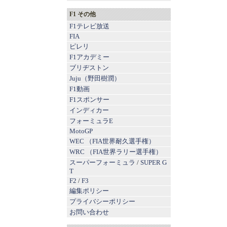
F1 その他
F1テレビ放送
FIA
ピレリ
F1アカデミー
ブリヂストン
Juju（野田樹潤）
F1動画
F1スポンサー
インディカー
フォーミュラE
MotoGP
WEC （FIA世界耐久選手権）
WRC （FIA世界ラリー選手権）
スーパーフォーミュラ
/
SUPER G
T
F2
/
F3
編集ポリシー
プライバシーポリシー
お問い合わせ