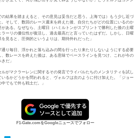
での結果を踏まえると、その意見は妥当だと思う。上海では）もう少し近づ
た。そして、数回のレース週末を終えた後、自分たちがどの位置にいるのか
要がある。なぜなら、土曜日（ハミルトンがスプリントで勝利した後の土曜
ェラーリの優位性が復活し、過去最高だと言っていたはずだ。しかし、日曜
果を見ると、圧倒的というよりは、期待外れだった」
字通り毎日、浮かれと落ち込みの間を行ったり来たりしないようにする必要
し、数レースを終えた後は、ある意味でベースラインを見つけ、これが今の
べきだ」
セルがマクラーレンに関するその発言でライバルたちのメンタリティを試し
ているかどうかを問われると、ヴォルフは次のように付け加えた。「ジョー
の中でもで外も戦士だ。」
F1-Gate.comをGoogleニュースでフォロー