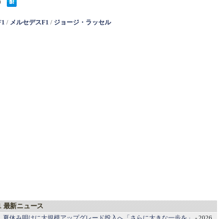
F1
/
メルセデスF1
/
ジョージ・ラッセル
1 最新ニュース
1 夏休み明けに大規模アップグレード投入へ「さらに大きな一歩を」
- 2026