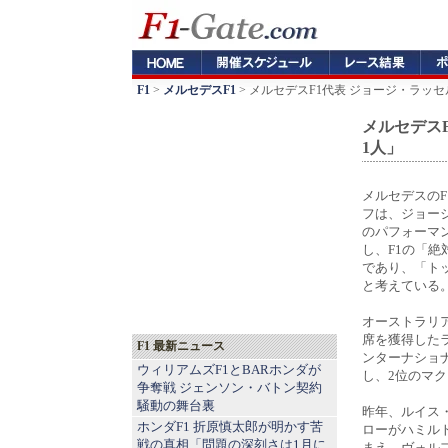
F1
>
メルセデスF1
> メルセデスF1代表 ジョージ・ラッ
メルセデス
1人」
メルセデスの
フは、ジョー
のパフォーマン
し、F1の「絶
であり、「ト
と考えている
オーストラリ
席を獲得した
F1 最新ニュース
ンターナショ
ウィリアムズF1とBARホンダが
し、2位のマ
争奪戦 ジェンソン・バトン契約
騒動の舞台裏
昨年、ルイス
ホンダF1 折原慎太郎が明かす苦
ローがハミル
戦の真相「問題の深刻さは1月に
まえ、ヴォル