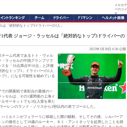
メルセデ
ーのコメ
す。
セルは「絶対的なトップ3ドライバーの1人」
F1代表 ジョージ・ラッセルは「絶対的なトップ3ドライバーの
2025年3月30日 6:30 公開
F1チーム代表であるトト・ヴォル
ジ・ラッセルの中国グランプリで
スを「10点満点中10点」と評価
対的なトップ3」ドライバーの1人
ップ1」になる可能性を秘めている
。
アでの開幕戦で表彰台の最後の一
ラッセルは、その1週間後の上海イ
ナルサーキットでも3位入賞を果た
クラーレンのランド・ノリスから2秒以内の差でゴールした。
・ハミルトンがフェラーリに移籍した際の騒動、そしてその後、シルバーア
トンの後任として18歳のルーキー、キミ・アントネッリを起用したことを踏
フは中国でのレース後に、ラッセルの才能を多くの観客が忘れてしまったの