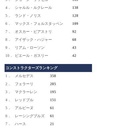
4．
シャルル・ルクレール
138
5．
ランド・ノリス
128
6．
マックス・フェルスタッペン
109
7．
オスカー・ピアストリ
92
8．
アイザック・ハジャー
68
9．
リアム・ローソン
43
10．
ピエール・ガスリー
42
コンストラクターズランキング
1．
メルセデス
358
2．
フェラーリ
285
3．
マクラーレン
195
4．
レッドブル
151
5．
アルピーヌ
61
6．
レーシングブルズ
61
7．
ハース
21