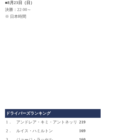
■8月23日（日）
決勝：22:00～
※ 日本時間
ドライバーズランキング
1．
アンドレア・キミ・アントネッリ
219
2．
ルイス・ハミルトン
169
3．
ジョージ・ラッセル
160