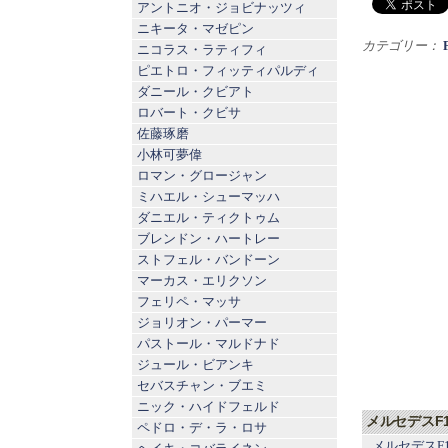
アントニオ・ジョビナッツィ
ニキータ・マゼピン
カテゴリー：
ニコラス・ラティフィ
ピエトロ・フィッティパルディ
ダニール・クビアト
ロバート・クビサ
佐藤琢磨
小林可夢偉
ロマン・グロージャン
ミハエル・シューマッハ
ダニエル・ティクトゥム
ブレンドン・ハートレー
ストフェル・バンドーン
マーカス・エリクソン
フェリペ・マッサ
ジョリオン・パーマー
パストール・マルドナド
ジュール・ビアンキ
セバスチャン・ブエミ
ニック・ハイドフェルド
メルセデスF
ペドロ・デ・ラ・ロサ
メルセデスF