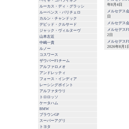
ヘイキ・コバライネン
年8月4日
ルーカス・ディ・グラッシ
メルセデス
ルーベンス・バリチェロ
日
カルン・チャンドック
メルセデス
デビッド・クルサード
メルセデスF
ジャック・ヴィルヌーヴ
2日
山本左近
メルセデスF
中嶋一貴
2026年8月1
ルノー
コスワース
ザウバーF1チーム
アルファロメオ
アンドレッティ
フォース・インディア
レーシングポイント
アルファタウリ
トロロッソ
ケータハム
BMW
ブラウンGP
スーパーアグリ
トヨタ