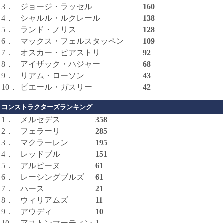
3．
ジョージ・ラッセル
160
4．
シャルル・ルクレール
138
5．
ランド・ノリス
128
6．
マックス・フェルスタッペン
109
7．
オスカー・ピアストリ
92
8．
アイザック・ハジャー
68
9．
リアム・ローソン
43
10．
ピエール・ガスリー
42
コンストラクターズランキング
1．
メルセデス
358
2．
フェラーリ
285
3．
マクラーレン
195
4．
レッドブル
151
5．
アルピーヌ
61
6．
レーシングブルズ
61
7．
ハース
21
8．
ウィリアムズ
11
9．
アウディ
10
10．
アストンマーティン
1