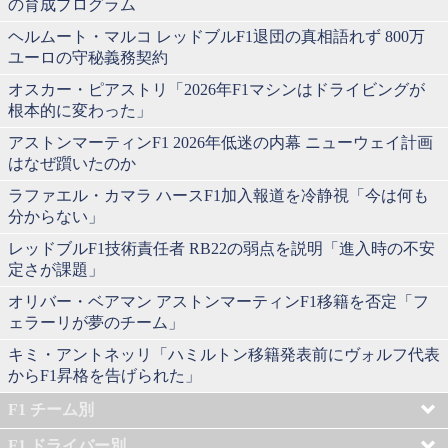
の育成プログラム
ヘルムート・マルコ レッドブルF1退団の真相語れず 800万
ユーロの守秘義務契約
オスカー・ピアストリ「2026年F1マシンはドライビングが
根本的に変わった」
アストンマーティンF1 2026年低迷の内幕 ニューウェイ計画
はなぜ躓いたのか
ラファエル・カマラ ハースF1加入報道を冷静視「今は何も
分からない」
レッドブルF1技術責任者 RB22の弱点を説明「進入時の不安
定さが課題」
オリバー・ベアマン アストンマーティンF1移籍を否定「フ
ェラーリが夢のチーム」
キミ・アントネッリ「ハミルトン移籍発表前にヴォルフ代表
からF1昇格を告げられた」
F1 チーム別
F1 ドライバー別