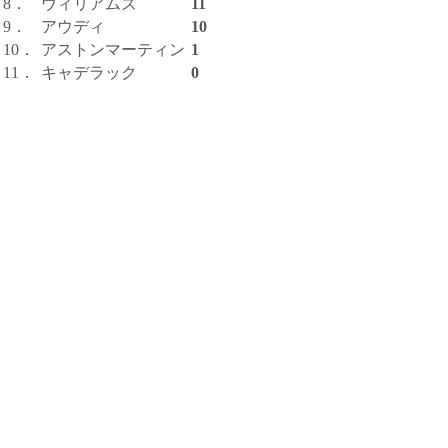
8．
ウィリアムズ
11
9．
アウディ
10
10．
アストンマーティン
1
11．
キャデラック
0