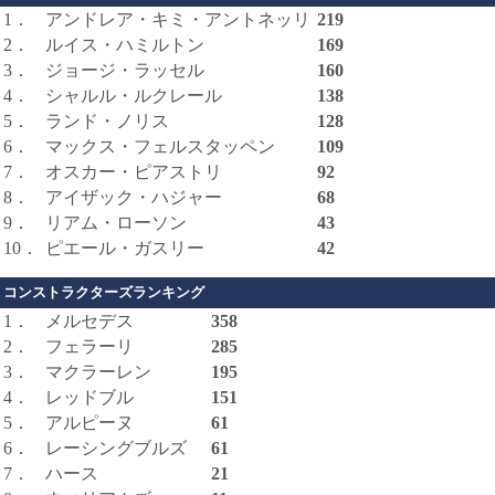
1．
アンドレア・キミ・アントネッリ
219
2．
ルイス・ハミルトン
169
3．
ジョージ・ラッセル
160
4．
シャルル・ルクレール
138
5．
ランド・ノリス
128
6．
マックス・フェルスタッペン
109
7．
オスカー・ピアストリ
92
8．
アイザック・ハジャー
68
9．
リアム・ローソン
43
10．
ピエール・ガスリー
42
コンストラクターズランキング
1．
メルセデス
358
2．
フェラーリ
285
3．
マクラーレン
195
4．
レッドブル
151
5．
アルピーヌ
61
6．
レーシングブルズ
61
7．
ハース
21