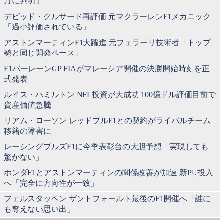
月に判明」
デビッド・クルサード再評価 元マクラーレンF1メカニック
「過小評価されている」
アストンマーティンF1大躍進 元フェラーリ技術者「トップ
勢と同じ開発ペース」
F1バーレーンGP FIAがマレーシア開催の決勝開始時刻を正
式発表
ルイス・ハミルトン NFL投資が大成功 100億ドル評価目前で
資産価値急騰
リアム・ローソン レッドブルF1との契約がライバルチーム
移籍の障害に
レーシングブルズF1に今季表彰台の大胆予想「実現しても
驚かない」
ホンダF1とアストンマーティンの関係改善が加速 新PU投入
へ「完全に方向性が一致」
フェルスタッペン ザントフォールト最後のF1開催へ「誰に
も奪えない思い出」