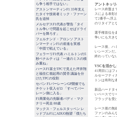
ら争う相手ではない」
アントネッリ
レース終盤ま
アストンマーティンF1 35年支え
スによる表彰
たタイヤ技術者ミック・ファーン
て2番手へ浮
氏を追悼
のリタイアと
メルセデスF1代表が警告「タイ
トル争いで問題を起こせばドライ
選手権首位を
バーを降ろす」
争いにも大き
フェルナンド・アロンソ アスト
ンマーティンF1の前進を実感
レース後、ハ
「中団で戦えている」
いシーズンだ
フェラーリF1代表 ハミルトンの5
終わっていな
秒ペナルティは「一連のミスの積
み重ね」
VSCを活か
ハースF1富士TPCで見えた坪井翔
41周目には
と福住仁嶺起用の賛否 議論を分
ルセーフティ
けたTPCの役割
トンは有利な
セパン F1バーレーンGP開催でも
チケット収入ゼロ 「すべてバー
新品ハードタ
レーン側に入る」
いペースでリ
F1商業化の先駆者パディ・マク
フラッグを受
ナリー死去 88歳
レース後の無
マックス・フェルスタッペン レ
ファンのみん
ッドブルF1にADUO熱望「僕たち