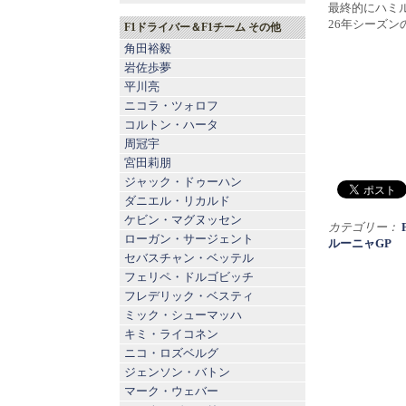
最終的にハミ
26年シーズ
F1ドライバー＆F1チーム その他
角田裕毅
岩佐歩夢
平川亮
ニコラ・ツォロフ
コルトン・ハータ
周冠宇
宮田莉朋
ジャック・ドゥーハン
ダニエル・リカルド
ケビン・マグヌッセン
カテゴリー：
ローガン・サージェント
ルーニャGP
セバスチャン・ベッテル
フェリペ・ドルゴビッチ
フレデリック・ベスティ
ミック・シューマッハ
キミ・ライコネン
ニコ・ロズベルグ
ジェンソン・バトン
マーク・ウェバー