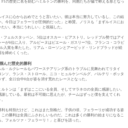
。F1の歴史に名を刻むハミルトンの勝利を、同胞たちが脇で称える形となっ
ルイスに心からおめでとうと言いたい。彼は本当に努力しているし、この結
い。今日はフェラーリが圧倒的だった」と称賛。ノリスも「まずルイスにお
いたい。本当にうれしい」と祝福した。
ス・フェルスタッペン、5位はオスカー・ピアストリ。レッドブル勢ではアイ
ャーが6位に入り、アルピーヌはピエール・ガスリー7位、フランコ・コラピ
ブル入賞を果たした。リアム・ローソンとアービッド・リンドブラッドが続
圏を締めくくった。
掴んだ歴史的勝利
ルル・ルクレールもパワーステアリング系のトラブルに見舞われてリタイ
ロンソ、ランス・ストロール、ニコ・ヒュルケンベルグ、バルテリ・ボッタ
きず、全22台中8台が姿を消す荒れたレースとなった。
ミルトンは「まずはここにいる全員、そしてマラネロの全員に感謝したい。
感謝している。最初は不可能に思えたが、チームはずっと僕を支えてくれ
ト。
勝利も特別だけど、これはまた別格だ。子供の頃、フェラーリが成功する姿
。この勝利は全員にふさわしいものだ。これは多くの勝利の始まりになるこ
る。フォルツァ・フェラーリ！」と喜びを語った。