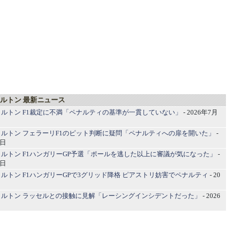
ルトン 最新ニュース
ルトン F1裁定に不満「ペナルティの基準が一貫していない」
- 2026年7月
ルトン フェラーリF1のピット判断に疑問「ペナルティへの扉を開いた」
-
7日
ルトン F1ハンガリーGP予選「ポールを逃した以上に審議が気になった」
-
6日
ルトン F1ハンガリーGPで3グリッド降格 ピアストリ妨害でペナルティ
- 20
ミルトン ラッセルとの接触に見解「レーシングインシデントだった」
- 2026