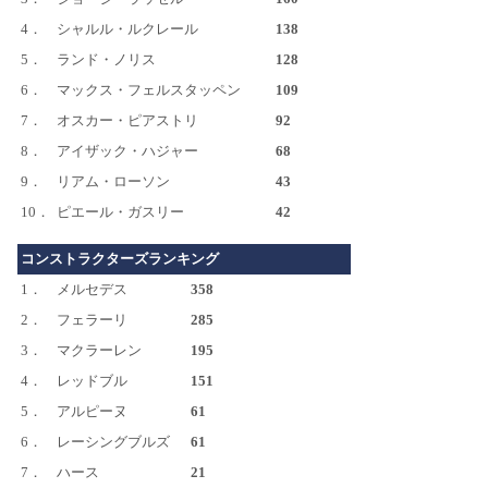
4．
シャルル・ルクレール
138
5．
ランド・ノリス
128
6．
マックス・フェルスタッペン
109
7．
オスカー・ピアストリ
92
8．
アイザック・ハジャー
68
9．
リアム・ローソン
43
10．
ピエール・ガスリー
42
コンストラクターズランキング
1．
メルセデス
358
2．
フェラーリ
285
3．
マクラーレン
195
4．
レッドブル
151
5．
アルピーヌ
61
6．
レーシングブルズ
61
7．
ハース
21