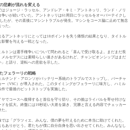
の悲劇が流れを変える
ではジョージ・ラッセル、アンドレア・キミ・アントネッリ、ランド・ノリ
台争いが続いていた。アントネッリは61周目にラッセルをオーバーテイクし
上したが、その直後にマシントラブルが発生。マシンをコース脇に止めて無念
なった。
走るアントネッリにとっては18ポイントを失う痛恨の結果となり、タイトル
な影響を与える一戦となった。
ミルトンは選手権争いについて問われると「喜んで受け取るよ。まだまだ長
。メルセデスには素晴らしい速さがあるけれど、チャンピオンシップはまだ
い」と語り、逆転への意欲を示した。
したフェラーリの戦略
フェルナンド・アロンソがバッテリー系統のトラブルでストップし、バーチャ
カー（VSC）が導入された。このタイミングがフェラーリに味方し、ハミル
条件で最後のピットストップを実施した。
イヤでコースへ復帰すると首位を守り切り、その後はライバルを寄せ付けな
ードを拡大。終盤には19秒近い大差を築き、完勝と言える内容でチェッカー
けた。
線では「グラツィエ、みんな。僕の夢を叶えるために本当に助けてくれた。
なもありがとう。君たちが僕に自分自身を思い出させてくれた。みんななし