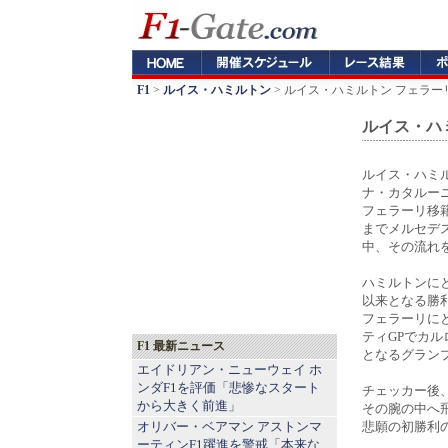
F1
>
ルイス・ハミルトン
> ルイス・ハミルトン フェラーリ
ルイス・ハミ
ルイス・ハミル
ナ・カタルー
フェラーリ移
までメルセデ
中、その流れ
ハミルトンにと
以来となる勝利
フェラーリにと
ティGPでカル
F1 最新ニュース
となるグラン
エイドリアン・ニューウェイ ホ
ンダF1を評価「悲惨なスタート
チェッカー後
から大きく前進」
その腕の中へ
オリバー・ベアマン アストンマ
悲願の初勝利
ーティンF1躍進を警戒「本来な