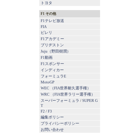
トヨタ
F1 その他
F1テレビ放送
FIA
ピレリ
F1アカデミー
ブリヂストン
Juju（野田樹潤）
F1動画
F1スポンサー
インディカー
フォーミュラE
MotoGP
WEC （FIA世界耐久選手権）
WRC （FIA世界ラリー選手権）
スーパーフォーミュラ
/
SUPER G
T
F2
/
F3
編集ポリシー
プライバシーポリシー
お問い合わせ