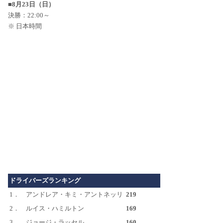
■8月23日（日）
決勝：22:00～
※ 日本時間
ドライバーズランキング
1．
アンドレア・キミ・アントネッリ
219
2．
ルイス・ハミルトン
169
3．
ジョージ・ラッセル
160