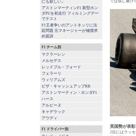
では成し遂げ
にも欲しい」
アストンマーティンF1 新型ホン
ダPUを初走行 フィルミングデー
でテスト
F1王者争いのアントネッリに法
廷問題 元マネージャーが補償求
め提訴
F1 チーム別
マクラーレン
メルセデス
レッドブル
・
フォード
フェラーリ
ウィリアムズ
ビザ・キャッシュアップRB
アストンマーティン
・
ホンダF1
ハース
アルピーヌ
キャデラック
アウディ
英国勢が表彰
F1 ドライバー別
2位にはラッ