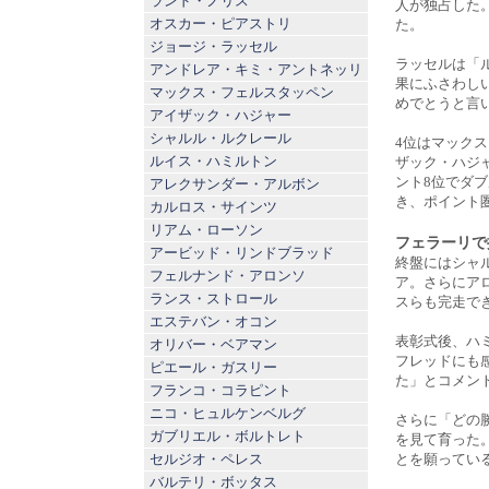
ランド・ノリス
人が独占した
オスカー・ピアストリ
た。
ジョージ・ラッセル
ラッセルは「
アンドレア・キミ・アントネッリ
果にふさわし
マックス・フェルスタッペン
めでとうと言
アイザック・ハジャー
シャルル・ルクレール
4位はマック
ルイス・ハミルトン
ザック・ハジ
ント8位でダ
アレクサンダー・アルボン
き、ポイント
カルロス・サインツ
リアム・ローソン
フェラーリで
アービッド・リンドブラッド
終盤にはシャ
フェルナンド・アロンソ
ア。さらにア
ランス・ストロール
スらも完走で
エステバン・オコン
表彰式後、ハ
オリバー・ベアマン
フレッドにも
ピエール・ガスリー
た」とコメン
フランコ・コラピント
ニコ・ヒュルケンベルグ
さらに「どの
ガブリエル・ボルトレト
を見て育った
セルジオ・ペレス
とを願ってい
バルテリ・ボッタス