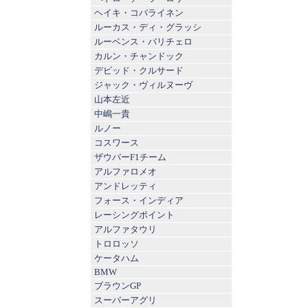
ヘイキ・コバライネン
ルーカス・ディ・グラッシ
ルーベンス・バリチェロ
カルン・チャンドック
デビッド・クルサード
ジャック・ヴィルヌーヴ
山本左近
中嶋一貴
ルノー
コスワース
ザウバーF1チーム
アルファロメオ
アンドレッティ
フォース・インディア
レーシングポイント
アルファタウリ
トロロッソ
ケータハム
BMW
ブラウンGP
スーパーアグリ