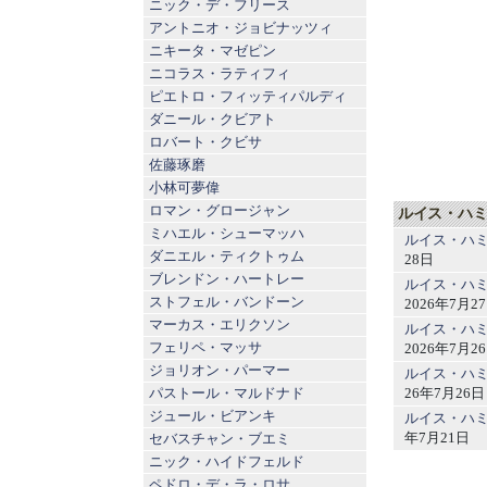
ニック・デ・フリース
アントニオ・ジョビナッツィ
ニキータ・マゼピン
ニコラス・ラティフィ
ピエトロ・フィッティパルディ
ダニール・クビアト
ロバート・クビサ
佐藤琢磨
小林可夢偉
ロマン・グロージャン
ルイス・ハミ
ミハエル・シューマッハ
ルイス・ハミ
ダニエル・ティクトゥム
28日
ブレンドン・ハートレー
ルイス・ハミ
ストフェル・バンドーン
2026年7月2
マーカス・エリクソン
ルイス・ハミ
フェリペ・マッサ
2026年7月2
ジョリオン・パーマー
ルイス・ハミ
26年7月26日
パストール・マルドナド
ジュール・ビアンキ
ルイス・ハ
年7月21日
セバスチャン・ブエミ
ニック・ハイドフェルド
ペドロ・デ・ラ・ロサ