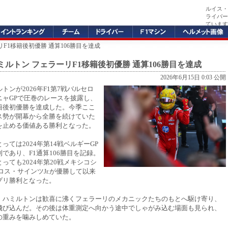
ルイス・
ライバー
ています
F1移籍後初優勝 通算106勝目を達成
ルトン フェラーリF1移籍後初優勝 通算106勝目を達成
2026年6月15日 0:03 公開
トンが2026年F1第7戦バルセロ
ニャGPで圧巻のレースを披露し、
籍後初優勝を達成した。今季ここ
ス勢が開幕から全勝を続けていた
を止める価値ある勝利となった。
っては2024年第14戦ベルギーGP
であり、F1通算106勝目を記録。
っても2024年第20戦メキシコシ
ロス・サインツJr.が優勝して以来
プリ勝利となった。
、ハミルトンは歓喜に沸くフェラーリのメカニックたちのもとへ駆け寄り、
飛び込んだ。その後は体重測定へ向かう途中でしゃがみ込む場面も見られ、
の重みを噛みしめていた。