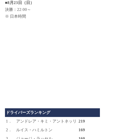
■8月23日（日）
決勝：22:00～
※ 日本時間
ドライバーズランキング
1．
アンドレア・キミ・アントネッリ
219
2．
ルイス・ハミルトン
169
3．
ジョージ・ラッセル
160