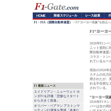
F1
>
FIA（国際自動車連盟）
> F1“ヨーヨー現象”を防止へ
F1“ヨーヨ
2026年F1
ニット規則に対
際自動車連盟
コラス・トンバ
れているルー
現在の2026
ステムの出力比
用されたが、
れる不自然な
F1 最新ニュース
されている。
エイドリアン・ニューウェイ ホ
ンダF1を評価「悲惨なスタート
“ヨーヨー現
から大きく前進」
2026年F1
オリバー・ベアマン アストンマ
バーは次の周
ーティンF1躍進を警戒「本来な
い込まれてい