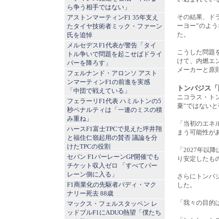
ら争う相手ではない」
その結果、ド
アストンマーティンF1 35年支え
ーヨー”のよ
たタイヤ技術者ミック・ファーン
た。
氏を追悼
メルセデスF1代表が警告「タイ
こうした問題を
トル争いで問題を起こせばドライ
けて、内燃エ
バーを降ろす」
メーカーと原
フェルナンド・アロンソ アスト
ンマーティンF1の前進を実感
トンバジス「
「中団で戦えている」
ニコラス・トンバ
フェラーリF1代表 ハミルトンの5
棄”ではない
秒ペナルティは「一連のミスの積
み重ね」
「当初のエネ
ハースF1富士TPCで見えた坪井翔
まう可能性が
と福住仁嶺起用の賛否 議論を分
けたTPCの役割
「2027年
セパン F1バーレーンGP開催でも
り安定したも
チケット収入ゼロ 「すべてバー
レーン側に入る」
さらにトンバ
F1商業化の先駆者パディ・マク
した。
ナリー死去 88歳
「我々の目的
マックス・フェルスタッペン レ
ッドブルF1にADUO熱望「僕たち