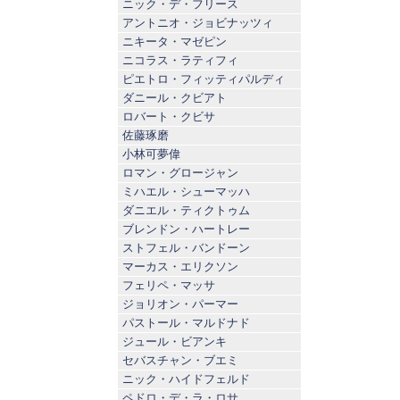
ニック・デ・フリース
アントニオ・ジョビナッツィ
ニキータ・マゼピン
ニコラス・ラティフィ
ピエトロ・フィッティパルディ
ダニール・クビアト
ロバート・クビサ
佐藤琢磨
小林可夢偉
ロマン・グロージャン
ミハエル・シューマッハ
ダニエル・ティクトゥム
ブレンドン・ハートレー
ストフェル・バンドーン
マーカス・エリクソン
フェリペ・マッサ
ジョリオン・パーマー
パストール・マルドナド
ジュール・ビアンキ
セバスチャン・ブエミ
ニック・ハイドフェルド
ペドロ・デ・ラ・ロサ