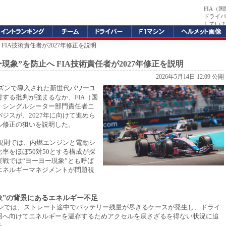
FIA（
ドライバ
していま
 FIA技術責任者が2027年修正を説明
ー現象”を防止へ FIA技術責任者が2027年修正を説明
2026年5月14日 12:09 公開
シーズンで導入された新世代パワーユ
する批判が強まるなか、FIA（国
）シングルシーター部門責任者ニ
ジスが、2027年に向けて進めら
ル修正の狙いを説明した。
年規則では、内燃エンジンと電動シ
率をほぼ50対50とする構成が採
実戦では“ヨーヨー現象”とも呼ば
エネルギーマネジメントが問題視
象”の背景にあるエネルギー不足
マシンでは、ストレート途中でバッテリー残量が尽きるケースが発生し、ドライ
回へ向けてエネルギーを温存するためアクセルを戻さざるを得ない状況に追
る。