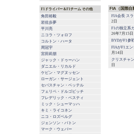
FIA（国際
F1ドライバー＆F1チーム その他
FIA会長 
角田裕毅
2日
岩佐歩夢
F1の独立
平川亮
26年7月15日
ニコラ・ツォロフ
BYDがF1
コルトン・ハータ
FIAがF1エ
周冠宇
月14日
宮田莉朋
クリスチャン
ジャック・ドゥーハン
日
ダニエル・リカルド
ケビン・マグヌッセン
ローガン・サージェント
セバスチャン・ベッテル
フェリペ・ドルゴビッチ
フレデリック・ベスティ
ミック・シューマッハ
キミ・ライコネン
ニコ・ロズベルグ
ジェンソン・バトン
マーク・ウェバー