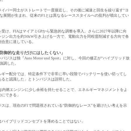
ライバー同士がストレートで一度接近し、その後に減速と回生を繰り返す“ヨ
うな展開が生まれ、従来のF1とは異なるレーススタイルへの批判が噴出してい
受け、FIAはマイアミGPから緊急的な調整を導入。さらに2027年以降に向
ンジン出力を約50kW引き上げる一方で、電動出力を同程度削減する方向で各
則合意に達している。
防御的な走りだけにはしたくない」
ジスは独『Auto Motor und Sport』に対し、今回の修正が“ハイブリッド放
と強調した。
ルギー配分では、特定条件下で非常に早い段階でバッテリーを使い切ってし
あると認識した」とトンバジスは説明した。
以降は内燃エンジンに少し余裕を持たせることで、エネルギーマネジメントをよ
のにできる」
ジスは、現在のF1で問題視されている“防御的なレース”を避けたい考えを示
はハイブリッドコンセプトを薄めることではない」