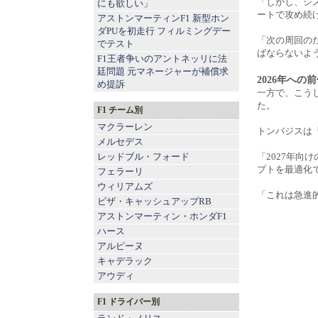
「しかし、シ
にも欲しい」
ートで攻め続
アストンマーティンF1 新型ホン
ダPUを初走行 フィルミングデー
「次の周回の
でテスト
ばならないよ
F1王者争いのアントネッリに法
廷問題 元マネージャーが補償求
2026年への
め提訴
一方で、こう
た。
F1 チーム別
マクラーレン
トンバジスは
メルセデス
レッドブル
・
フォード
「2027年
プトを最適化
フェラーリ
ウィリアムズ
「これは急進
ビザ・キャッシュアップRB
アストンマーティン
・
ホンダF1
ハース
アルピーヌ
キャデラック
アウディ
F1 ドライバー別