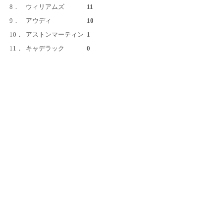
8．
ウィリアムズ
11
9．
アウディ
10
10．
アストンマーティン
1
11．
キャデラック
0