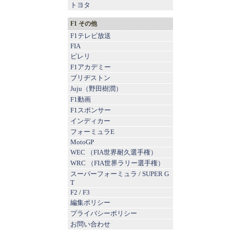
トヨタ
F1 その他
F1テレビ放送
FIA
ピレリ
F1アカデミー
ブリヂストン
Juju（野田樹潤）
F1動画
F1スポンサー
インディカー
フォーミュラE
MotoGP
WEC （FIA世界耐久選手権）
WRC （FIA世界ラリー選手権）
スーパーフォーミュラ
/
SUPER G
T
F2
/
F3
編集ポリシー
プライバシーポリシー
お問い合わせ