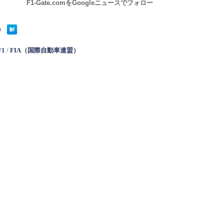
F1-Gate.comをGoogleニュースでフォロー
F1
/
FIA（国際自動車連盟）