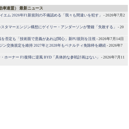
自動車連盟） 最新ニュース
スライエム 2026年F1新規則の不備認める「我々も間違いを犯す」
- 2026年7月2
系カスタマーエンジン構想にゲイリー・アンダーソンが警鐘「失敗する」
- 20
参戦を否定も「技術面で意義があれば関心」新PU規則を注視
- 2026年7月14日
ンジン交換規定を維持 2027年と2028年もペナルティ免除枠を継続
- 2026年7
・ホーナー F1復帰に逆風 BYD「具体的な参戦計画はない」
- 2026年7月11