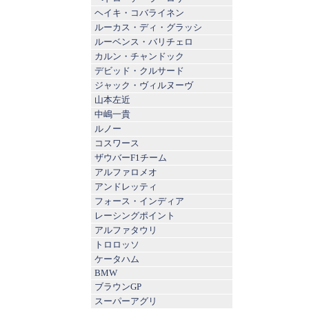
ヘイキ・コバライネン
ルーカス・ディ・グラッシ
ルーベンス・バリチェロ
カルン・チャンドック
デビッド・クルサード
ジャック・ヴィルヌーヴ
山本左近
中嶋一貴
ルノー
コスワース
ザウバーF1チーム
アルファロメオ
アンドレッティ
フォース・インディア
レーシングポイント
アルファタウリ
トロロッソ
ケータハム
BMW
ブラウンGP
スーパーアグリ