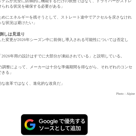
ステムが完全に防御的に機能するだけの状態ではなく、ドライバーがストレ
けられる状況を確保する必要がある」
ためにエネルギーを残そうとして、ストレート途中でアクセルを戻さなけれ
うな状況は避けたい」
前倒しは見送り
した変更が2026年シーズン中に前倒し導入される可能性については否定し
「2026年用の設計はすでに大部分が凍結されている」と説明している。
向けの調整によって、メーカーは十分な準備期間を得ながら、それぞれのコンセ
できる」
的な改革ではなく、進化的な改良だ」
Photo：Alpine