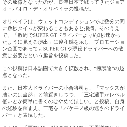
その象徴となったのが、長年日本で戦ってきたジョア
オ・パオロ・デ・オリベイラの投稿だ。
オリベイラは、ウェットコンディションでは数分の間
に数秒タイムが変わることもあると指摘。そのうえ
で、「数周でSUPER GTドライバーより約2秒速かっ
たように見える演出」に違和感を示し、プロモーショ
ン企画であってもSUPER GTや現役ドライバーへの敬
意は必要だという趣旨を投稿した。
この投稿は日本語圏で大きく拡散され、“擁護論”の起
点となった。
また、日本人ドライバーの小合将司も、「マックスが
凄いのは当然」と前置きしつつ、「三宅選手がレベル
低いとか簡単に書くのはやめてほしい」と投稿。自身
の経験を踏まえ、三宅を「バケモノ級の速さのドライ
バー」と表現した。