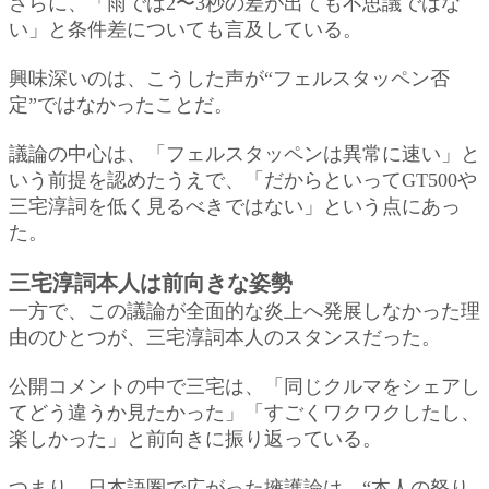
さらに、「雨では2〜3秒の差が出ても不思議ではな
い」と条件差についても言及している。
興味深いのは、こうした声が“フェルスタッペン否
定”ではなかったことだ。
議論の中心は、「フェルスタッペンは異常に速い」と
いう前提を認めたうえで、「だからといってGT500や
三宅淳詞を低く見るべきではない」という点にあっ
た。
三宅淳詞本人は前向きな姿勢
一方で、この議論が全面的な炎上へ発展しなかった理
由のひとつが、三宅淳詞本人のスタンスだった。
公開コメントの中で三宅は、「同じクルマをシェアし
てどう違うか見たかった」「すごくワクワクしたし、
楽しかった」と前向きに振り返っている。
つまり、日本語圏で広がった擁護論は、“本人の怒り