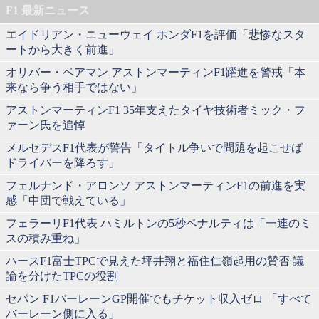
F1 最新ニュース
エイドリアン・ニューウェイ ホンダF1を評価「悲惨なスタ
ートから大きく前進」
オリバー・ベアマン アストンマーティンF1躍進を警戒「本
来なら争う相手ではない」
アストンマーティンF1 35年支えたタイヤ技術者ミック・フ
ァーン氏を追悼
メルセデスF1代表が警告「タイトル争いで問題を起こせば
ドライバーを降ろす」
フェルナンド・アロンソ アストンマーティンF1の前進を実
感「中団で戦えている」
フェラーリF1代表 ハミルトンの5秒ペナルティは「一連のミ
スの積み重ね」
ハースF1富士TPCで見えた坪井翔と福住仁嶺起用の賛否 議
論を分けたTPCの役割
セパン F1バーレーンGP開催でもチケット収入ゼロ 「すべて
バーレーン側に入る」