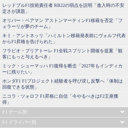
レッドブルF1技術責任者 RB22の弱点を説明「進入時の不安
定さが課題」
オリバー・ベアマン アストンマーティンF1移籍を否定「フ
ェラーリが夢のチーム」
キミ・アントネッリ「ハミルトン移籍発表前にヴォルフ代表
からF1昇格を告げられた」
フラビオ・ブリアトーレ F1全戦スプリント開催を提案「観
客にもっと与えるべき」
ミック・シューマッハ F1復帰を断念「2027年もインディカ
ーに残りたい」
ホンダF1 F1プロジェクト経験者を呼び戻し反撃へ「体制は
回復できる状態」
ニコラ・ツォロフ F1昇格に自信「今やるべきはF2王座獲
得」
F1 チーム別
F1 ドライバー別