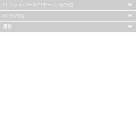
F1ドライバー＆F1チーム その他
F1 その他
運営