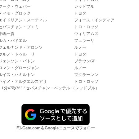
マーク・ウェバー
レッドブル
ティモ・グロック
トヨタ
エイドリアン・スーティル
フォース・インディア
セバスチャン・ブエミ
トロ・ロッソ
中嶋一貴
ウィリアムズ
ルカ・バドエル
フェラーリ
フェルナンド・アロンソ
ルノー
ヤルノ・トゥルーリ
トヨタ
ジェンソン・バトン
ブラウンGP
ロマン・グロージャン
ルノー
ルイス・ハミルトン
マクラーレン
ハイメ・アルグエルスアリ
トロ・ロッソ
1分47秒263 / セバスチャン・ベッテル （レッドブル）
F1-Gate.comをGoogleニュースでフォロー