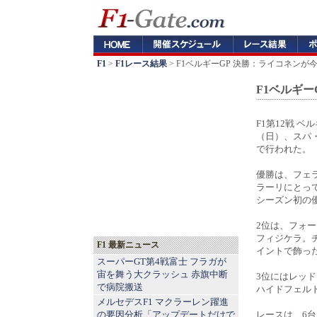
F1
>
F1レース結果
> F1ベルギーGP 決勝：ライコネン
F1ベルギ
F1第12戦 ベ
（日）、スパ
で行われた。
優勝は、フェ
ラーリにとっ
シーズン初の
2位は、フォ
フィジケラ。
F1 最新ニュース
イントで飾っ
スーパーGT第4戦富士 フラガが
宙を舞う大クラッシュ 赤旗中断
3位にはレッ
で病院搬送
ハイドフェル
メルセデスF1 マクラーレン躍進
の要因分析「アップデートだけで
レースは、6