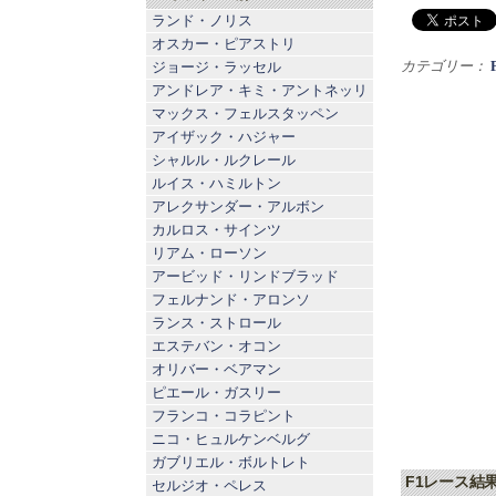
ランド・ノリス
オスカー・ピアストリ
カテゴリー：
ジョージ・ラッセル
アンドレア・キミ・アントネッリ
マックス・フェルスタッペン
アイザック・ハジャー
シャルル・ルクレール
ルイス・ハミルトン
アレクサンダー・アルボン
カルロス・サインツ
リアム・ローソン
アービッド・リンドブラッド
フェルナンド・アロンソ
ランス・ストロール
エステバン・オコン
オリバー・ベアマン
ピエール・ガスリー
フランコ・コラピント
ニコ・ヒュルケンベルグ
ガブリエル・ボルトレト
F1レース結
セルジオ・ペレス