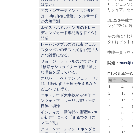
はない」
り、ジェンソ
リタイア。セ
アストンマーティン・ホンダF1
は「2年以内に優勝」 クルサード
KERSを搭
が大胆予測
ングで2位に
ルイス・ハミルトン 初のトレー
ディングカード専門店をドイツに
その他にも接
開業
タ）はピット
レーシングブルズF1代表 フェル
スタッペンのテスト案を否定「大
中嶋一貴（ウ
きな雑音になる」
ジョージ・ラッセルのアウディF
関連：
2009
1移籍をシュタイナー予想「新た
な機会を探している」
F1 ベルギー
オリバー・ベアマン フェラーリF
順位
No.
1に固執せず「王座を争えるなら
1
4
どこへでも行く」
2
19
ニキ・ラウダ大事故から50年 エ
3
15
ンツォ・フェラーリも驚いた42
日後の復帰
4
5
インディカー新時代へ 新型IR-28
5
6
が初走行 ロッシ「まるでクリス
6
2
マスの朝」
7
23
アストンマーティンF1 ホンダと
8
16