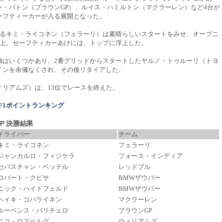
ン・バトン（ブラウンGP）、ルイス・ハミルトン（マクラーレン）など4台が
ーフティーカーが入る展開となった。
載するキミ・ライコネン（フェラーリ）は素晴らしいスタートをみせ、オープニ
浮上。セーフティカーあけには、トップに浮上した。
触はいくつかあり、2番グリッドからスタートしたヤルノ・トゥルーリ（トヨ
インを余儀なくされ、その後リタイアした。
ィリアムズ）は、13位でレースを終えた。
年 F1ポイントランキング
GP 決勝結果
ドライバー
チーム
キミ・ライコネン
フェラーリ
ジャンカルロ・フィジケラ
フォース・インディア
セバスチャン・ベッテル
レッドブル
ロバート・クビサ
BMWザウバー
ニック・ハイドフェルド
BMWザウバー
ヘイキ・コバライネン
マクラーレン
ルーベンス・バリチェロ
ブラウンGP
ニコ・ロズベルグ
ウィリアムズ