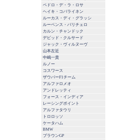
ペドロ・デ・ラ・ロサ
ヘイキ・コバライネン
ルーカス・ディ・グラッシ
ルーベンス・バリチェロ
カルン・チャンドック
デビッド・クルサード
ジャック・ヴィルヌーヴ
山本左近
中嶋一貴
ルノー
コスワース
ザウバーF1チーム
アルファロメオ
アンドレッティ
フォース・インディア
レーシングポイント
アルファタウリ
トロロッソ
ケータハム
BMW
ブラウンGP