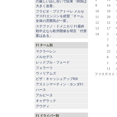
の厳しい話し合いで結束「関係は
9
14
大きく改善」
10
10
フラビオ・ブリアトーレ メルセ
デスF1エンジンを絶賛「チーム
11
20
全体の雰囲気が一変」
12
12
ステファノ・ドメニカリ F1最終
13
17
戦中止なら欧州開催を明言「代替
14
3
案はある」
7
F1 チーム別
9
マクラーレン
22
メルセデス
8
レッドブル
・
フォード
1
フェラーリ
11
ウィリアムズ
ファステスト：
ビザ・キャッシュアップRB
アストンマーティン
・
ホンダF1
ハース
アルピーヌ
キャデラック
アウディ
F1 ドライバー別