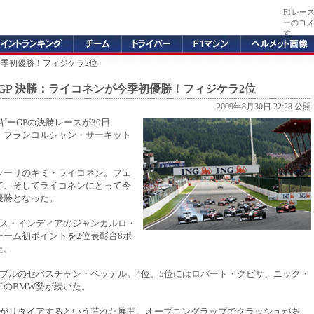
F1レー
ーのコメ
す。
が今季初優勝！フィジケラ2位
ーGP 決勝：ライコネンが今季初優勝！フィジケラ2位
2009年8月30日 22:28 公開
ルギーGPの決勝レースが30日
・フランコルシャン・サーキット
ラーリのキミ・ライコネン。フェ
て、そしてライコネンにとって今
優勝となった。
ース・インディアのジャンカルロ・
チーム初ポイントを2位表彰台8ポ
た。
ドブルのセバスチャン・ベッテル。4位、5位にはロバート・クビサ、ニック・
ドのBMW勢が続いた。
台がリタイアするという荒れた展開。オープニングラップでクラッシュがあ