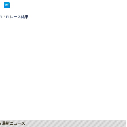
F1
/
F1レース結果
果 最新ニュース