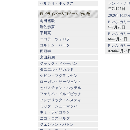
ランド・ノリ
バルテリ・ボッタス
年7月27日
F1ドライバー＆F1チーム その他
2026年F
角田裕毅
F1ハンガリ
岩佐歩夢
年7月26日
平川亮
F1ハンガリ
6年7月25日
ニコラ・ツォロフ
コルトン・ハータ
F1ハンガリ
026年7月25
周冠宇
宮田莉朋
ジャック・ドゥーハン
ダニエル・リカルド
ケビン・マグヌッセン
ローガン・サージェント
セバスチャン・ベッテル
フェリペ・ドルゴビッチ
フレデリック・ベスティ
ミック・シューマッハ
キミ・ライコネン
ニコ・ロズベルグ
ジェンソン・バトン