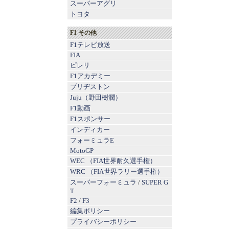
スーパーアグリ
トヨタ
F1 その他
F1テレビ放送
FIA
ピレリ
F1アカデミー
ブリヂストン
Juju（野田樹潤）
F1動画
F1スポンサー
インディカー
フォーミュラE
MotoGP
WEC （FIA世界耐久選手権）
WRC （FIA世界ラリー選手権）
スーパーフォーミュラ
/
SUPER G
T
F2
/
F3
編集ポリシー
プライバシーポリシー