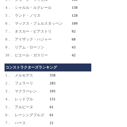
4．
シャルル・ルクレール
138
5．
ランド・ノリス
128
6．
マックス・フェルスタッペン
109
7．
オスカー・ピアストリ
92
8．
アイザック・ハジャー
68
9．
リアム・ローソン
43
10．
ピエール・ガスリー
42
コンストラクターズランキング
1．
メルセデス
358
2．
フェラーリ
285
3．
マクラーレン
195
4．
レッドブル
151
5．
アルピーヌ
61
6．
レーシングブルズ
61
7．
ハース
21