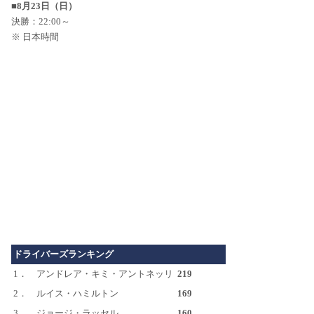
■8月23日（日）
決勝：22:00～
※ 日本時間
ドライバーズランキング
1．
アンドレア・キミ・アントネッリ
219
2．
ルイス・ハミルトン
169
3．
ジョージ・ラッセル
160