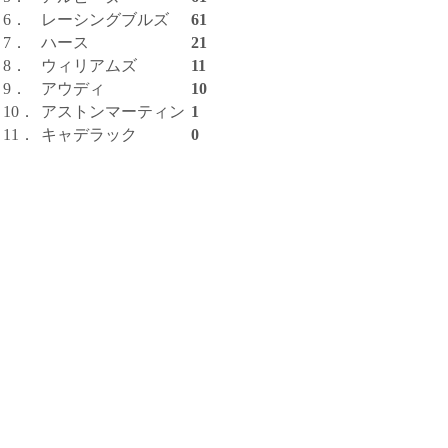
6．
レーシングブルズ
61
7．
ハース
21
8．
ウィリアムズ
11
9．
アウディ
10
10．
アストンマーティン
1
11．
キャデラック
0