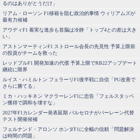
るのはありがとうだけ」
リアム・ローソン F1移籍を阻む政治的事情 ウィリアムズが
最有力候補
アウディF1 着実な進歩も首脳は冷静「トップ4との差は大き
い」
アストンマーティンF1 ストロール会長の先見性 予算上限前
の投資がチームを救った
レッドブルF1 開発加速の代償 予算上限でRB22アップデート
継続に限界
ルイス・ハミルトン フェラーリF1後半戦に自信「PU改善で
さらに勝てる」
ミカ・ハッキネン マクラーレンF1に忠告「フェルスタッペ
ン獲得で調和を壊すな」
2027年F1カレンダー発表延期 バルセロナがバーレーン代替
テスト開催候補
フェルナンド・アロンソ ホンダF1に全幅の信頼「問題解決
は時間の問題」