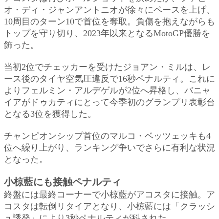
オ・ディ・ジャンアントニオが徐々にペースを上げ、
10周目のターン10で首位を奪取。負傷を抱えながらも
トップを守り切り、2023年以来となるMotoGP優勝を
飾った。
当初2位でチェッカーを受けたジョアン・ミルは、レ
ース後のタイヤ空気圧違反で16秒ペナルティ。これに
よりフェルミン・アルデゲルが2位へ昇格し、バニャ
イアがドゥカティにとって今季初のグランプリ表彰台
となる3位を獲得した。
チャンピオンシップ首位のマルコ・ベッツェッキも4
位へ繰り上がり、ランキング争いでさらに有利な状況
となった。
小椋藍にも接触ペナルティ
終盤には最終コーナーで小椋藍がアコスタに接触。ア
コスタは転倒リタイアとなり、小椋藍には「クラッシ
ュ誘発」により3秒ペナルティが科された。