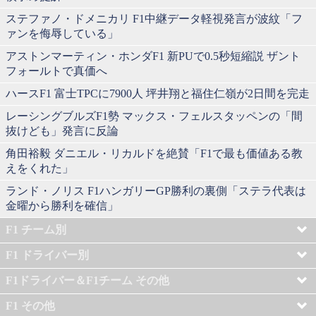
ステファノ・ドメニカリ F1中継データ軽視発言が波紋「フ
ァンを侮辱している」
アストンマーティン・ホンダF1 新PUで0.5秒短縮説 ザント
フォールトで真価へ
ハースF1 富士TPCに7900人 坪井翔と福住仁嶺が2日間を完走
レーシングブルズF1勢 マックス・フェルスタッペンの「間
抜けども」発言に反論
角田裕毅 ダニエル・リカルドを絶賛「F1で最も価値ある教
えをくれた」
ランド・ノリス F1ハンガリーGP勝利の裏側「ステラ代表は
金曜から勝利を確信」
F1 チーム別
F1 ドライバー別
F1ドライバー＆F1チーム その他
F1 その他