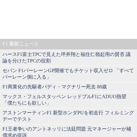
F1 最新ニュース
ハースF1富士TPCで見えた坪井翔と福住仁嶺起用の賛否 議
論を分けたTPCの役割
セパン F1バーレーンGP開催でもチケット収入ゼロ 「すべて
バーレーン側に入る」
F1商業化の先駆者パディ・マクナリー死去 88歳
マックス・フェルスタッペン レッドブルF1にADUO熱望
「僕たちにも欲しい」
アストンマーティンF1 新型ホンダPUを初走行 フィルミング
デーでテスト
F1王者争いのアントネッリに法廷問題 元マネージャーが補
償求め提訴