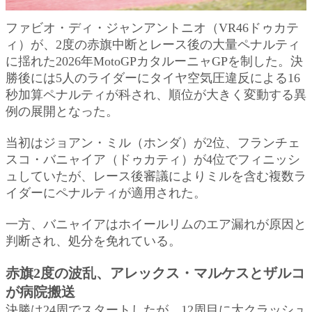
ファビオ・ディ・ジャンアントニオ（VR46ドゥカテ
ィ）が、2度の赤旗中断とレース後の大量ペナルティ
に揺れた2026年MotoGPカタルーニャGPを制した。決
勝後には5人のライダーにタイヤ空気圧違反による16
秒加算ペナルティが科され、順位が大きく変動する異
例の展開となった。
当初はジョアン・ミル（ホンダ）が2位、フランチェ
スコ・バニャイア（ドゥカティ）が4位でフィニッシ
ュしていたが、レース後審議によりミルを含む複数ラ
イダーにペナルティが適用された。
一方、バニャイアはホイールリムのエア漏れが原因と
判断され、処分を免れている。
赤旗2度の波乱、アレックス・マルケスとザルコ
が病院搬送
決勝は24周でスタートしたが、12周目に大クラッシュ