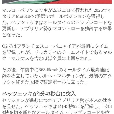
マルコ・ベッツェッキがムジェロで行われた2026年イ
タリアMotoGPの予選でポールポジションを獲得し
た。ベッツェッキはオールタイムのラップレコードを
更新し、アプリリア勢がフロントローを独占する結果
となった。
Q2ではフランチェスコ・バニャイアが最初にタイム
を記録したが、ドゥカティのチームメイトであるマル
ク・マルケスを含むほぼ全員に上回られた。
その後、午前中に368.6km/hのオールタイム最高速記
録を樹立していたホルヘ・マルティンが、最初のアタ
ックを終えた段階で暫定ポールに立った。
ベッツェッキが1分43秒台に突入
セッションが進むにつれてアプリリア勢が本来の速さ
を見せた。ベッツェッキは1分43秒921を記録し、1分4
4秒を切る新たなオールタイム・ラップレコードを樹