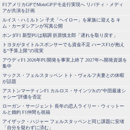
F1アメリカGPでMotoGPデモ走行実現へ リバティ・メディ
アが共演を計画
ルイス・ハミルトン 子犬「ヘイロー」を家族に迎える キ
ム・カーダシアンが写真公開
ホンダF1 新型PUは順調 折原慎太郎「遅れを取り戻す」
トヨタがタイトルスポンサーでも資金不足 ハースF1が抱え
る“予算上限”の現実
アウディF1 2026年PU開発を事実上終了 2027年へ開発資源を
集中
マックス・フェルスタッペン トト・ヴォルフ夫妻との休暇
が話題
アストンマーティンF1 カルロス・サインツJr.の“中団最速シ
ャシー”評価を否定
ローガン・サージェント 長年の恋人ライリー・ウィットー
ルと婚約 F1仲間も祝福
アイザック・ハジャー フェルスタッペンと同じ課題に安堵
「自分を疑わずに済む」