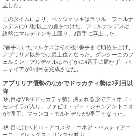
立した。
このタイムにより、ベッツェッキはラウル・フェルナ
ンデスに0.2秒以上の差をつけた。フェルナンデスは
終盤にマルティンを上回り、2番手に浮上した。
7番手にいたマルケスはその後4番手まで順位を上げ、
アプリリア以外では最上位となった。グレシーニのフ
ェルミン・アルデゲルはわずかに4番手に届かず、バ
ニャイアが2列目を完成させた。
アプリリア優勢のなかでドゥカティ勢は2列目以
降
3列目はVR46ドゥカティ勢に挟まれる形でディオゴ・
モレイラが入り、ファビオ・ディ・ジャンアントニオ
が7番手、フランコ・モルビデリが9番手となった。
4列目にはペドロ・アコスタ、エネア・バスティアニ
ーニ、アレックス・リンスが並ぶ。