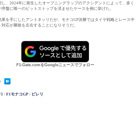
明し、2024年に発生したオープニングラップのアクシデントによって、多く
が序盤に唯一のピットストップを済ませたケースを例に挙げた。
結果を手にしたアントネッリだが、モナコGP決勝ではタイヤ戦略とレース中
ト対応が勝敗を左右することになりそうだ。
F1-Gate.comをGoogleニュースでフォロー
F1
/
F1モナコGP
/
ピレリ