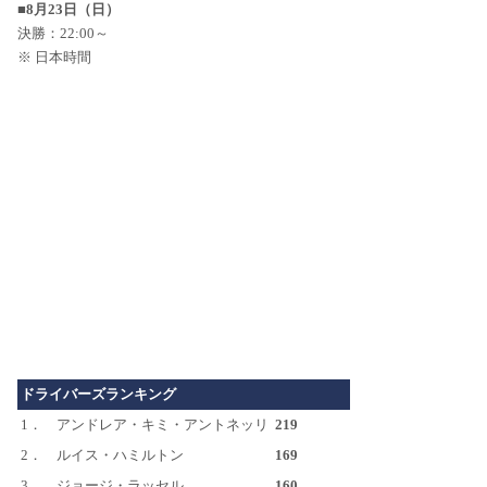
■8月23日（日）
決勝：22:00～
※ 日本時間
ドライバーズランキング
1．
アンドレア・キミ・アントネッリ
219
2．
ルイス・ハミルトン
169
3．
ジョージ・ラッセル
160