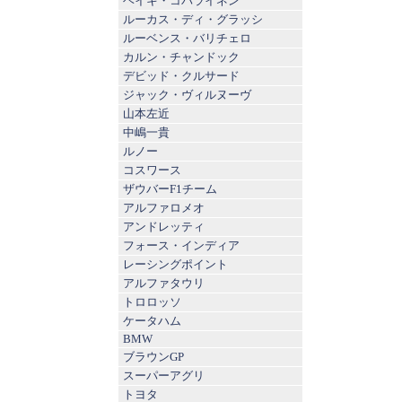
ヘイキ・コバライネン
ルーカス・ディ・グラッシ
ルーベンス・バリチェロ
カルン・チャンドック
デビッド・クルサード
ジャック・ヴィルヌーヴ
山本左近
中嶋一貴
ルノー
コスワース
ザウバーF1チーム
アルファロメオ
アンドレッティ
フォース・インディア
レーシングポイント
アルファタウリ
トロロッソ
ケータハム
BMW
ブラウンGP
スーパーアグリ
トヨタ