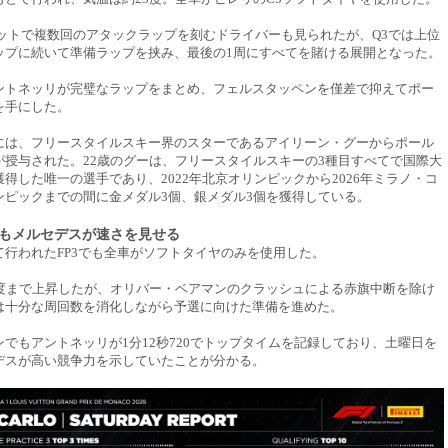
セットで複数回のアタックラップを刻むドライバーも見られたが、Q3では上位
ップに続いて準備ラップを挟み、最後の1周にすべてを賭ける展開となった。
ントネッリが完璧なラップをまとめ、フェルスタッペンを僅差で抑えてポー
を手にした。
には、フリースタイルスキー界のスターであるアイリーン・グーからポール
が授与された。22歳のグーは、フリースタイルスキーの3種目すべてで国際大
得した唯一の選手であり、2022年北京オリンピックから2026年ミラノ・コ
ンピックまでの間に金メダル3個、銀メダル3個を獲得している。
もメルセデスが速さを見せる
て行われたFP3でも全車がソフトタイヤのみを使用した。
8度まで上昇したが、オリバー・ベアマンのクラッシュによる赤旗中断を除け
は十分な周回数を消化しながら予選に向けた準備を進めた。
でもアントネッリが1分12秒720でトップタイムを記録しており、土曜日を
デスが高い競争力を示していたことが分かる。