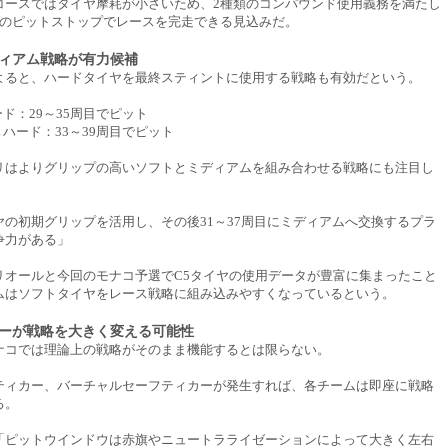
コースではタイヤ摩耗が小さいため、2種類のコンパウンド使用義務を満たし
回のピットストップでレースを完走できる見込みだ。
ィアム戦略が有力候補
よると、ハードタイヤを最終スティントに使用する戦略も有効だという。
ード：29～35周目でピット
→ハード：33～39周目でピット
リはよりグリップの高いソフトとミディアムを組み合わせる戦略にも注目し
ヤの初期グリップを活用し、その後31～37周目にミディアムへ交換するプラ
争力がある」
リオールと今回のモナコ予選でC5タイヤの使用データが豊富に集まったこと
ムはソフトタイヤをレース戦略に組み込みやすくなっているという。
ーが戦略を大きく変える可能性
ナコでは理論上の戦略がそのまま機能するとは限らない。
ティカー、バーチャルセーフティカーが発生すれば、各チームは即座に戦略
る。
「ピットウインドウは赤旗やニュートラライゼーションによって大きく左右