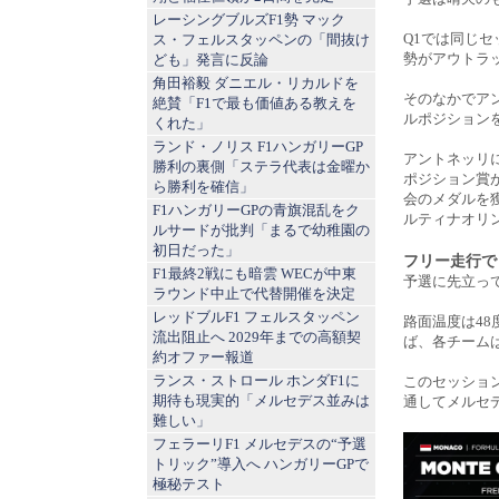
レーシングブルズF1勢 マック
Q1では同じ
ス・フェルスタッペンの「間抜け
勢がアウトラ
ども」発言に反論
角田裕毅 ダニエル・リカルドを
そのなかでア
絶賛「F1で最も価値ある教えを
ルポジション
くれた」
ランド・ノリス F1ハンガリーGP
アントネッリ
勝利の裏側「ステラ代表は金曜か
ポジション賞
ら勝利を確信」
会のメダルを獲
F1ハンガリーGPの青旗混乱をク
ルティナオリ
ルサードが批判「まるで幼稚園の
初日だった」
フリー走行で
F1最終2戦にも暗雲 WECが中東
予選に先立っ
ラウンド中止で代替開催を決定
レッドブルF1 フェルスタッペン
路面温度は4
流出阻止へ 2029年までの高額契
ば、各チーム
約オファー報道
ランス・ストロール ホンダF1に
このセッション
期待も現実的「メルセデス並みは
通してメルセ
難しい」
フェラーリF1 メルセデスの“予選
トリック”導入へ ハンガリーGPで
極秘テスト