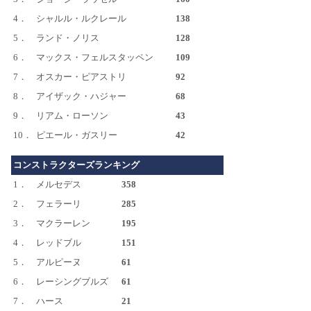
4．
シャルル・ルクレール
138
5．
ランド・ノリス
128
6．
マックス・フェルスタッペン
109
7．
オスカー・ピアストリ
92
8．
アイザック・ハジャー
68
9．
リアム・ローソン
43
10．
ピエール・ガスリー
42
コンストラクターズランキング
1．
メルセデス
358
2．
フェラーリ
285
3．
マクラーレン
195
4．
レッドブル
151
5．
アルピーヌ
61
6．
レーシングブルズ
61
7．
ハース
21