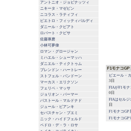
アントニオ・ジョビナッツィ
ニキータ・マゼピン
ニコラス・ラティフィ
ピエトロ・フィッティパルディ
ダニール・クビアト
ロバート・クビサ
佐藤琢磨
小林可夢偉
ロマン・グロージャン
ミハエル・シューマッハ
ダニエル・ティクトゥム
F1モナコGP
ブレンドン・ハートレー
ピエール・ガ
ストフェル・バンドーン
3日
マーカス・エリクソン
FIAがF1
フェリペ・マッサ
0日
ジョリオン・パーマー
FIAはセル
パストール・マルドナド
日
ジュール・ビアンキ
F1モナコG
セバスチャン・ブエミ
F1モナコG
ニック・ハイドフェルド
ペドロ・デ・ラ・ロサ