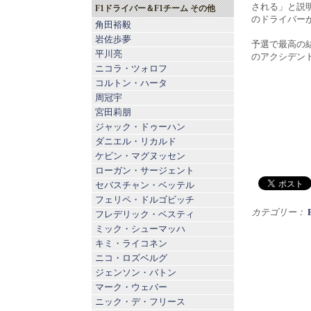
される」と説
F1ドライバー＆F1チーム その他
のドライバー
角田裕毅
岩佐歩夢
予選で最高の
平川亮
のアクシデン
ニコラ・ツォロフ
コルトン・ハータ
周冠宇
宮田莉朋
ジャック・ドゥーハン
ダニエル・リカルド
ケビン・マグヌッセン
ローガン・サージェント
セバスチャン・ベッテル
フェリペ・ドルゴビッチ
カテゴリー：
フレデリック・ベスティ
ミック・シューマッハ
キミ・ライコネン
ニコ・ロズベルグ
ジェンソン・バトン
マーク・ウェバー
ニック・デ・フリース