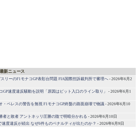
 最新ニュース
スリーのF1モナコGP表彰台問題 FIA国際控訴裁判所で審理へ
- 2026年6月2
モナコGP速度違反騒動を説明「原因はピット入口のライン取り」
- 2026年6月1
ジオ・ペレスの警告を無視 F1モナコGP終盤の路面崩壊で物議
- 2026年6月10
P 勝者と敗者 アントネッリ圧勝の陰で明暗分かれる
- 2026年6月10日
Pで速度違反が続出 なぜ6件ものペナルティが出たのか？
- 2026年6月9日