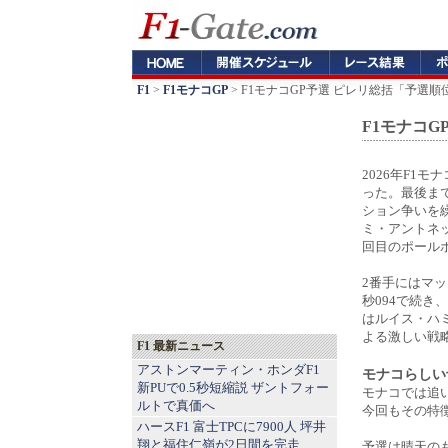
F1
>
F1モナコGP
> F1モナコGP予選 ピレリ総括「予選
F1モナコ
2026年F1
った。最後ま
ション争いを
ミ・アントネッ
回目のポール
2番手にはマッ
秒094で続き
はルイス・ハ
よる激しい戦
F1 最新ニュース
アストンマーティン・ホンダF1
モナコらしい
新PUで0.5秒短縮説 ザントフォー
モナコでは追
ルトで真価へ
今回もその特
ハースF1 富士TPCに7900人 坪井
翔と福住仁嶺が2日間を完走
予選は晴天の