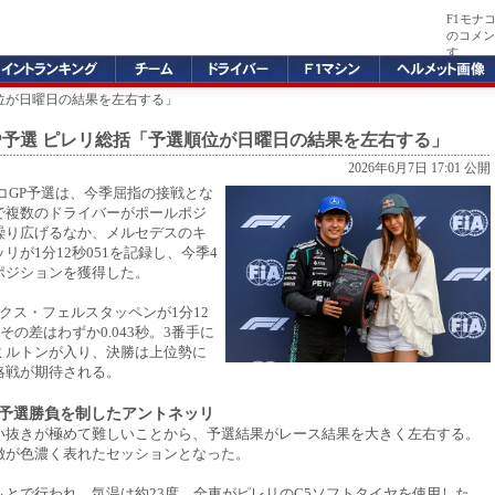
F1モナ
のコメン
す。
順位が日曜日の結果を左右する」
GP予選 ピレリ総括「予選順位が日曜日の結果を左右する」
2026年6月7日 17:01 公開
モナコGP予選は、今季屈指の接戦とな
で複数のドライバーがポールポジ
繰り広げるなか、メルセデスのキ
リが1分12秒051を記録し、今季4
ポジションを獲得した。
クス・フェルスタッペンが1分12
、その差はわずか0.043秒。3番手に
ミルトンが入り、決勝は上位勢に
略戦が期待される。
予選勝負を制したアントネッリ
い抜きが極めて難しいことから、予選結果がレース結果を大きく左右する。
徴が色濃く表れたセッションとなった。
もとで行われ、気温は約23度。全車がピレリのC5ソフトタイヤを使用した。