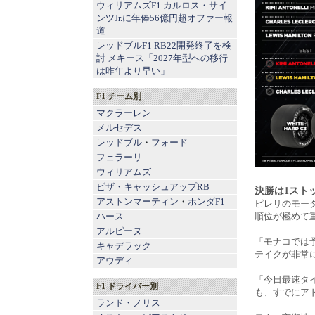
ウィリアムズF1 カルロス・サイ
ンツJr.に年俸56億円超オファー報
道
レッドブルF1 RB22開発終了を検
討 メキース「2027年型への移行
は昨年より早い」
F1 チーム別
マクラーレン
メルセデス
レッドブル
・
フォード
フェラーリ
ウィリアムズ
ビザ・キャッシュアップRB
決勝は1スト
アストンマーティン
・
ホンダF1
ピレリのモー
ハース
順位が極めて
アルピーヌ
「モナコでは
キャデラック
テイクが非常
アウディ
「今日最速タ
F1 ドライバー別
も、すでにア
ランド・ノリス