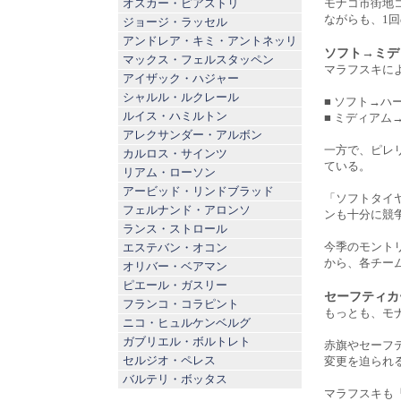
オスカー・ピアストリ
モナコ市街地
ながらも、1
ジョージ・ラッセル
アンドレア・キミ・アントネッリ
ソフト→ミデ
マックス・フェルスタッペン
マラフスキに
アイザック・ハジャー
シャルル・ルクレール
■ ソフト→ハ
ルイス・ハミルトン
■ ミディアム
アレクサンダー・アルボン
一方で、ピレ
カルロス・サインツ
ている。
リアム・ローソン
アービッド・リンドブラッド
「ソフトタイ
フェルナンド・アロンソ
ンも十分に競
ランス・ストロール
今季のモント
エステバン・オコン
から、各チー
オリバー・ベアマン
ピエール・ガスリー
セーフティカ
フランコ・コラピント
もっとも、モ
ニコ・ヒュルケンベルグ
ガブリエル・ボルトレト
赤旗やセーフ
セルジオ・ペレス
変更を迫られ
バルテリ・ボッタス
マラフスキも