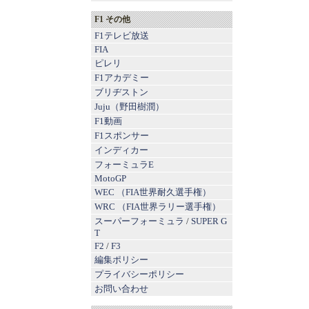
F1 その他
F1テレビ放送
FIA
ピレリ
F1アカデミー
ブリヂストン
Juju（野田樹潤）
F1動画
F1スポンサー
インディカー
フォーミュラE
MotoGP
WEC （FIA世界耐久選手権）
WRC （FIA世界ラリー選手権）
スーパーフォーミュラ
/
SUPER G
T
F2
/
F3
編集ポリシー
プライバシーポリシー
お問い合わせ