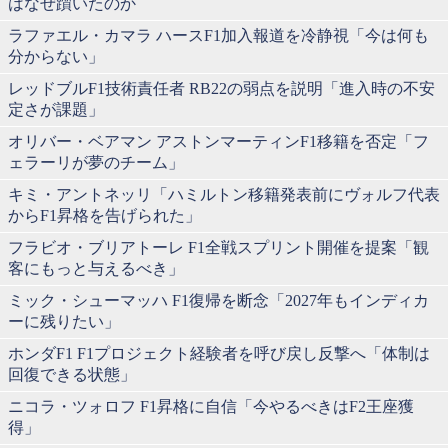
はなぜ躓いたのか
ラファエル・カマラ ハースF1加入報道を冷静視「今は何も
分からない」
レッドブルF1技術責任者 RB22の弱点を説明「進入時の不安
定さが課題」
オリバー・ベアマン アストンマーティンF1移籍を否定「フ
ェラーリが夢のチーム」
キミ・アントネッリ「ハミルトン移籍発表前にヴォルフ代表
からF1昇格を告げられた」
フラビオ・ブリアトーレ F1全戦スプリント開催を提案「観
客にもっと与えるべき」
ミック・シューマッハ F1復帰を断念「2027年もインディカ
ーに残りたい」
ホンダF1 F1プロジェクト経験者を呼び戻し反撃へ「体制は
回復できる状態」
ニコラ・ツォロフ F1昇格に自信「今やるべきはF2王座獲
得」