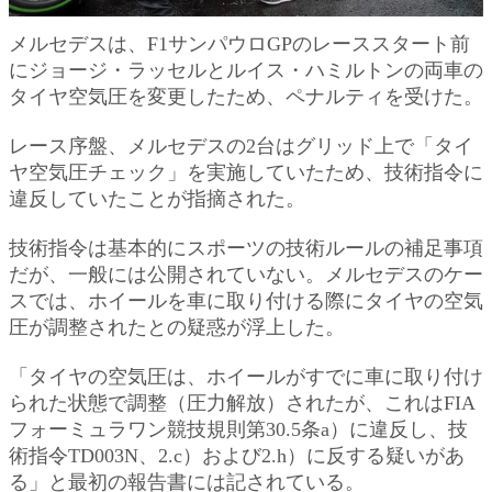
メルセデスは、F1サンパウロGPのレーススタート前
にジョージ・ラッセルとルイス・ハミルトンの両車の
タイヤ空気圧を変更したため、ペナルティを受けた。
レース序盤、メルセデスの2台はグリッド上で「タイ
ヤ空気圧チェック」を実施していたため、技術指令に
違反していたことが指摘された。
技術指令は基本的にスポーツの技術ルールの補足事項
だが、一般には公開されていない。メルセデスのケー
スでは、ホイールを車に取り付ける際にタイヤの空気
圧が調整されたとの疑惑が浮上した。
「タイヤの空気圧は、ホイールがすでに車に取り付け
られた状態で調整（圧力解放）されたが、これはFIA
フォーミュラワン競技規則第30.5条a）に違反し、技
術指令TD003N、2.c）および2.h）に反する疑いがあ
る」と最初の報告書には記されている。