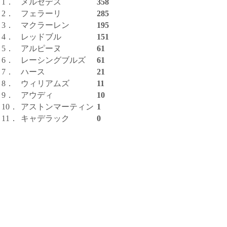
1．
メルセデス
358
2．
フェラーリ
285
3．
マクラーレン
195
4．
レッドブル
151
5．
アルピーヌ
61
6．
レーシングブルズ
61
7．
ハース
21
8．
ウィリアムズ
11
9．
アウディ
10
10．
アストンマーティン
1
11．
キャデラック
0