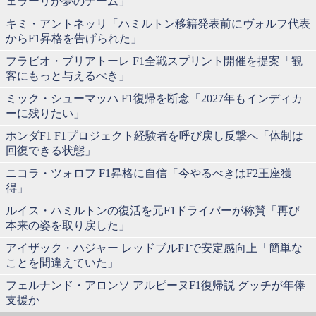
ェラーリが夢のチーム」
キミ・アントネッリ「ハミルトン移籍発表前にヴォルフ代表
からF1昇格を告げられた」
フラビオ・ブリアトーレ F1全戦スプリント開催を提案「観
客にもっと与えるべき」
ミック・シューマッハ F1復帰を断念「2027年もインディカ
ーに残りたい」
ホンダF1 F1プロジェクト経験者を呼び戻し反撃へ「体制は
回復できる状態」
ニコラ・ツォロフ F1昇格に自信「今やるべきはF2王座獲
得」
ルイス・ハミルトンの復活を元F1ドライバーが称賛「再び
本来の姿を取り戻した」
アイザック・ハジャー レッドブルF1で安定感向上「簡単な
ことを間違えていた」
フェルナンド・アロンソ アルピーヌF1復帰説 グッチが年俸
支援か