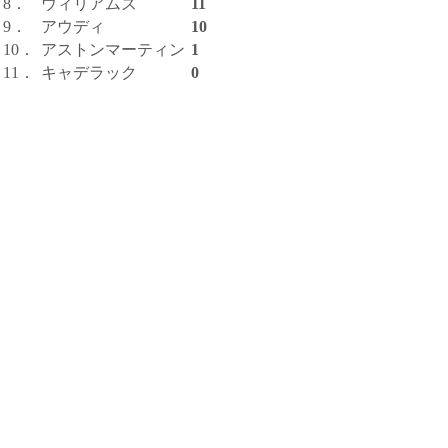
8．
ウィリアムズ
11
9．
アウディ
10
10．
アストンマーティン
1
11．
キャデラック
0