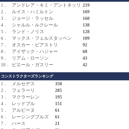
1．
アンドレア・キミ・アントネッリ
219
2．
ルイス・ハミルトン
169
3．
ジョージ・ラッセル
160
4．
シャルル・ルクレール
138
5．
ランド・ノリス
128
6．
マックス・フェルスタッペン
109
7．
オスカー・ピアストリ
92
8．
アイザック・ハジャー
68
9．
リアム・ローソン
43
10．
ピエール・ガスリー
42
コンストラクターズランキング
1．
メルセデス
358
2．
フェラーリ
285
3．
マクラーレン
195
4．
レッドブル
151
5．
アルピーヌ
61
6．
レーシングブルズ
61
7．
ハース
21