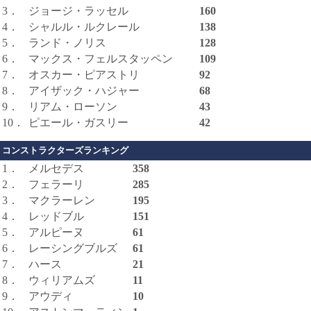
3．
ジョージ・ラッセル
160
4．
シャルル・ルクレール
138
5．
ランド・ノリス
128
6．
マックス・フェルスタッペン
109
7．
オスカー・ピアストリ
92
8．
アイザック・ハジャー
68
9．
リアム・ローソン
43
10．
ピエール・ガスリー
42
コンストラクターズランキング
1．
メルセデス
358
2．
フェラーリ
285
3．
マクラーレン
195
4．
レッドブル
151
5．
アルピーヌ
61
6．
レーシングブルズ
61
7．
ハース
21
8．
ウィリアムズ
11
9．
アウディ
10