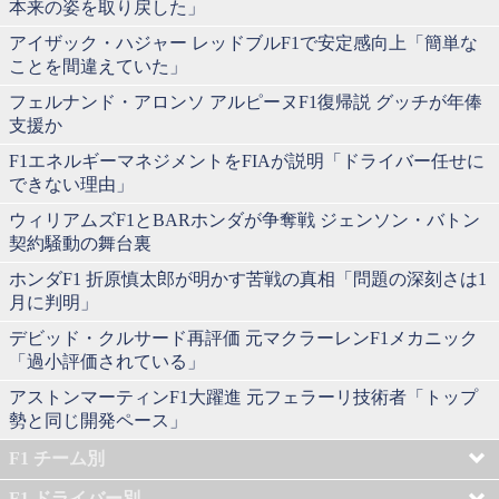
本来の姿を取り戻した」
アイザック・ハジャー レッドブルF1で安定感向上「簡単な
ことを間違えていた」
フェルナンド・アロンソ アルピーヌF1復帰説 グッチが年俸
支援か
F1エネルギーマネジメントをFIAが説明「ドライバー任せに
できない理由」
ウィリアムズF1とBARホンダが争奪戦 ジェンソン・バトン
契約騒動の舞台裏
ホンダF1 折原慎太郎が明かす苦戦の真相「問題の深刻さは1
月に判明」
デビッド・クルサード再評価 元マクラーレンF1メカニック
「過小評価されている」
アストンマーティンF1大躍進 元フェラーリ技術者「トップ
勢と同じ開発ペース」
F1 チーム別
F1 ドライバー別