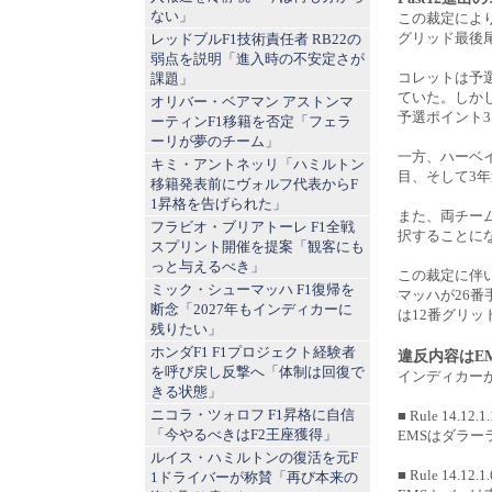
ない」
この裁定によ
グリッド最後
レッドブルF1技術責任者 RB22の
弱点を説明「進入時の不安定さが
コレットは予選
課題」
ていた。しか
オリバー・ベアマン アストンマ
予選ポイント
ーティンF1移籍を否定「フェラ
ーリが夢のチーム」
一方、ハーベイ
キミ・アントネッリ「ハミルトン
目、そして3
移籍発表前にヴォルフ代表からF
1昇格を告げられた」
また、両チー
フラビオ・ブリアトーレ F1全戦
択することに
スプリント開催を提案「観客にも
っと与えるべき」
この裁定に伴
ミック・シューマッハ F1復帰を
マッハが26
断念「2027年もインディカーに
は12番グリ
残りたい」
ホンダF1 F1プロジェクト経験者
違反内容はE
を呼び戻し反撃へ「体制は回復で
インディカー
きる状態」
ニコラ・ツォロフ F1昇格に自信
■ Rule 14.12.1.
「今やるべきはF2王座獲得」
EMSはダラ
ルイス・ハミルトンの復活を元F
■ Rule 14.12.1.
1ドライバーが称賛「再び本来の