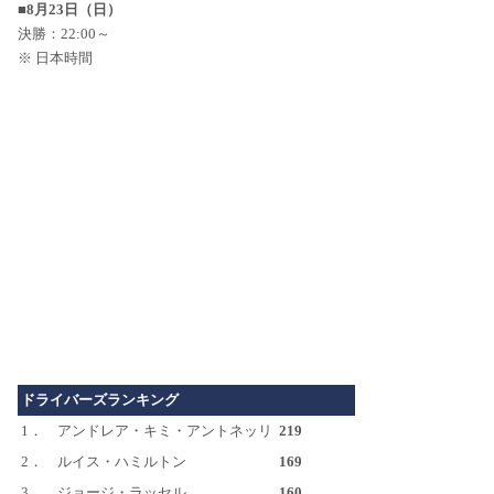
■8月23日（日）
決勝：22:00～
※ 日本時間
ドライバーズランキング
1．
アンドレア・キミ・アントネッリ
219
2．
ルイス・ハミルトン
169
3．
ジョージ・ラッセル
160