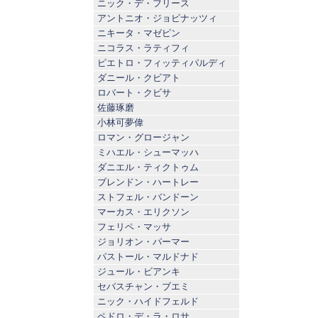
ニック・デ・フリース
アントニオ・ジョビナッツィ
ニキータ・マゼピン
ニコラス・ラティフィ
ピエトロ・フィッティパルディ
ダニール・クビアト
ロバート・クビサ
佐藤琢磨
小林可夢偉
ロマン・グロージャン
ミハエル・シューマッハ
ダニエル・ティクトゥム
ブレンドン・ハートレー
ストフェル・バンドーン
マーカス・エリクソン
フェリペ・マッサ
ジョリオン・パーマー
パストール・マルドナド
ジュール・ビアンキ
セバスチャン・ブエミ
ニック・ハイドフェルド
ペドロ・デ・ラ・ロサ