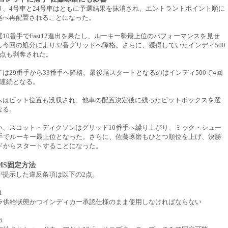
り、4号車と24号車はともに予選結果を抹消され、エントラントポイント順に
尾へ再配置されることになった。
10番手でFast12進出を果たし、ルーキー勢最上位のパフォーマンスを見せ
し今回の処分により32番グリッドへ降格。さらに、獲得していたインディ500
3点も剥奪された。
は29番手から33番手へ降格。最後尾スタートとなるのはインディ500で4回
年連続となる。
ムはピット位置も没収され、他車の配置決定後に残ったピットボックスを選
なる。
い、スコット・ディクソンはグリッド10番手へ繰り上がり、ミック・シュー
番手でルーキー最上位となった。さらに、佐藤琢磨もひとつ順位を上げ、決勝
ッドからスタートすることになった。
MS固定方法
が提示した違反条項は以下の2点。
1
ーラ供給状態かつインディカー承認仕様のまま使用しなければならない
6