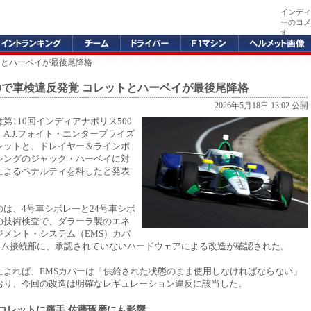
インディ
ーのコメ
す。
ットとハーベイが最後尾降格
00で車検違反発覚 コレットとハーベイが最後尾降格
2026年5月18日 13:02 公開
第110回インディアナポリス500
A.J.フォイト・エンタープライズ
レットと、ドレイヤー＆ラインボ
シングのジャック・ハーベイに対
によるペナルティを科したと発表
は、4号車シボレーと24号車シボ
の技術検査で、ダラーラ製のエネ
ジメント・システム（EMS）カバ
ーム接続部に、承認されていないハードウェアによる改造が確認された。
によれば、EMSカバーは「供給された状態のまま使用しなければならない」
おり、今回の改造は明確なレギュレーション違反に該当した。
出のコレットに痛手 佐藤琢磨にも影響