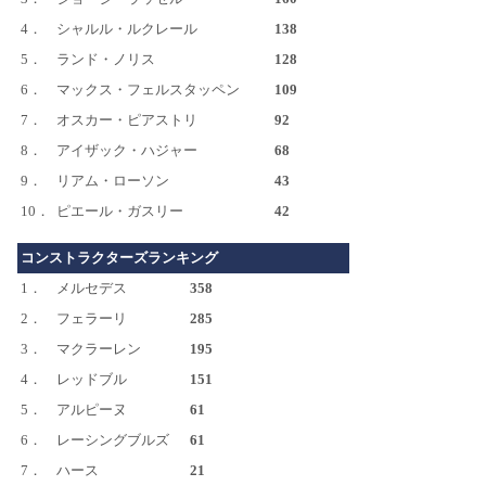
4．
シャルル・ルクレール
138
5．
ランド・ノリス
128
6．
マックス・フェルスタッペン
109
7．
オスカー・ピアストリ
92
8．
アイザック・ハジャー
68
9．
リアム・ローソン
43
10．
ピエール・ガスリー
42
コンストラクターズランキング
1．
メルセデス
358
2．
フェラーリ
285
3．
マクラーレン
195
4．
レッドブル
151
5．
アルピーヌ
61
6．
レーシングブルズ
61
7．
ハース
21