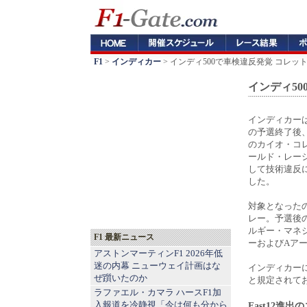
F1
>
インディカー
> インディ500で車検違反発覚 コレ
インディ5
インディカーは
の予選終了後、
のカイオ・コ
ールド・レー
して技術違反
した。
対象となったの
レー。予選後
ルギー・マネ
F1 最新ニュース
ーおよびAア
アストンマーティンF1 2026年低
迷の内幕 ニューウェイ計画はな
インディカー
ぜ躓いたのか
と規定されて
ラファエル・カマラ ハースF1加
入報道を冷静視「今は何も分から
Fast12進