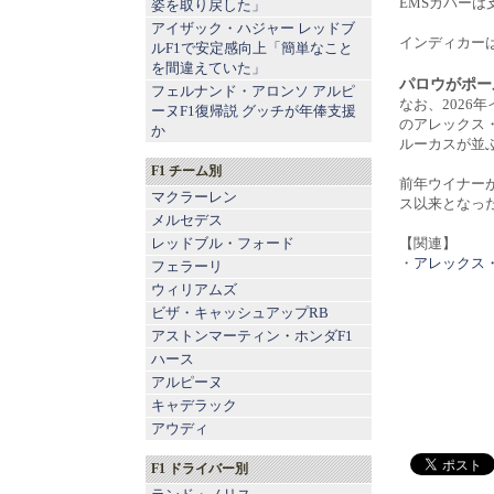
EMSカバー
姿を取り戻した」
アイザック・ハジャー レッドブ
インディカー
ルF1で安定感向上「簡単なこと
を間違えていた」
パロウがポー
フェルナンド・アロンソ アルピ
なお、2026
ーヌF1復帰説 グッチが年俸支援
のアレックス
か
ルーカスが並
F1 チーム別
前年ウイナー
マクラーレン
ス以来となっ
メルセデス
レッドブル
・
フォード
【関連】
・
アレックス・
フェラーリ
ウィリアムズ
ビザ・キャッシュアップRB
アストンマーティン
・
ホンダF1
ハース
アルピーヌ
キャデラック
アウディ
F1 ドライバー別