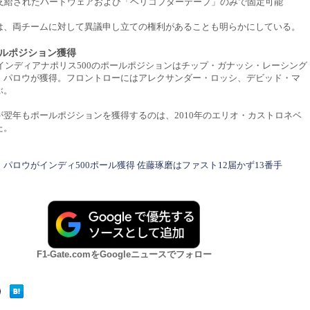
は支給されたハードウェアおよび「ヘリコプターテープ」のみで固定可能
は、両チームに対して異議申し立ての権利があることも明らかにしている。
ルポジション獲得
年インディアナポリス500のポールポジションはチップ・ガナッシ・レーシング
・パロウが獲得。フロントローにはアレクサンダー・ロッシ、デビッド・マ
ぶ。
が翌年もポールポジションを獲得するのは、2010年のエリオ・カストロネベ
た。
パロウがインディ500ポール獲得 佐藤琢磨はファスト12届かず13番手
F1-Gate.comをGoogleニュースでフォロー