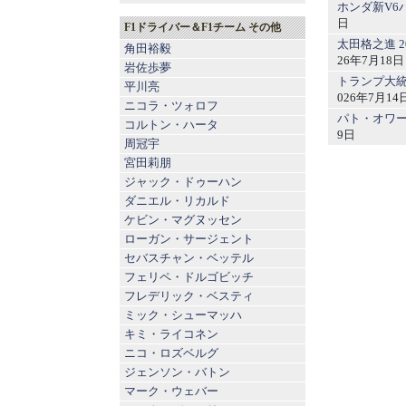
ホンダ新V6
日
F1ドライバー＆F1チーム その他
太田格之進 
角田裕毅
26年7月18日
岩佐歩夢
トランプ大統
平川亮
026年7月14
ニコラ・ツォロフ
パト・オワー
コルトン・ハータ
9日
周冠宇
宮田莉朋
ジャック・ドゥーハン
ダニエル・リカルド
ケビン・マグヌッセン
ローガン・サージェント
セバスチャン・ベッテル
フェリペ・ドルゴビッチ
フレデリック・ベスティ
ミック・シューマッハ
キミ・ライコネン
ニコ・ロズベルグ
ジェンソン・バトン
マーク・ウェバー