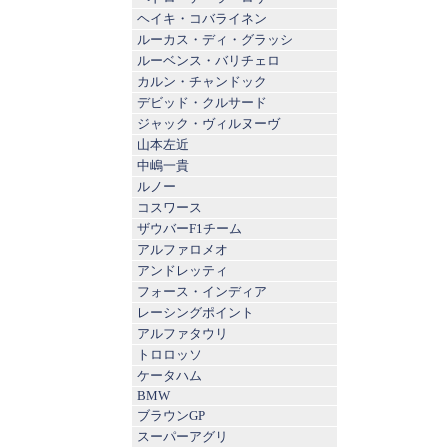
ヘイキ・コバライネン
ルーカス・ディ・グラッシ
ルーベンス・バリチェロ
カルン・チャンドック
デビッド・クルサード
ジャック・ヴィルヌーヴ
山本左近
中嶋一貴
ルノー
コスワース
ザウバーF1チーム
アルファロメオ
アンドレッティ
フォース・インディア
レーシングポイント
アルファタウリ
トロロッソ
ケータハム
BMW
ブラウンGP
スーパーアグリ