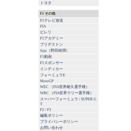
トヨタ
F1 その他
F1テレビ放送
FIA
ピレリ
F1アカデミー
ブリヂストン
Juju（野田樹潤）
F1動画
F1スポンサー
インディカー
フォーミュラE
MotoGP
WEC （FIA世界耐久選手権）
WRC （FIA世界ラリー選手権）
スーパーフォーミュラ
/
SUPER G
T
F2
/
F3
編集ポリシー
プライバシーポリシー
お問い合わせ