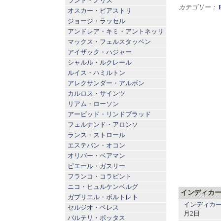
ランド・ノリス
カテゴリー：
オスカー・ピアストリ
ジョージ・ラッセル
アンドレア・キミ・アントネッリ
マックス・フェルスタッペン
アイザック・ハジャー
シャルル・ルクレール
ルイス・ハミルトン
アレクサンダー・アルボン
カルロス・サインツ
リアム・ローソン
アービッド・リンドブラッド
フェルナンド・アロンソ
ランス・ストロール
エステバン・オコン
オリバー・ベアマン
ピエール・ガスリー
フランコ・コラピント
ニコ・ヒュルケンベルグ
インディカー
ガブリエル・ボルトレト
インディカー
セルジオ・ペレス
月2日
バルテリ・ボッタス