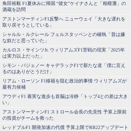
角田裕毅 F1夏休みに帰国 “彼女”ケイナさんと「相模灘」の
酒蔵を訪問
アストンマーティンF1反撃へ ニューウェイ「大きな遅れを
取り戻そうとしている」
シャルル・ルクレール フェルスタッペンとの確執「昔は嫌
な奴だと思っていた」
カルロス・サインツJr. ウィリアムズF1苦戦の現実「2025年
は実力以上だった」
シモン・パジェノー キャデラックF1で新たな道「僕に言え
るのはありがとうだけ」
リアム・ローソン F1移籍を阻む政治的事情 ウィリアムズが
最有力候補
アウディF1 着実な進歩も首脳は冷静「トップ4との差は大き
い」
アストンマーティンF1 ストロール会長の先見性 予算上限前
の投資がチームを救った
レッドブルF1 開発加速の代償 予算上限でRB22アップデート