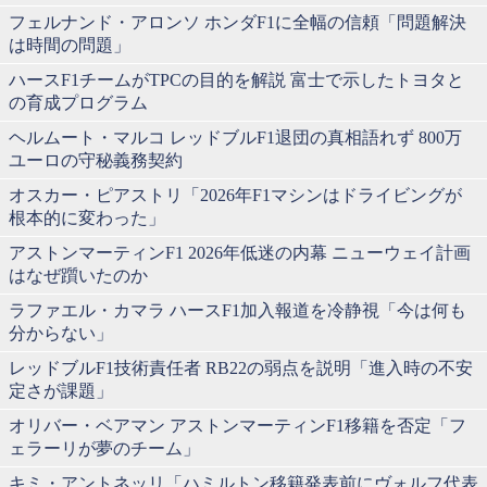
フェルナンド・アロンソ ホンダF1に全幅の信頼「問題解決
は時間の問題」
ハースF1チームがTPCの目的を解説 富士で示したトヨタと
の育成プログラム
ヘルムート・マルコ レッドブルF1退団の真相語れず 800万
ユーロの守秘義務契約
オスカー・ピアストリ「2026年F1マシンはドライビングが
根本的に変わった」
アストンマーティンF1 2026年低迷の内幕 ニューウェイ計画
はなぜ躓いたのか
ラファエル・カマラ ハースF1加入報道を冷静視「今は何も
分からない」
レッドブルF1技術責任者 RB22の弱点を説明「進入時の不安
定さが課題」
オリバー・ベアマン アストンマーティンF1移籍を否定「フ
ェラーリが夢のチーム」
キミ・アントネッリ「ハミルトン移籍発表前にヴォルフ代表