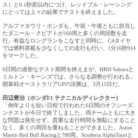
ス）と0.1秒差以内につけ、レッドブル・レーシング
にとっては上々の結果でテストを終えました。
アルファタウリ・ホンダも、午前・午後ともに担当し
たダニール・クビアトが160周と多くの周回数を走
行。有益なロングランをこなすと同時に、C4タイヤ
では燃料搭載を少なくしての走行も行い、1分16秒914
をマークした。
6日間の過密なテスト期間を終えまが、HRD Sakuraと
ミルトン・キーンズでは、さらなる調整が行われる。
開幕戦オーストラリアGPの決勝は、3月15日だ。
田辺豊治（ホンダF1 テクニカルディレクター）
「例年よりも短い日程で行われた6日間のオフシーズ
ンテストが今日で終了しました。両チームともに大き
な問題は発生せず、貴重な走行時間を無駄にすること
なく、多くの周回を重ねることができました。Aston
Martin Red Bull Racingと780周、Scuderia AlphaTauriと