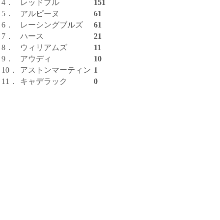
4．
レッドブル
151
5．
アルピーヌ
61
6．
レーシングブルズ
61
7．
ハース
21
8．
ウィリアムズ
11
9．
アウディ
10
10．
アストンマーティン
1
11．
キャデラック
0