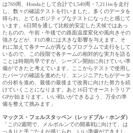
は769周、Hondaとして合計で1,549周・7,211㎞を走行
し、数々の確認テストを行いました。多くのデータを
得られ、とてもポジティブなテストになったと感じて
います。6日間を通して比較的安定した天候ではあっ
たものの、午前・午後での路面温度変化や風向きその
強さなどが、F1の車には大きな影響を与えます。そ
れに加えて各チームが異なるプログラムで走行をして
いるので、この段階で各チームの相対的な実力を語る
ことは時期尚早ですが、シーズン開始に向けていい準
備ができたと考えています。ここからテストで使用し
たパーツの確認を進めたり、エンジニアたちがデータ
の分析を進め、最後の最後まで改善に向けた努力を続
けていくことになります。あと16日でオーストラリア
GPが始まります。いい戦いができるよう、万全の準
備を整えて挑みます」
マックス・フェルスタッペン（レッドブル・ホンダ）
「この2週間で、メルボルンでの開幕戦に向けて、は
っきりと手ごたえが感じられ、いい準備ができまし