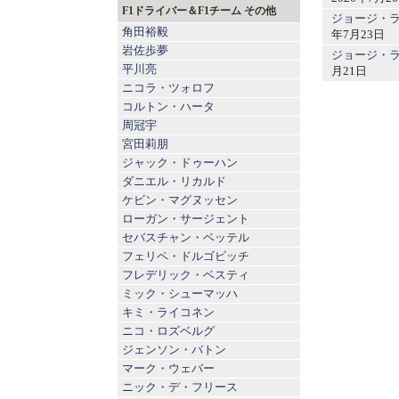
F1ドライバー＆F1チーム その他
ジョージ・ラ
角田裕毅
年7月23日
岩佐歩夢
ジョージ・ラ
平川亮
月21日
ニコラ・ツォロフ
コルトン・ハータ
周冠宇
宮田莉朋
ジャック・ドゥーハン
ダニエル・リカルド
ケビン・マグヌッセン
ローガン・サージェント
セバスチャン・ベッテル
フェリペ・ドルゴビッチ
フレデリック・ベスティ
ミック・シューマッハ
キミ・ライコネン
ニコ・ロズベルグ
ジェンソン・バトン
マーク・ウェバー
ニック・デ・フリース