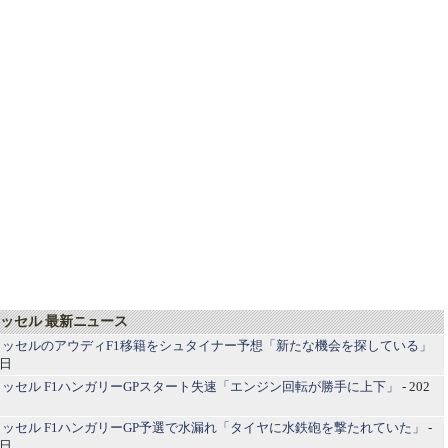
ッセル 最新ニュース
ラッセルのアウディF1移籍をシュタイナー予想「新たな機会を探している」
2日
ッセル F1ハンガリーGPスタート失速「エンジン回転が勝手に上下」
- 202
ッセル F1ハンガリーGP予選で水漏れ「タイヤに水鉄砲を撃たれていた」
-
6日