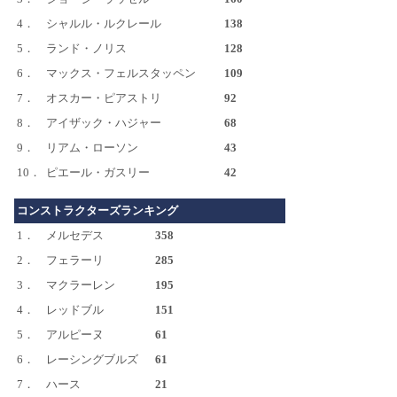
4．
シャルル・ルクレール
138
5．
ランド・ノリス
128
6．
マックス・フェルスタッペン
109
7．
オスカー・ピアストリ
92
8．
アイザック・ハジャー
68
9．
リアム・ローソン
43
10．
ピエール・ガスリー
42
コンストラクターズランキング
1．
メルセデス
358
2．
フェラーリ
285
3．
マクラーレン
195
4．
レッドブル
151
5．
アルピーヌ
61
6．
レーシングブルズ
61
7．
ハース
21