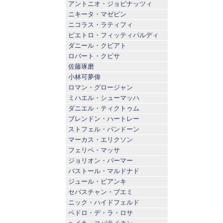
アントニオ・ジョビナッツィ
ニキータ・マゼピン
ニコラス・ラティフィ
ピエトロ・フィッティパルディ
ダニール・クビアト
ロバート・クビサ
佐藤琢磨
小林可夢偉
ロマン・グロージャン
ミハエル・シューマッハ
ダニエル・ティクトゥム
ブレンドン・ハートレー
ストフェル・バンドーン
マーカス・エリクソン
フェリペ・マッサ
ジョリオン・パーマー
パストール・マルドナド
ジュール・ビアンキ
セバスチャン・ブエミ
ニック・ハイドフェルド
ペドロ・デ・ラ・ロサ