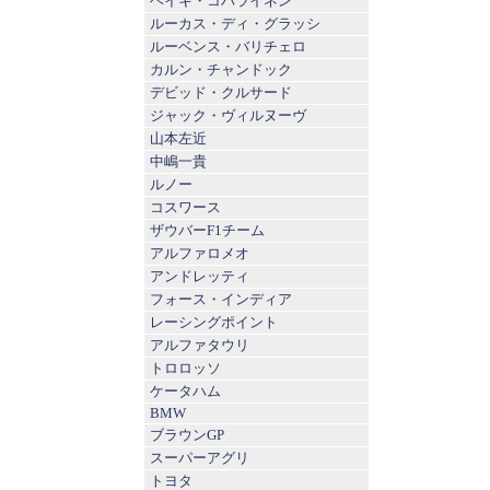
ヘイキ・コバライネン
ルーカス・ディ・グラッシ
ルーベンス・バリチェロ
カルン・チャンドック
デビッド・クルサード
ジャック・ヴィルヌーヴ
山本左近
中嶋一貴
ルノー
コスワース
ザウバーF1チーム
アルファロメオ
アンドレッティ
フォース・インディア
レーシングポイント
アルファタウリ
トロロッソ
ケータハム
BMW
ブラウンGP
スーパーアグリ
トヨタ