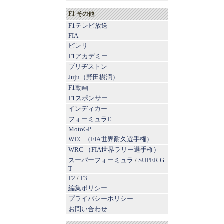
F1 その他
F1テレビ放送
FIA
ピレリ
F1アカデミー
ブリヂストン
Juju（野田樹潤）
F1動画
F1スポンサー
インディカー
フォーミュラE
MotoGP
WEC （FIA世界耐久選手権）
WRC （FIA世界ラリー選手権）
スーパーフォーミュラ
/
SUPER G
T
F2
/
F3
編集ポリシー
プライバシーポリシー
お問い合わせ