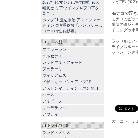
ンがFP3で0.
2027年F1マシンは空力規則も大
幅変更 リアウイングやフロアを
モナコで浮き
見直し
モナコのピット
ホンダF1 渡辺康治 アストンマー
単位の違反が
ティンに慎重姿勢「ハンガリーは
イミングや車
コース特性も影響」
ラッセルにと
F1 チーム別
ライブスルー
マクラーレン
ットレーン速
メルセデス
レッドブル
・
フォード
フェラーリ
ウィリアムズ
ビザ・キャッシュアップRB
アストンマーティン
・
ホンダF1
ハース
アルピーヌ
キャデラック
アウディ
カテゴリー：
F1 ドライバー別
ランド・ノリス