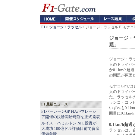
F1
>
ジョージ・ラッセル
> ジョージ・ラッセル F1モナ
ジョージ・
題」
ジョージ・ラッ
人のドライバ
か0.1km/
の問題が原因
モナコGPで
人のドライバ
た。ラッセル
ランコ・コラ
F1 最新ニュース
いずれも0.1
F1バーレーンGP FIAがマレーシ
回目に0.1km/
ア開催の決勝開始時刻を正式発表
ルイス・ハミルトン NFL投資が
0.1km/h
大成功 100億ドル評価目前で資産
ラッセルは、
価値急騰