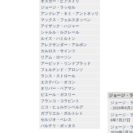
オスカー・ピアストリ
ジョージ・ラッセル
アンドレア・キミ・アントネッリ
マックス・フェルスタッペン
アイザック・ハジャー
シャルル・ルクレール
ルイス・ハミルトン
アレクサンダー・アルボン
カルロス・サインツ
リアム・ローソン
アービッド・リンドブラッド
フェルナンド・アロンソ
ランス・ストロール
エステバン・オコン
オリバー・ベアマン
ピエール・ガスリー
ジョージ・ラ
フランコ・コラピント
ジョージ・
ニコ・ヒュルケンベルグ
- 2026年8月
ガブリエル・ボルトレト
ジョージ・ラ
セルジオ・ペレス
6年7月27日
バルテリ・ボッタス
ジョージ・ラ
2026年7月2