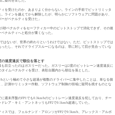
由に疑問を呈した。
ティを受けたのか、あまりよく分からない。ラインの手前でピットリミッタ
た。ラインを越えてから解除したが、明らかにソフトウェアに問題があり、
バーがペナルティを受けた」
の5秒ペナルティをセーフティカー中のピットストップで消化できず、その後
ーペナルティへと処分が重くなった。
的ではないが、世界の終わりというわけではない。ただ、ピットストップでは
あったし、それでドライブスルーになるのは、罪に対して罰が見合っていな
度の速度違反で順位を落とす
最も目立ったのはガスリーだった。ガスリーは2度のピットレーン速度違反に
秒のタイムペナルティを受け、表彰台圏内から順位を落とした。
km/hという極めて小さな超過が複数のドライバーに集中したことは、単なる個
く、計測やリミッター作動、ソフトウェア制御の領域に疑問を残すものとな
に週末序盤のFP1でも0.3km/hのピットレーン速度違反を犯しており、チー
ドレア・キミ・アントネッリもFP2で0.1km/h超過していた。
ィスでは、フェルナンド・アロンソがFP2で0.5km/h、アレックス・アルボ