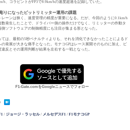
2km/h、コラピントがFP3で8.9km/hの速度超過を記録していた。
彫りになったピットリミッター運用の課題
レーンは狭く、速度管理の精度が重要になる。だが、今回のように0.1km/h
複数発生したことで、ドライバー側の操作だけでなく、リミッターの作動タ
両側ソフトウェアの制御精度にも注目が集まる形となった。
っては、最初の5秒ペナルティよりも、それを消化できなかったことによるド
への発展が大きな痛手となった。モナコGPはレース展開そのものに加え、ピ
度違反とその運用判断が結果を左右する一戦となった。
F1-Gate.comをGoogleニュースでフォロー
F1
/
ジョージ・ラッセル
/
メルセデスF1
/
F1モナコGP