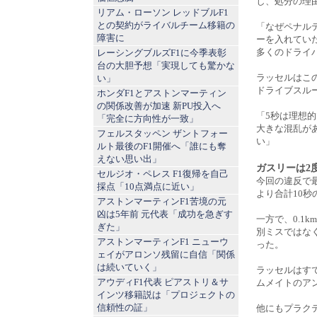
し、処分の理
リアム・ローソン レッドブルF1
との契約がライバルチーム移籍の
「なぜペナル
障害に
ーを入れてい
多くのドライ
レーシングブルズF1に今季表彰
台の大胆予想「実現しても驚かな
ラッセルはこ
い」
ドライブスル
ホンダF1とアストンマーティン
の関係改善が加速 新PU投入へ
「5秒は理想
「完全に方向性が一致」
大きな混乱が
フェルスタッペン ザントフォー
い」
ルト最後のF1開催へ「誰にも奪
えない思い出」
ガスリーは2
セルジオ・ペレス F1復帰を自己
今回の違反で
採点「10点満点に近い」
より合計10
アストンマーティンF1苦境の元
凶は5年前 元代表「成功を急ぎす
一方で、0.1
ぎた」
別ミスではな
アストンマーティンF1 ニューウ
った。
ェイがアロンソ残留に自信「関係
は続いていく」
ラッセルはすで
アウディF1代表 ピアストリ＆サ
ムメイトのアン
インツ移籍説は「プロジェクトの
信頼性の証」
他にもプラクテ