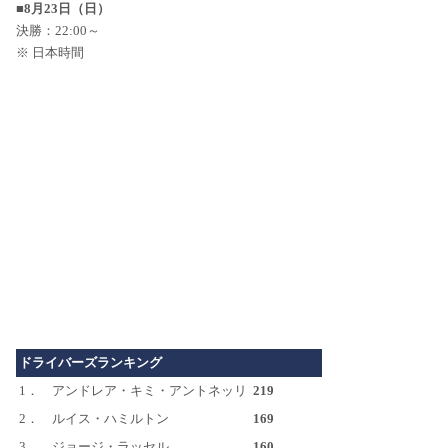
■8月23日（日）
決勝：22:00～
※ 日本時間
ドライバーズランキング
1．
アンドレア・キミ・アントネッリ
219
2．
ルイス・ハミルトン
169
3．
ジョージ・ラッセル
160