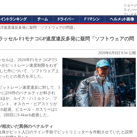
ジョージ
ライバー
ています
コGP速度違反多発に疑問「ソフトウェアの問題」
ラッセル F1モナコGP速度違反多発に疑問「ソフトウェアの問
2026年6月8日 9:54 公開
セルは、2026年F1モナコGPで5
ーがピットレーン速度制限をわず
h超過した件について、ソフトウェア上
だったとの見方を示した。
はピットレーン速度違反に対して、5
ーに計6件のペナルティが科され
のほか、ルイス・ハミルトン、フ
ピント、オスカー・ピアストリが
km/h超過。ピエール・ガスリーは1
h、2回目に0.4km/h超過した。
超過が相次いだ異例のペナルティ
自身がピット入口のライン手前でピットリミッターを作動させていたと説明