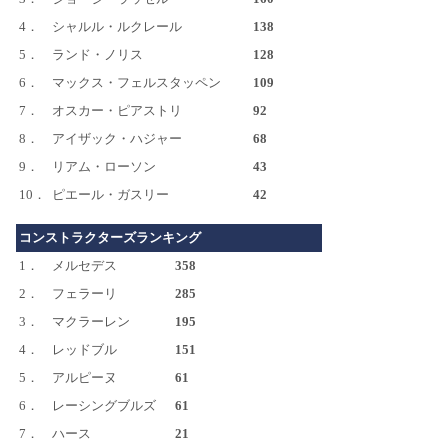
4．
シャルル・ルクレール
138
5．
ランド・ノリス
128
6．
マックス・フェルスタッペン
109
7．
オスカー・ピアストリ
92
8．
アイザック・ハジャー
68
9．
リアム・ローソン
43
10．
ピエール・ガスリー
42
コンストラクターズランキング
1．
メルセデス
358
2．
フェラーリ
285
3．
マクラーレン
195
4．
レッドブル
151
5．
アルピーヌ
61
6．
レーシングブルズ
61
7．
ハース
21