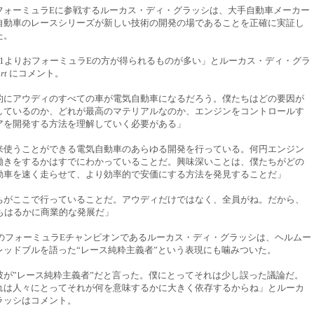
フォーミュラEに参戦するルーカス・ディ・グラッシは、大手自動車メーカー
自動車のレースシリーズが新しい技術の開発の場であることを正確に実証し
た。
F1よりおフォーミュラEの方が得られるものが多い」とルーカス・ディ・グラ
rt
にコメント。
的にアウディのすべての車が電気自動車になるだろう。僕たちはどの要因が
しているのか、どれが最高のマテリアルなのか、エンジンをコントロールす
アを開発する方法を理解していく必要がある」
来使うことができる電気自動車のあらゆる開発を行っている。何円エンジン
働きをするかはすでにわかっていることだ。興味深いことは、僕たちがどの
動車を速く走らせて、より効率的で安価にする方法を発見することだ」
ちがここで行っていることだ。アウディだけではなく、全員がね。だから、
りもはるかに商業的な発展だ」
7年のフォーミュラEチャンピオンであるルーカス・ディ・グラッシは、ヘルムー
レッドブルを語った“レース純粋主義者”という表現にも噛みついた。
彼が‟レース純粋主義者”だと言った。僕にとってそれは少し誤った議論だ。
れは人々にとってそれが何を意味するかに大きく依存するからね」とルーカ
ラッシはコメント。