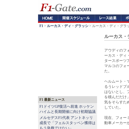
F1
>
ルーカス・ディ・グラッシ
> ルーカス・ディ・グラ
ルーカス・
アウディのフ
ーカス・ディ
タースポーツ
マルコのフォ
た。
ヘルムート・
るうレッドブ
はないとし、フ
を積んだだけ
F1 最新ニュース
気をそらすた
F1ドイツGP復活へ前進 ホッケン
していた。
ハイムと長期開催に向け初期協議
メルセデスF1代表 アントネッリ
現在、フォー
成長で「フェルスタッペン獲得は
動車メーカー
もう急務ではない」