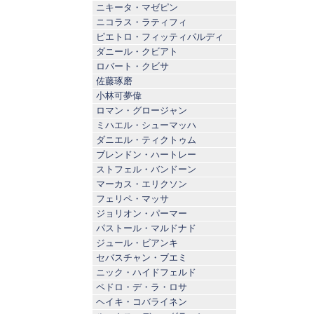
ニキータ・マゼピン
ニコラス・ラティフィ
ピエトロ・フィッティパルディ
ダニール・クビアト
ロバート・クビサ
佐藤琢磨
小林可夢偉
ロマン・グロージャン
ミハエル・シューマッハ
ダニエル・ティクトゥム
ブレンドン・ハートレー
ストフェル・バンドーン
マーカス・エリクソン
フェリペ・マッサ
ジョリオン・パーマー
パストール・マルドナド
ジュール・ビアンキ
セバスチャン・ブエミ
ニック・ハイドフェルド
ペドロ・デ・ラ・ロサ
ヘイキ・コバライネン