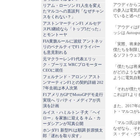
アウディから
リアム・ローソン F1人生を変え
の参入は電気
たマルコへの直談判「なぜチャン
ていると述べ
スをくれない？」
アストンマーティンF1 メルセデ
「アウディは
スPU継続なら「トップ5だった」
ッシは
Autospo
とモントーヤ
FIA黄旗ルールに波紋 アントネッ
「実際、将来
リのペナルティでF1ドライバー
僕たちを制限
も意見割れる
るソフトウェ
元マクラーレンF1代表エリッ
ク・ブーリエ WRCプロモーター
「僕たちは将
CEOに就任
がどのような
フェルナンド・アロンソ アスト
ように電気自
ンマーティンF1との契約詳細 202
7年去就は本人次第
「それが僕た
F1アメリカGPでMotoGPデモ走行
これはF1よ
実現へ リバティ・メディアが共
演を計画
また、201
ト・マルコが
ルイス・ハミルトン 子犬「ヘイ
ロー」を家族に迎える キム・カ
「マルコ氏は
ーダシアンが写真公開
なぜなら、そ
ホンダF1 新型PUは順調 折原慎太
ス・ディ・グ
郎「遅れを取り戻す」