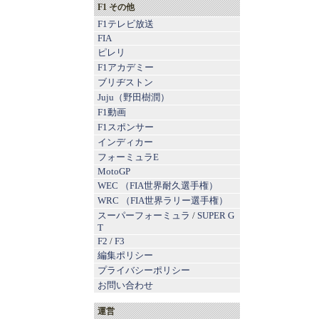
F1 その他
F1テレビ放送
FIA
ピレリ
F1アカデミー
ブリヂストン
Juju（野田樹潤）
F1動画
F1スポンサー
インディカー
フォーミュラE
MotoGP
WEC （FIA世界耐久選手権）
WRC （FIA世界ラリー選手権）
スーパーフォーミュラ
/
SUPER G
T
F2
/
F3
編集ポリシー
プライバシーポリシー
お問い合わせ
運営