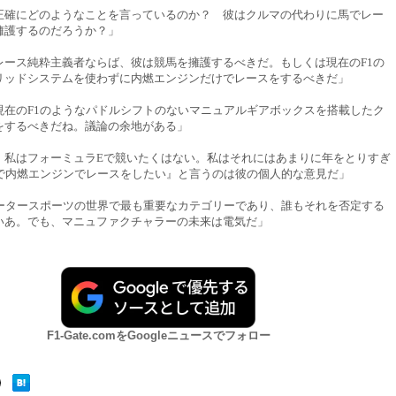
正確にどのようなことを言っているのか？ 彼はクルマの代わりに馬でレー
擁護するのだろうか？」
レース純粋主義者ならば、彼は競馬を擁護するべきだ。もしくは現在のF1の
リッドシステムを使わずに内燃エンジンだけでレースをするべきだ」
現在のF1のようなパドルシフトのないマニュアルギアボックスを搭載したク
をするべきだね。議論の余地がある」
。私はフォーミュラEで競いたくはない。私はそれにはあまりに年をとりすぎ
1で内燃エンジンでレースをしたい』と言うのは彼の個人的な意見だ」
モータースポーツの世界で最も重要なカテゴリーであり、誰もそれを否定する
いあ。でも、マニュファクチャラーの未来は電気だ」
F1-Gate.comをGoogleニュースでフォロー