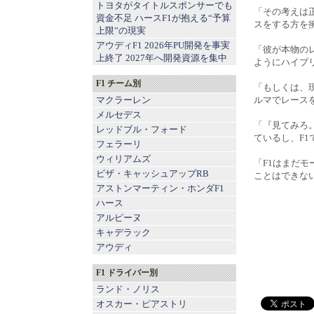
トヨタがタイトルスポンサーでも
「その考えは
資金不足 ハースF1が抱える“予算
スをする方を
上限”の現実
アウディF1 2026年PU開発を事実
「彼が本物の
上終了 2027年へ開発資源を集中
ようにハイブ
F1 チーム別
「もしくは、
マクラーレン
ルマでレース
メルセデス
「『見てみろ
レッドブル
・
フォード
ているし、F
フェラーリ
ウィリアムズ
「F1はまだ
ビザ・キャッシュアップRB
ことはできな
アストンマーティン
・
ホンダF1
ハース
アルピーヌ
キャデラック
アウディ
F1 ドライバー別
ランド・ノリス
オスカー・ピアストリ