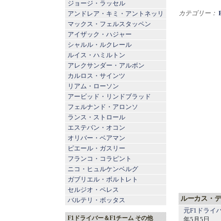
ジョージ・ラッセル
カテゴリー：
アンドレア・キミ・アントネッリ
マックス・フェルスタッペン
アイザック・ハジャー
シャルル・ルクレール
ルイス・ハミルトン
アレクサンダー・アルボン
カルロス・サインツ
リアム・ローソン
アービッド・リンドブラッド
フェルナンド・アロンソ
ランス・ストロール
エステバン・オコン
オリバー・ベアマン
ピエール・ガスリー
フランコ・コラピント
ニコ・ヒュルケンベルグ
ガブリエル・ボルトレト
セルジオ・ペレス
ルーカス・デ
バルテリ・ボッタス
元F1ドライ
F1ドライバー＆F1チーム その他
年5月5日