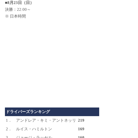
■8月23日（日）
決勝：22:00～
※ 日本時間
ドライバーズランキング
1．
アンドレア・キミ・アントネッリ
219
2．
ルイス・ハミルトン
169
3．
ジョージ・ラッセル
160