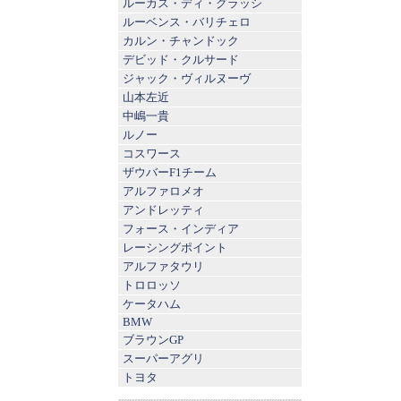
ルーカス・ディ・グラッシ
ルーベンス・バリチェロ
カルン・チャンドック
デビッド・クルサード
ジャック・ヴィルヌーヴ
山本左近
中嶋一貴
ルノー
コスワース
ザウバーF1チーム
アルファロメオ
アンドレッティ
フォース・インディア
レーシングポイント
アルファタウリ
トロロッソ
ケータハム
BMW
ブラウンGP
スーパーアグリ
トヨタ