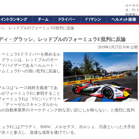
ルーカス
す。F1
時更新し
ッシ、レッドブルのフォーミュラE批判に反論
ディ・グラッシ、レッドブルのフォーミュラE批判に反論
2019年1月27日 9:06 公開
ォーミュラEドライバーを務めるル
・グラッシは、レッドブルのモー
アドバイザーであるヘルムート・
ームミュラEへの強い批判に反論し
マルコは“レース純粋主義者”であ
ルがフォーミュラEに参戦すること
ォーミュラEは「F3にバッテリー
」「ディーゼルスキャンダルから
めの自動車業界のマーケティング的な言い訳にしか映らない」と痛烈に批判
ミュラEにはアウディ、BMW、メルセデス、ポルシェ、日産といった大手自
が次々と参入し、急速な成長を遂げている。