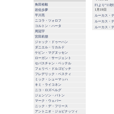
角田裕毅
F1より“11
1月19日
岩佐歩夢
平川亮
ルーカス・
ニコラ・ツォロフ
ルーカス・デ
コルトン・ハータ
ルーカス・
周冠宇
宮田莉朋
ジャック・ドゥーハン
ダニエル・リカルド
ケビン・マグヌッセン
ローガン・サージェント
セバスチャン・ベッテル
フェリペ・ドルゴビッチ
フレデリック・ベスティ
ミック・シューマッハ
キミ・ライコネン
ニコ・ロズベルグ
ジェンソン・バトン
マーク・ウェバー
ニック・デ・フリース
アントニオ・ジョビナッツィ