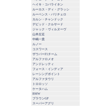
ヘイキ・コバライネン
ルーカス・ディ・グラッシ
ルーベンス・バリチェロ
カルン・チャンドック
デビッド・クルサード
ジャック・ヴィルヌーヴ
山本左近
中嶋一貴
ルノー
コスワース
ザウバーF1チーム
アルファロメオ
アンドレッティ
フォース・インディア
レーシングポイント
アルファタウリ
トロロッソ
ケータハム
BMW
ブラウンGP
スーパーアグリ