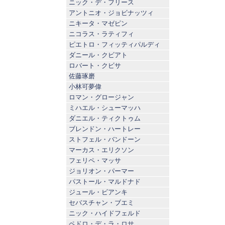
ニック・デ・フリース
アントニオ・ジョビナッツィ
ニキータ・マゼピン
ニコラス・ラティフィ
ピエトロ・フィッティパルディ
ダニール・クビアト
ロバート・クビサ
佐藤琢磨
小林可夢偉
ロマン・グロージャン
ミハエル・シューマッハ
ダニエル・ティクトゥム
ブレンドン・ハートレー
ストフェル・バンドーン
マーカス・エリクソン
フェリペ・マッサ
ジョリオン・パーマー
パストール・マルドナド
ジュール・ビアンキ
セバスチャン・ブエミ
ニック・ハイドフェルド
ペドロ・デ・ラ・ロサ