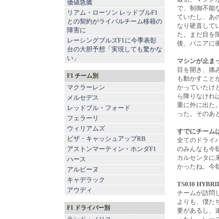
価値急騰
で、制御不能
リアム・ローソン レッドブルF1
ていたし、あ
との契約がライバルチーム移籍の
なり硬直して
障害に
た。まだ目を
レーシングブルズF1に今季表彰
後、バニアに
台の大胆予想「実現しても驚かな
い」
マシンが止ま
目を開き、痛
F1 チーム別
も動かすこと
マクラーレン
かっていたけ
ら降りなけれ
メルセデス
重に外に出た
レッドブル
・
フォード
った。そのあ
フェラーリ
ウィリアムズ
すでにチーム
ビザ・キャッシュアップRB
全てのドライ
アストンマーティン
・
ホンダF1
のみんなも今
カルセンタに
ハース
かったね。今
アルピーヌ
キャデラック
TS030 H
アウディ
チームが訪問
よりも、僕た
F1 ドライバー別
要があるし、