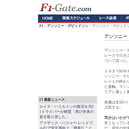
F1
>
アンソニー・デビッドソン
> アンソニー・デビッド
アンソニー
アンソニー・
レースでの大
ついて語った
トヨタ TS03
ンソニー・デ
レートの終わり
と接触。マシ
リアに激しく
F1 最新ニュース
負傷は全治3
ルイス・ハミルトンの復活を元F
入院する。
1ドライバーが称賛「再び本来の
姿を取り戻した」
気分はいかが
アイザック・ハジャー レッドブ
良くなってい
ルF1で安定感向上「簡単なこと
だ。背中の中