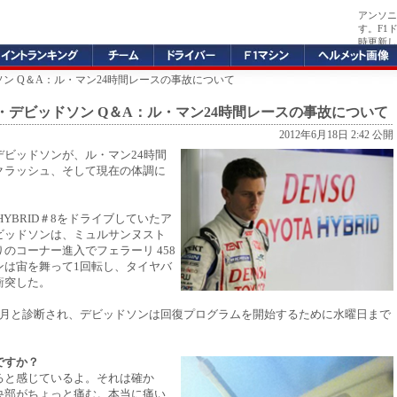
アンソニ
す。F1
時更新し
ソン Q＆A：ル・マン24時間レースの事故について
・デビッドソン Q＆A：ル・マン24時間レースの事故について
2012年6月18日 2:42 公開
デビッドソンが、ル・マン24時間
クラッシュ、そして現在の体調に
。
0 HYBRID＃8をドライブしていたア
ビッドソンは、ミュルサンヌスト
のコーナー進入でフェラーリ 458
ンは宙を舞って1回転し、タイヤバ
衝突した。
ヶ月と診断され、デビッドソンは回復プログラムを開始するために水曜日まで
ですか？
ると感じているよ。それは確か
央部がちょっと痛む。本当に痛い