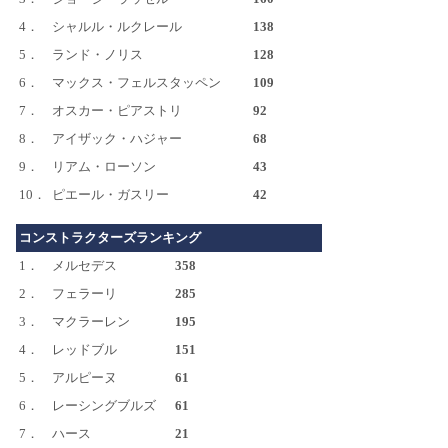
4．
シャルル・ルクレール
138
5．
ランド・ノリス
128
6．
マックス・フェルスタッペン
109
7．
オスカー・ピアストリ
92
8．
アイザック・ハジャー
68
9．
リアム・ローソン
43
10．
ピエール・ガスリー
42
コンストラクターズランキング
1．
メルセデス
358
2．
フェラーリ
285
3．
マクラーレン
195
4．
レッドブル
151
5．
アルピーヌ
61
6．
レーシングブルズ
61
7．
ハース
21