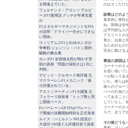
を間違えていた」
のはそこだけ
フェルナンド・アロンソ アルピ
診察はどのよ
ーヌF1復帰説 グッチが年俸支援
基本的に脊柱が
か
ね。医師は全
F1エネルギーマネジメントをFIA
は平均的な人
が説明「ドライバー任せにできな
アスリートの
い理由」
骨が、以前と
ウィリアムズF1とBARホンダが
るためのもの
争奪戦 ジェンソン・バトン契約
完全に動ける
騒動の舞台裏
ホンダF1 折原慎太郎が明かす苦
事故の原因は
戦の真相「問題の深刻さは1月に
コーナーのエ
判明」
を追い抜いて
デビッド・クルサード再評価 元
ーが貼ってあ
マクラーレンF1メカニック「過
いた。彼らは
小評価されている」
彼らのグルー
アストンマーティンF1大躍進 元
バーの行為だ
フェラーリ技術者「トップ勢と同
ってあること
じ開発ペース」
じていたし、
コーナーのエ
F1バーレーンGP FIAがマレーシ
ろで、左リア
ア開催の決勝開始時刻を正式発表
ルイス・ハミルトン NFL投資が
その後どうな
大成功 100億ドル評価目前で資産
最初、マシン