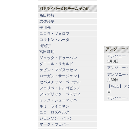
F1ドライバー＆F1チーム その他
角田裕毅
岩佐歩夢
平川亮
ニコラ・ツォロフ
コルトン・ハータ
周冠宇
アンソニー・
宮田莉朋
アンソニー・
ジャック・ドゥーハン
1月3日
ダニエル・リカルド
アンソニー
ケビン・マグヌッセン
アンソニー
ローガン・サージェント
月30日
セバスチャン・ベッテル
【WEC】 
フェリペ・ドルゴビッチ
日
フレデリック・ベスティ
アンソニー・
ミック・シューマッハ
キミ・ライコネン
ニコ・ロズベルグ
ジェンソン・バトン
マーク・ウェバー