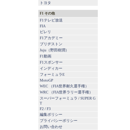
トヨタ
F1 その他
F1テレビ放送
FIA
ピレリ
F1アカデミー
ブリヂストン
Juju（野田樹潤）
F1動画
F1スポンサー
インディカー
フォーミュラE
MotoGP
WEC （FIA世界耐久選手権）
WRC （FIA世界ラリー選手権）
スーパーフォーミュラ
/
SUPER G
T
F2
/
F3
編集ポリシー
プライバシーポリシー
お問い合わせ