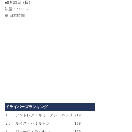
■8月23日（日）
決勝：22:00～
※ 日本時間
ドライバーズランキング
1．
アンドレア・キミ・アントネッリ
219
2．
ルイス・ハミルトン
169
3．
ジョージ・ラッセル
160