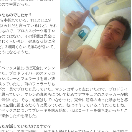
なので幸運だった。
うなものでしたか？
2本折れている。T11とT12が
地3ヵ月だと言っているけど、それ
のもので、プロのスポーツ選手や
ものではない。その評価は完全に
同じくらい強い、健康な状態に戻
だ。3週間くらいで痛みが引いて、
ようになるそうだ。
？
イペックス後にほぼ完全にマシン
いた。プロドライバーのステッカ
るシボレーとフェラーリを追い抜
戦っていたし、前のフェラーリも
プの一員でプロだと思っていた。マシンはずっと左にいたので、プロドライ
と思っていた。マシンの真後ろについて初めてアマチュアのステッカーが貼
に気付いた。でも、心配はしていなかった。完全に筋道の通った動きだと感
彼は左側に留まるだろうと思っていた。彼はそうしているようだったしね。
イペックスについてブレーキを踏み始め、ほぼコーナーを発ちあがったとこ
が接触したのを感じた。
ったか話していただけますか？
がスピンして左に回転し、そのあと飛び上がってひっくり返った。その時点