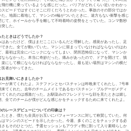
な飛行機に乗っているような感じだった。バリアがどれくらい近いかわかっ
のスピードではすぐにそこに行くだろうとわかった。事故のその部分ではか
いた。地面に着地して、マシンの4輪がついたときに、途方もない衝撃を感じ
閉じて、ホイールから手を離して不時着時の姿勢をとっていた。コンマ数秒
衝突した。
ったときはどうでしたか？
みはあったけど、僕はまだここにいるんだと理解した。感覚があったし、足
ができた。全てが動いていた。マシンに留まっていなければならないのはわ
ど、最初は完全にパニックになってしまい、閉所恐怖症になって、マシンか
ばならなかった。本当に奇妙だった。痛みがあったので、ドアを開けて、慎
。楽にして横にならなければならなかったし、最も近い場所はマシンの横だ
と医者がやってきた。
はお見舞いにきましたか？
バーが来てくれたよ。ステファンとセバスチャンは昨晩来てくれたし、7号車
朝来てくれた。去年のチームメイトであるセバスチャン・ブルデーがメディ
来てくれたのは感激だった。お馴染みのフレンドリーな顔を見たときは嬉し
朝、全てのチームが僕がどんな感じかをチェックするために来てくれたよ。
YBRIDのレースデビューについての印象は？
したとき、僕たち全員がお互いにパフォーマンスに対して称賛していた。何
ちはマシンのスピードを示したかった。今週、多くのことをチェックする必
速さもそのひとつだ。予選セッションもアウディ勢に割って入り素晴らしか