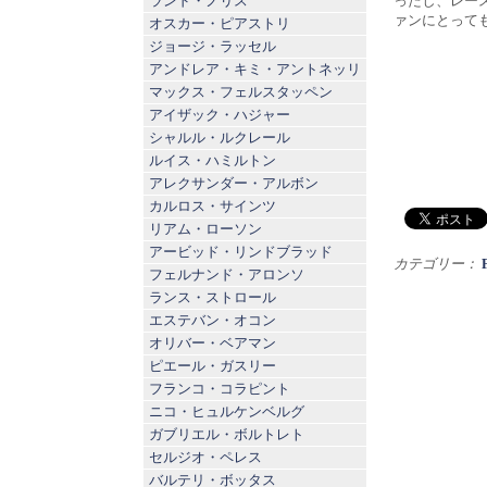
ランド・ノリス
ったし、レー
ァンにとって
オスカー・ピアストリ
ジョージ・ラッセル
アンドレア・キミ・アントネッリ
マックス・フェルスタッペン
アイザック・ハジャー
シャルル・ルクレール
ルイス・ハミルトン
アレクサンダー・アルボン
カルロス・サインツ
リアム・ローソン
アービッド・リンドブラッド
カテゴリー：
フェルナンド・アロンソ
ランス・ストロール
エステバン・オコン
オリバー・ベアマン
ピエール・ガスリー
フランコ・コラピント
ニコ・ヒュルケンベルグ
ガブリエル・ボルトレト
セルジオ・ペレス
バルテリ・ボッタス