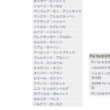
オスカー・ピアストリ
ジョージ・ラッセル
アンドレア・キミ・アントネッリ
マックス・フェルスタッペン
アイザック・ハジャー
シャルル・ルクレール
ルイス・ハミルトン
アレクサンダー・アルボン
カルロス・サインツ
リアム・ローソン
アービッド・リンドブラッド
F1バルセロ
フェルナンド・アロンソ
F1バルセロ
ランス・ストロール
バルセロナ 
エステバン・オコン
オリバー・ベアマン
ハミルトンの
月16日
ピエール・ガスリー
2026年 F
フランコ・コラピント
日
ニコ・ヒュルケンベルグ
F1バルセロ
ガブリエル・ボルトレト
セルジオ・ペレス
バルテリ・ボッタス