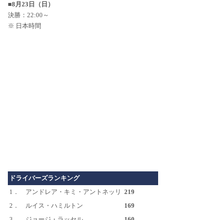
■8月23日（日）
決勝：22:00～
※ 日本時間
ドライバーズランキング
1．
アンドレア・キミ・アントネッリ
219
2．
ルイス・ハミルトン
169
3．
ジョージ・ラッセル
160