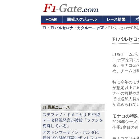
F1
>
F1バルセロナ・カタルーニャGP
> F1バルセロナG
F1バルセ
F1各チーム
ニャGPを前
る。モナコG
め、チームは
特に今年のモ
が想定以上に
ナへの移動や
では追加人員
が進められて
F1 最新ニュース
ステファノ・ドメニカリ F1中継
モナコの特殊
データ軽視発言が波紋「ファンを
2026年シー
侮辱している」
今季2度目の
アストンマーティン・ホンダF1
新PUで0.5秒短縮説 ザントフォー
モナコでは今