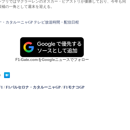
ンプリではマクラーレンのオスカー・ピアストリが優勝しており、今年も同
候補の一角として週末を迎える。
ナ・カタルーニャGP テレビ放送時間・配信日程
F1-Gate.comをGoogleニュースでフォロー
F1
/
F1バルセロナ・カタルーニャGP
/
F1モナコGP