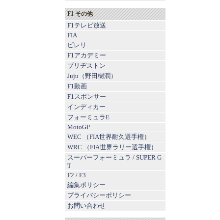
F1 その他
F1テレビ放送
FIA
ピレリ
F1アカデミー
ブリヂストン
Juju（野田樹潤）
F1動画
F1スポンサー
インディカー
フォーミュラE
MotoGP
WEC （FIA世界耐久選手権）
WRC （FIA世界ラリー選手権）
スーパーフォーミュラ
/
SUPER G
T
F2
/
F3
編集ポリシー
プライバシーポリシー
お問い合わせ