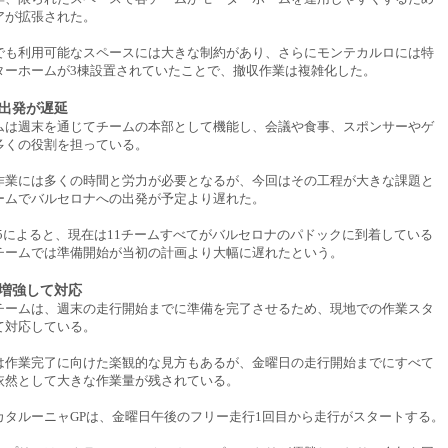
アが拡張された。
でも利用可能なスペースには大きな制約があり、さらにモンテカルロには特
ターホームが3棟設置されていたことで、撤収作業は複雑化した。
出発が遅延
ムは週末を通じてチームの本部として機能し、会議や食事、スポンサーやゲ
多くの役割を担っている。
作業には多くの時間と労力が必要となるが、今回はその工程が大きな課題と
ームでバルセロナへの出発が予定より遅れた。
ews365によると、現在は11チームすべてがバルセロナのパドックに到着している
チームでは準備開始が当初の計画より大幅に遅れたという。
増強して対応
チームは、週末の走行開始までに準備を完了させるため、現地での作業スタ
て対応している。
は作業完了に向けた楽観的な見方もあるが、金曜日の走行開始までにすべて
依然として大きな作業量が残されている。
カタルーニャGPは、金曜日午後のフリー走行1回目から走行がスタートする。