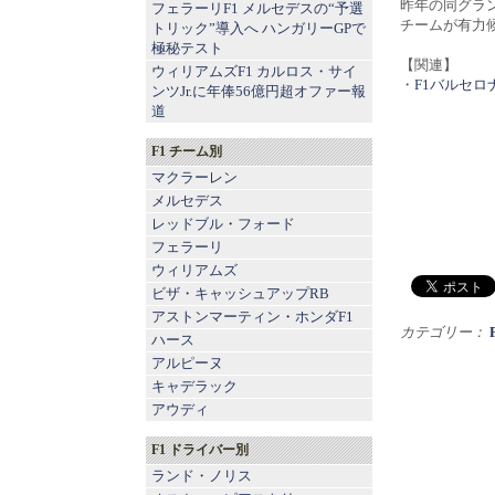
昨年の同グラ
フェラーリF1 メルセデスの“予選
チームが有力
トリック”導入へ ハンガリーGPで
極秘テスト
【関連】
ウィリアムズF1 カルロス・サイ
・
F1バルセロ
ンツJr.に年俸56億円超オファー報
道
F1 チーム別
マクラーレン
メルセデス
レッドブル
・
フォード
フェラーリ
ウィリアムズ
ビザ・キャッシュアップRB
アストンマーティン
・
ホンダF1
カテゴリー：
ハース
アルピーヌ
キャデラック
アウディ
F1 ドライバー別
ランド・ノリス