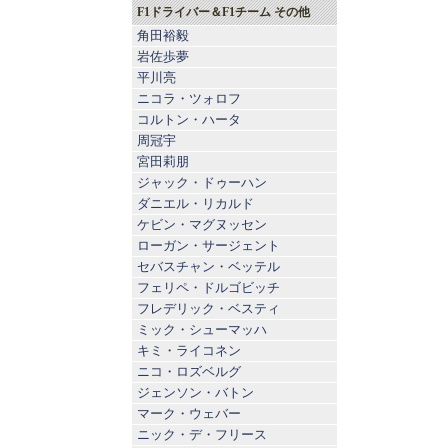
F1ドライバー＆F1チーム その他
角田裕毅
岩佐歩夢
平川亮
ニコラ・ツォロフ
コルトン・ハータ
周冠宇
宮田莉朋
ジャック・ドゥーハン
ダニエル・リカルド
ケビン・マグヌッセン
ローガン・サージェント
セバスチャン・ベッテル
フェリペ・ドルゴビッチ
フレデリック・ベスティ
ミック・シューマッハ
キミ・ライコネン
ニコ・ロズベルグ
ジェンソン・バトン
マーク・ウェバー
ニック・デ・フリース