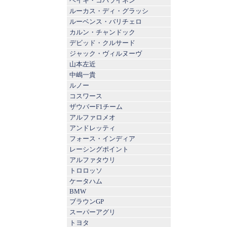
ヘイキ・コバライネン
ルーカス・ディ・グラッシ
ルーベンス・バリチェロ
カルン・チャンドック
デビッド・クルサード
ジャック・ヴィルヌーヴ
山本左近
中嶋一貴
ルノー
コスワース
ザウバーF1チーム
アルファロメオ
アンドレッティ
フォース・インディア
レーシングポイント
アルファタウリ
トロロッソ
ケータハム
BMW
ブラウンGP
スーパーアグリ
トヨタ