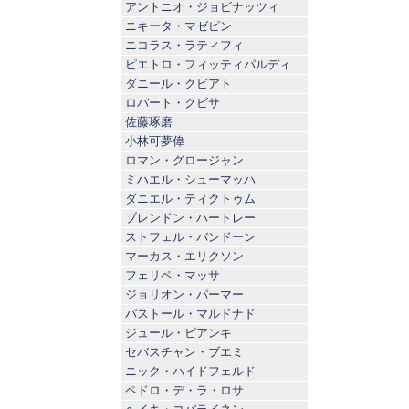
アントニオ・ジョビナッツィ
ニキータ・マゼピン
ニコラス・ラティフィ
ピエトロ・フィッティパルディ
ダニール・クビアト
ロバート・クビサ
佐藤琢磨
小林可夢偉
ロマン・グロージャン
ミハエル・シューマッハ
ダニエル・ティクトゥム
ブレンドン・ハートレー
ストフェル・バンドーン
マーカス・エリクソン
フェリペ・マッサ
ジョリオン・パーマー
パストール・マルドナド
ジュール・ビアンキ
セバスチャン・ブエミ
ニック・ハイドフェルド
ペドロ・デ・ラ・ロサ