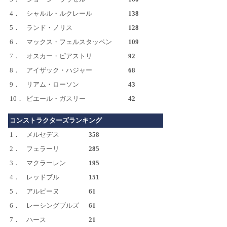
4．
シャルル・ルクレール
138
5．
ランド・ノリス
128
6．
マックス・フェルスタッペン
109
7．
オスカー・ピアストリ
92
8．
アイザック・ハジャー
68
9．
リアム・ローソン
43
10．
ピエール・ガスリー
42
コンストラクターズランキング
1．
メルセデス
358
2．
フェラーリ
285
3．
マクラーレン
195
4．
レッドブル
151
5．
アルピーヌ
61
6．
レーシングブルズ
61
7．
ハース
21