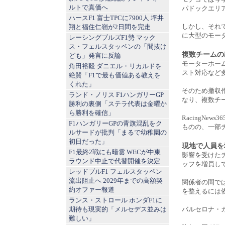
ルトで真価へ
パドックエリ
ハースF1 富士TPCに7900人 坪井
しかし、それ
翔と福住仁嶺が2日間を完走
に大型のモー
レーシングブルズF1勢 マック
ス・フェルスタッペンの「間抜け
複数チームの
ども」発言に反論
モーターホー
角田裕毅 ダニエル・リカルドを
スト対応など
絶賛「F1で最も価値ある教えを
くれた」
そのため撤収
ランド・ノリス F1ハンガリーGP
なり、複数チ
勝利の裏側「ステラ代表は金曜か
ら勝利を確信」
RacingN
F1ハンガリーGPの青旗混乱をク
ものの、一部
ルサードが批判「まるで幼稚園の
初日だった」
現地で人員を
F1最終2戦にも暗雲 WECが中東
影響を受けた
ラウンド中止で代替開催を決定
ッフを増員し
レッドブルF1 フェルスタッペン
流出阻止へ 2029年までの高額契
関係者の間で
約オファー報道
を整えるには
ランス・ストロール ホンダF1に
期待も現実的「メルセデス並みは
バルセロナ・
難しい」