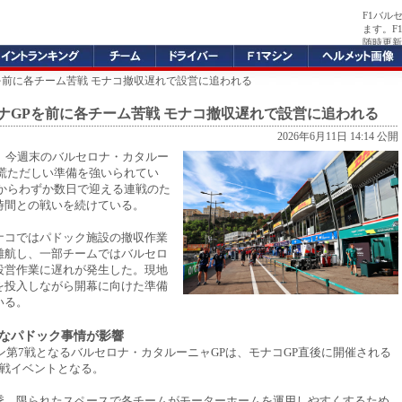
F1バル
ます。F
随時更新
Pを前に各チーム苦戦 モナコ撤収遅れで設営に追われる
ロナGPを前に各チーム苦戦 モナコ撤収遅れで設営に追われる
2026年6月11日 14:14 公開
が、今週末のバルセロナ・カタルー
に慌ただしい準備を強いられてい
Pからわずか数日で迎える連戦のた
時間との戦いを続けている。
ナコではパドック施設の撤収作業
難航し、一部チームではバルセロ
設営作業に遅れが発生した。現地
を投入しながら開幕に向けた準備
いる。
なパドック事情が影響
ズン第7戦となるバルセロナ・カタルーニャGPは、モナコGP直後に開催される
連戦イベントとなる。
季、限られたスペースで各チームがモーターホームを運用しやすくするため