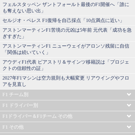
フェルスタッペン ザントフォールト最後のF1開催へ「誰に
も奪えない思い出」
セルジオ・ペレス F1復帰を自己採点「10点満点に近い」
アストンマーティンF1苦境の元凶は5年前 元代表「成功を急
ぎすぎた」
アストンマーティンF1 ニューウェイがアロンソ残留に自信
「関係は続いていく」
アウディF1代表 ピアストリ＆サインツ移籍説は「プロジェ
クトの信頼性の証」
2027年F1マシンは空力規則も大幅変更 リアウイングやフロ
アを見直し
F1 チーム別
F1 ドライバー別
F1ドライバー＆F1チーム その他
F1 その他