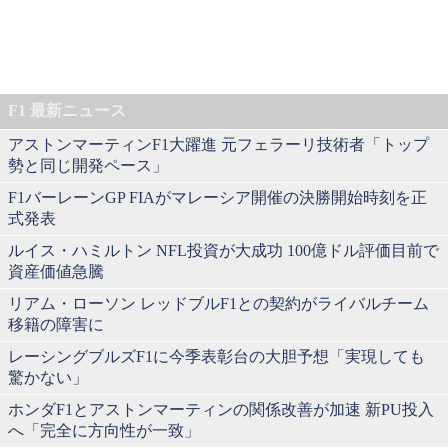
F1 最新ニュース
アストンマーティンF1大躍進 元フェラーリ技術者「トップ
勢と同じ開発ペース」
F1バーレーンGP FIAがマレーシア開催の決勝開始時刻を正
式発表
ルイス・ハミルトン NFL投資が大成功 100億ドル評価目前で
資産価値急騰
リアム・ローソン レッドブルF1との契約がライバルチーム
移籍の障害に
レーシングブルズF1に今季表彰台の大胆予想「実現しても
驚かない」
ホンダF1とアストンマーティンの関係改善が加速 新PU投入
へ「完全に方向性が一致」