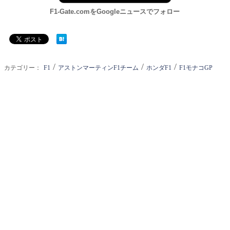
F1-Gate.comをGoogleニュースでフォロー
/
/
/
カテゴリー：
F1
アストンマーティンF1チーム
ホンダF1
F1モナコGP