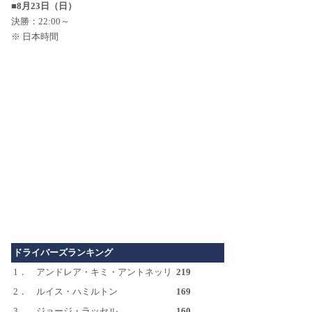
■8月23日（日）
決勝：22:00～
※ 日本時間
ドライバーズランキング
1．
アンドレア・キミ・アントネッリ
219
2．
ルイス・ハミルトン
169
3．
ジョージ・ラッセル
160