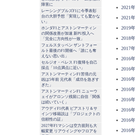
障害に
2021
レーシングブルズF1に今季表彰
台の大胆予想「実現しても驚かな
2021
い」
2019
ホンダF1とアストンマーティン
の関係改善が加速 新PU投入へ
2018
「完全に方向性が一致」
フェルスタッペン ザントフォー
2017
ルト最後のF1開催へ「誰にも奪
えない思い出」
2016
セルジオ・ペレス F1復帰を自己
採点「10点満点に近い」
2016
アストンマーティンF1苦境の元
2016
凶は5年前 元代表「成功を急ぎす
ぎた」
2016
アストンマーティンF1 ニューウ
ェイがアロンソ残留に自信「関係
2016
は続いていく」
アウディF1代表 ピアストリ＆サ
2016
インツ移籍説は「プロジェクトの
信頼性の証」
2016
2027年F1マシンは空力規則も大
2016
幅変更 リアウイングやフロアを