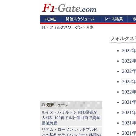
F1
>
フォルクスワーゲン
> 月別
フォルクス
2022
2022
2022
2022
2022
2021
F1 最新ニュース
ルイス・ハミルトン NFL投資が
2021
大成功 100億ドル評価目前で資産
2021
価値急騰
リアム・ローソン レッドブルF1
2021
との契約がライバルチーム移籍の