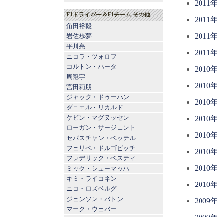
2011
F1ドライバー＆F1チーム その他
2011
角田裕毅
2011
岩佐歩夢
平川亮
2011
ニコラ・ツォロフ
コルトン・ハータ
2010
周冠宇
2010
宮田莉朋
ジャック・ドゥーハン
2010
ダニエル・リカルド
ケビン・マグヌッセン
2010
ローガン・サージェント
2010
セバスチャン・ベッテル
フェリペ・ドルゴビッチ
2010
フレデリック・ベスティ
2010
ミック・シューマッハ
キミ・ライコネン
2010
ニコ・ロズベルグ
ジェンソン・バトン
2009
マーク・ウェバー