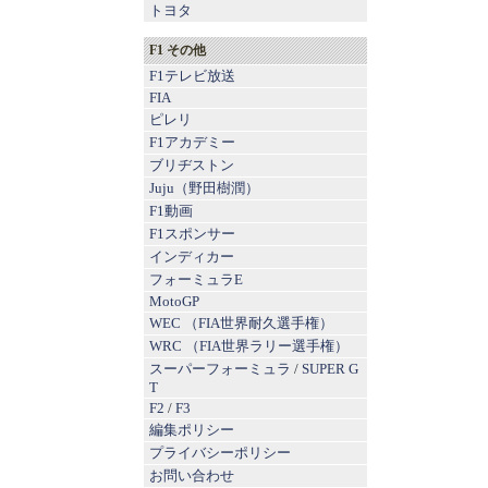
トヨタ
F1 その他
F1テレビ放送
FIA
ピレリ
F1アカデミー
ブリヂストン
Juju（野田樹潤）
F1動画
F1スポンサー
インディカー
フォーミュラE
MotoGP
WEC （FIA世界耐久選手権）
WRC （FIA世界ラリー選手権）
スーパーフォーミュラ
/
SUPER G
T
F2
/
F3
編集ポリシー
プライバシーポリシー
お問い合わせ