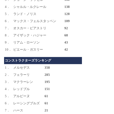
4．
シャルル・ルクレール
138
5．
ランド・ノリス
128
6．
マックス・フェルスタッペン
109
7．
オスカー・ピアストリ
92
8．
アイザック・ハジャー
68
9．
リアム・ローソン
43
10．
ピエール・ガスリー
42
コンストラクターズランキング
1．
メルセデス
358
2．
フェラーリ
285
3．
マクラーレン
195
4．
レッドブル
151
5．
アルピーヌ
61
6．
レーシングブルズ
61
7．
ハース
21