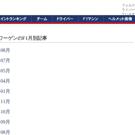
フォルク
ライバー
ています
ワーゲンのF1月別記事
年08月
年07月
年05月
年04月
年01月
年11月
年10月
年09月
年08月