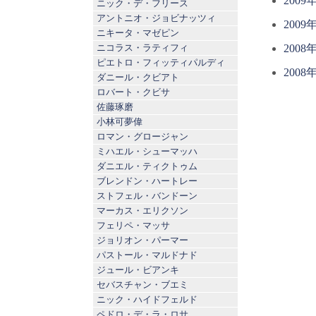
2009
ニック・デ・フリース
アントニオ・ジョビナッツィ
2009
ニキータ・マゼピン
ニコラス・ラティフィ
2008
ピエトロ・フィッティパルディ
2008
ダニール・クビアト
ロバート・クビサ
佐藤琢磨
小林可夢偉
ロマン・グロージャン
ミハエル・シューマッハ
ダニエル・ティクトゥム
ブレンドン・ハートレー
ストフェル・バンドーン
マーカス・エリクソン
フェリペ・マッサ
ジョリオン・パーマー
パストール・マルドナド
ジュール・ビアンキ
セバスチャン・ブエミ
ニック・ハイドフェルド
ペドロ・デ・ラ・ロサ