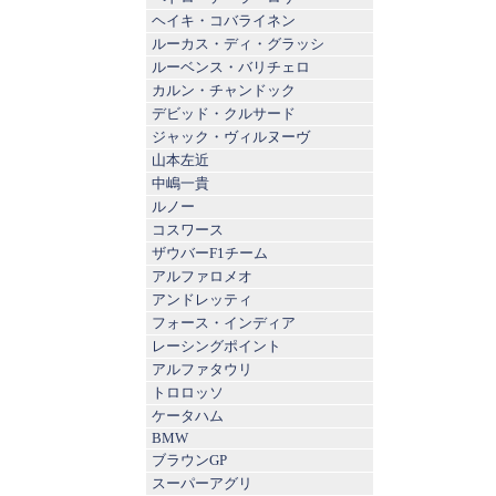
ヘイキ・コバライネン
ルーカス・ディ・グラッシ
ルーベンス・バリチェロ
カルン・チャンドック
デビッド・クルサード
ジャック・ヴィルヌーヴ
山本左近
中嶋一貴
ルノー
コスワース
ザウバーF1チーム
アルファロメオ
アンドレッティ
フォース・インディア
レーシングポイント
アルファタウリ
トロロッソ
ケータハム
BMW
ブラウンGP
スーパーアグリ