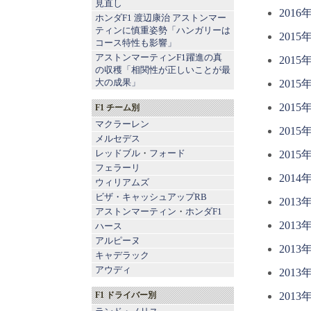
見直し
2016
ホンダF1 渡辺康治 アストンマー
ティンに慎重姿勢「ハンガリーは
2015
コース特性も影響」
アストンマーティンF1躍進の真
2015
の収穫「相関性が正しいことが最
大の成果」
2015
2015
F1 チーム別
マクラーレン
2015
メルセデス
レッドブル
・
フォード
2015
フェラーリ
2014
ウィリアムズ
ビザ・キャッシュアップRB
2013
アストンマーティン
・
ホンダF1
2013
ハース
アルピーヌ
2013
キャデラック
アウディ
2013
F1 ドライバー別
2013