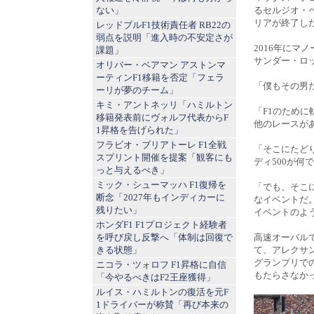
ない」
るセルジオ・
リアが終了し
レッドブルF1技術責任者 RB22の
弱点を説明「進入時の不安定さが
2016年にマ
課題」
サンダー・ロ
オリバー・ベアマン アストンマ
ーティンF1移籍を否定「フェラ
「僕もその男だっ
ーリが夢のチーム」
キミ・アントネッリ「ハミルトン
「F1のため
移籍発表前にヴォルフ代表からF
他のレースが
1昇格を告げられた」
フラビオ・ブリアトーレ F1全戦
「そこにたど
スプリント開催を提案「観客にも
ディ500が
っと与えるべき」
ミック・シューマッハ F1復帰を
「でも、そこ
断念「2027年もインディカーに
なイベントだ
残りたい」
イベントのよ
ホンダF1 F1プロジェクト経験者
を呼び戻し反撃へ「体制は回復で
高速オーバル
きる状態」
て、アレクサン
グランプリで
ニコラ・ツォロフ F1昇格に自信
もたらさなか
「今やるべきはF2王座獲得」
ルイス・ハミルトンの復活を元F
1ドライバーが称賛「再び本来の