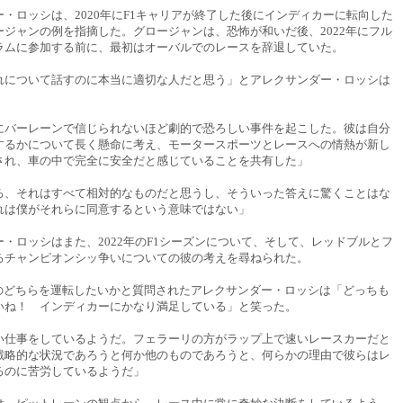
・ロッシは、2020年にF1キャリアが終了した後にインディカーに転向した
ージャンの例を指摘した。グロージャンは、恐怖が和いだ後、2022年にフル
ラムに参加する前に、最初はオーバルでのレースを辞退していた。
れについて話すのに本当に適切な人だと思う」とアレクサンダー・ロッシは
にバーレーンで信じられないほど劇的で恐ろしい事件を起こした。彼は自分
するかについて長く懸命に考え、モータースポーツとレースへの情熱が新し
され、車の中で完全に安全だと感じていることを共有した」
ろ、それはすべて相対的なものだと思うし、そういった答えに驚くことはな
れは僕がそれらに同意するという意味ではない」
・ロッシはまた、2022年のF1シーズンについて、そして、レッドブルとフ
るチャンピオンシッ争いについての彼の考えを尋ねられた。
-75のどちらを運転したいかと質問されたアレクサンダー・ロッシは「どっちも
いね！ インディカーにかなり満足している」と笑った。
い仕事をしているようだ。フェラーリの方がラップ上で速いレースカーだと
戦略的な状況であろうと何か他のものであろうと、何らかの理由で彼らはレ
るのに苦労しているようだ」