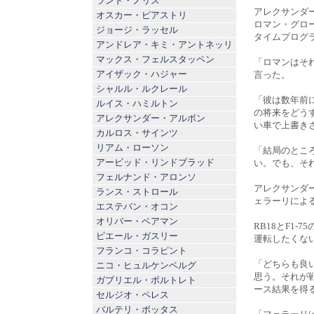
ランド・ノリス
アレクサンダー
オスカー・ピアストリ
ロマン・グロ
ジョージ・ラッセル
タイムプログ
アンドレア・キミ・アントネッリ
マックス・フェルスタッペン
「ロマンはそ
アイザック・ハジャー
言った。
シャルル・ルクレール
「彼は数年前
ルイス・ハミルトン
の将来をどう
アレクサンダー・アルボン
い車で上書き
カルロス・サインツ
リアム・ローソン
「結局のとこ
アービッド・リンドブラッド
い。でも、そ
フェルナンド・アロンソ
アレクサンダー
ランス・ストロール
ェラーリによ
エステバン・オコン
オリバー・ベアマン
RB18とF1
ピエール・ガスリー
運転したくな
フランコ・コラピント
「どちらも良
ニコ・ヒュルケンベルグ
思う。それが
ガブリエル・ボルトレト
ース結果を得
セルジオ・ペレス
バルテリ・ボッタス