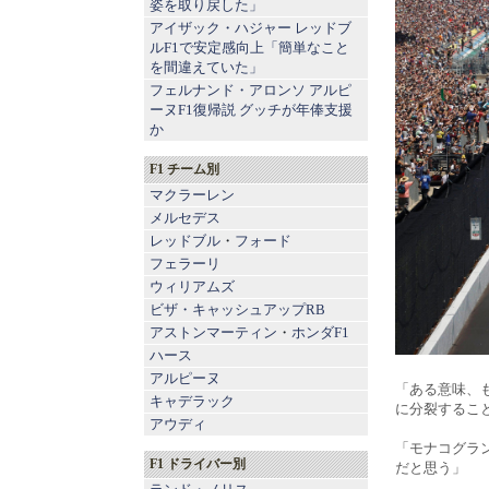
姿を取り戻した」
アイザック・ハジャー レッドブ
ルF1で安定感向上「簡単なこと
を間違えていた」
フェルナンド・アロンソ アルピ
ーヌF1復帰説 グッチが年俸支援
か
F1 チーム別
マクラーレン
メルセデス
レッドブル
・
フォード
フェラーリ
ウィリアムズ
ビザ・キャッシュアップRB
アストンマーティン
・
ホンダF1
ハース
アルピーヌ
「ある意味、
キャデラック
に分裂するこ
アウディ
「モナコグラ
F1 ドライバー別
だと思う」