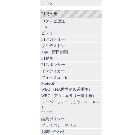
トヨタ
F1 その他
F1テレビ放送
FIA
ピレリ
F1アカデミー
ブリヂストン
Juju（野田樹潤）
F1動画
F1スポンサー
インディカー
フォーミュラE
MotoGP
WEC （FIA世界耐久選手権）
WRC （FIA世界ラリー選手権）
スーパーフォーミュラ
/
SUPER G
T
F2
/
F3
編集ポリシー
プライバシーポリシー
お問い合わせ