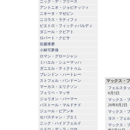
ニック・デ・フリース
アントニオ・ジョビナッツィ
ニキータ・マゼピン
ニコラス・ラティフィ
ピエトロ・フィッティパルディ
ダニール・クビアト
ロバート・クビサ
佐藤琢磨
小林可夢偉
ロマン・グロージャン
ミハエル・シューマッハ
ダニエル・ティクトゥム
ブレンドン・ハートレー
マックス・フ
ストフェル・バンドーン
マーカス・エリクソン
フェルスタッ
フェリペ・マッサ
8月5日
ジョリオン・パーマー
マックス・フ
26年8月2日
パストール・マルドナド
ジュール・ビアンキ
マックス・フ
セバスチャン・ブエミ
ヨス・フェル
ニック・ハイドフェルド
マックス・フ
ペドロ・デ・ラ・ロサ