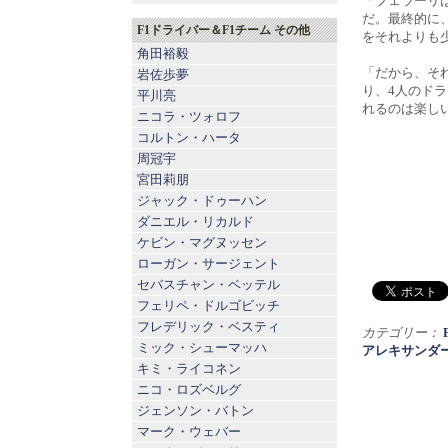
「フェラーリ
だ。最終的に
F1ドライバー＆F1チーム その他
をそれよりも
角田裕毅
「だから、そ
岩佐歩夢
り、4人のド
平川亮
れるのは楽し
ニコラ・ツォロフ
コルトン・ハータ
周冠宇
宮田莉朋
ジャック・ドゥーハン
ダニエル・リカルド
ケビン・マグヌッセン
ローガン・サージェント
セバスチャン・ベッテル
フェリペ・ドルゴビッチ
フレデリック・ベスティ
カテゴリー：
ミック・シューマッハ
アレキサンダ
キミ・ライコネン
ニコ・ロズベルグ
ジェンソン・バトン
マーク・ウェバー