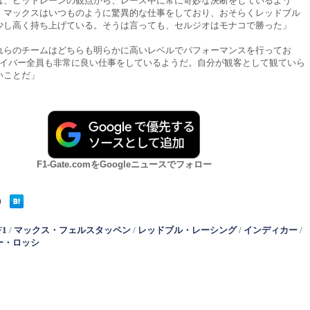
は、ピットレーンの観点から、レース中に常に奇妙な決断をしているよう
、マックスはいつものように驚異的な仕事をしており、おそらくレッドブル
少し高く持ち上げている。そうは言っても、セルジオはモナコで勝った」
れらのチームはどちらも明らかに高いレベルでパフォーマンスを行ってお
ライバー全員も非常に良い仕事をしているようだ。自分が観客として観ていら
いことだ」
F1-Gate.comをGoogleニュースでフォロー
F1
/
マックス・フェルスタッペン
/
レッドブル・レーシング
/
インディカー
/
ー・ロッシ