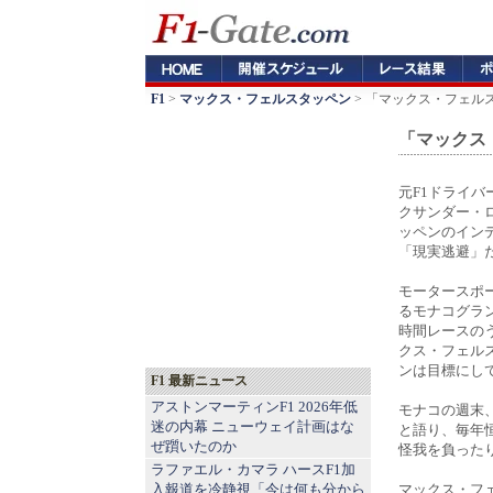
F1
>
マックス・フェルスタッペン
> 「マックス・フェル
「マックス
元F1ドライ
クサンダー・
ッペンのインデ
「現実逃避」
モータースポ
るモナコグラン
時間レースの
クス・フェル
ンは目標にし
F1 最新ニュース
アストンマーティンF1 2026年低
モナコの週末
迷の内幕 ニューウェイ計画はな
と語り、毎年
ぜ躓いたのか
怪我を負った
ラファエル・カマラ ハースF1加
入報道を冷静視「今は何も分から
マックス・フ