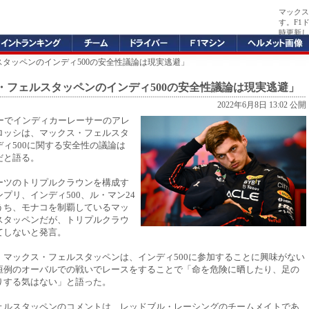
マックス
す。F1
時更新し
スタッペンのインディ500の安全性議論は現実逃避」
・フェルスタッペンのインディ500の安全性議論は現実逃避」
2022年6月8日 13:02 公開
バーでインディカーレーサーのアレ
ロッシは、マックス・フェルスタ
ィ500に関する安全性の議論は
だと語る。
ーツのトリプルクラウンを構成す
プリ、インディ500、ル・マン24
うち、モナコを制覇しているマッ
スタッペンだが、トリプルクラウ
てしないと発言。
、マックス・フェルスタッペンは、インディ500に参加することに興味がない
恒例のオーバルでの戦いでレースをすることで「命を危険に晒したり、足の
りする気はない」と語った。
ェルスタッペンのコメントは、レッドブル・レーシングのチームメイトであ