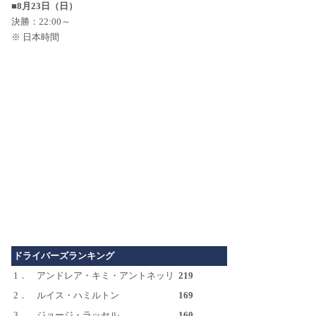
■8月23日（日）
決勝：22:00～
※ 日本時間
ドライバーズランキング
1．
アンドレア・キミ・アントネッリ
219
2．
ルイス・ハミルトン
169
3．
ジョージ・ラッセル
160