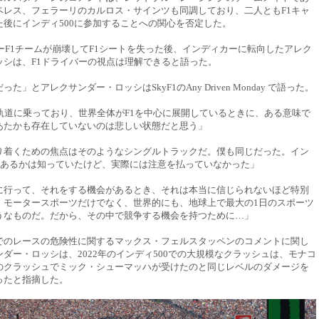
ペレス、フェラーリのカルロス・サインツも同調しており、二人ともF1キャ
た後にインディ500に参加することへの関心を否定した。
ノーF1チームが崩壊してF1シートを失った後、インディカーに転向したアレク
ッシは、F1ドライバーの視点は理解できると語った。
た」とアレクサンダー・ロッシはSkyF1のAny Driven Monday で語った。
に軌道に乗っており、世界全体がF1を中心に展開しているときに、ある意味で
あたかも存在していないのは悲しい状態だと思う」
り着くための焦点はそのようなシングルトラックだ。僕も同じだった。イン
何であるかは知っていたけど、実際には注意を払っていなかった」
に行って、それをする機会があるとき、それは本当に信じられないほど特別
。モータースポーツだけでなく、世界的にも、地球上で最大の1日のスポーツ
うなものだ。だから、その中で競争する機会を持つために…」
でのレースの危険性に関するマックス・フェルスタッペンのコメントに関し
ダー・ロッシは、2022年のインディ500での大規模なクラッシュは、モナコ
のクラッシュでミック・シューマッハが受けたのと同じレベルのダメージを
ったと指摘した。