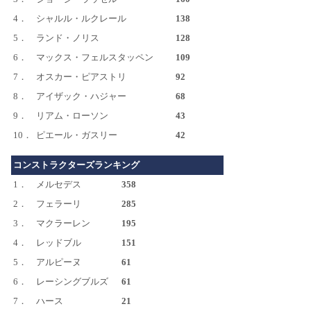
4．
シャルル・ルクレール
138
5．
ランド・ノリス
128
6．
マックス・フェルスタッペン
109
7．
オスカー・ピアストリ
92
8．
アイザック・ハジャー
68
9．
リアム・ローソン
43
10．
ピエール・ガスリー
42
コンストラクターズランキング
1．
メルセデス
358
2．
フェラーリ
285
3．
マクラーレン
195
4．
レッドブル
151
5．
アルピーヌ
61
6．
レーシングブルズ
61
7．
ハース
21