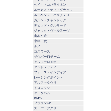
ヘイキ・コバライネン
ルーカス・ディ・グラッシ
ルーベンス・バリチェロ
カルン・チャンドック
デビッド・クルサード
ジャック・ヴィルヌーヴ
山本左近
中嶋一貴
ルノー
コスワース
ザウバーF1チーム
アルファロメオ
アンドレッティ
フォース・インディア
レーシングポイント
アルファタウリ
トロロッソ
ケータハム
BMW
ブラウンGP
スーパーアグリ