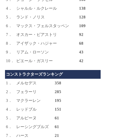
4．
シャルル・ルクレール
138
5．
ランド・ノリス
128
6．
マックス・フェルスタッペン
109
7．
オスカー・ピアストリ
92
8．
アイザック・ハジャー
68
9．
リアム・ローソン
43
10．
ピエール・ガスリー
42
コンストラクターズランキング
1．
メルセデス
358
2．
フェラーリ
285
3．
マクラーレン
195
4．
レッドブル
151
5．
アルピーヌ
61
6．
レーシングブルズ
61
7．
ハース
21