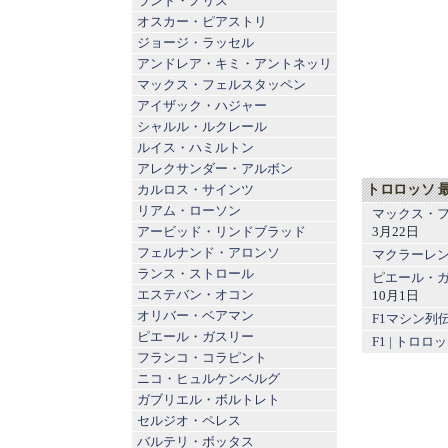
ランド・ノリス
オスカー・ピアストリ
ジョージ・ラッセル
アンドレア・キミ・アントネッリ
マックス・フェルスタッペン
アイザック・ハジャー
シャルル・ルクレール
ルイス・ハミルトン
アレクサンダー・アルボン
トロロッソ 
カルロス・サインツ
リアム・ローソン
マックス・フ
3月22日
アービッド・リンドブラッド
フェルナンド・アロンソ
マクラーレンF
ランス・ストロール
ピエール・ガ
エステバン・オコン
10月1日
オリバー・ベアマン
F1マシン列
ピエール・ガスリー
F1 | ト
フランコ・コラピント
ニコ・ヒュルケンベルグ
ガブリエル・ボルトレト
セルジオ・ペレス
バルテリ・ボッタス