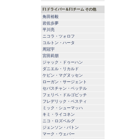
F1ドライバー＆F1チーム その他
角田裕毅
岩佐歩夢
平川亮
ニコラ・ツォロフ
コルトン・ハータ
周冠宇
宮田莉朋
ジャック・ドゥーハン
ダニエル・リカルド
ケビン・マグヌッセン
ローガン・サージェント
セバスチャン・ベッテル
フェリペ・ドルゴビッチ
フレデリック・ベスティ
ミック・シューマッハ
キミ・ライコネン
ニコ・ロズベルグ
ジェンソン・バトン
マーク・ウェバー