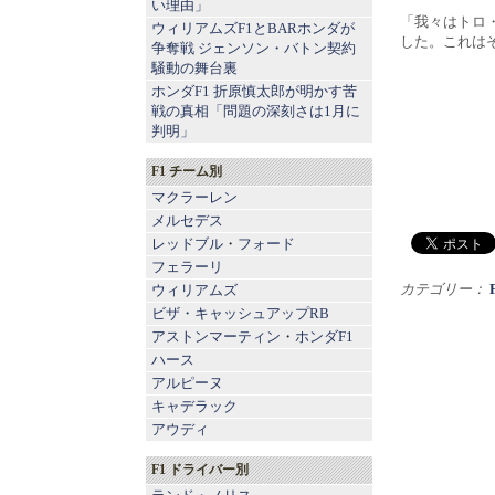
い理由」
「我々はトロ
ウィリアムズF1とBARホンダが
した。これは
争奪戦 ジェンソン・バトン契約
騒動の舞台裏
ホンダF1 折原慎太郎が明かす苦
戦の真相「問題の深刻さは1月に
判明」
F1 チーム別
マクラーレン
メルセデス
レッドブル
・
フォード
フェラーリ
カテゴリー：
ウィリアムズ
ビザ・キャッシュアップRB
アストンマーティン
・
ホンダF1
ハース
アルピーヌ
キャデラック
アウディ
F1 ドライバー別