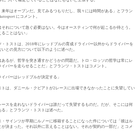
、来年はオープンだ。見てみるつもりだし、我々には時間がある」とフラン
Autosport
にコメント。
はそれについて急ぐ必要はない。今はオースティンで何が起こるか待とう。
えることはない」
ツ・トストは、2018年にレッドブルの育成ドライバー以外からドライバーを
ないとの見方について以下のように述べた。
はあるが、哲学を突き通すかどうかの問題だ。トロ・ロッソの哲学は常にレ
ライバーを走らせることだ」とフランツ・トストはコメント。
ライバーはレッドブルが決定する」
ストは、ダニール・クビアトが2レースに出場できなかったことに失望してい
レースを走れないドライバーは誰だって失望するものだ。だが、そこには何
ある」とフランツ・トストは述べた。
ス・サインツが早期にルノーに移籍することになった件については「彼はル
とが決まった。それ以外に言えることはない。それが契約の一部だ」とコメ