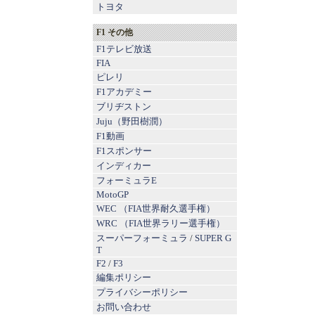
トヨタ
F1 その他
F1テレビ放送
FIA
ピレリ
F1アカデミー
ブリヂストン
Juju（野田樹潤）
F1動画
F1スポンサー
インディカー
フォーミュラE
MotoGP
WEC （FIA世界耐久選手権）
WRC （FIA世界ラリー選手権）
スーパーフォーミュラ
/
SUPER G
T
F2
/
F3
編集ポリシー
プライバシーポリシー
お問い合わせ