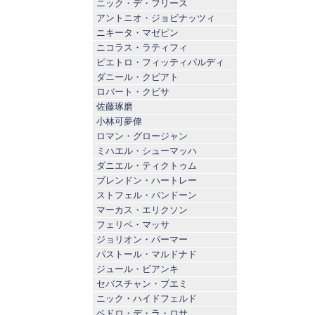
ニック・デ・フリース
アントニオ・ジョビナッツィ
ニキータ・マゼピン
ニコラス・ラティフィ
ピエトロ・フィッティパルディ
ダニール・クビアト
ロバート・クビサ
佐藤琢磨
小林可夢偉
ロマン・グロージャン
ミハエル・シューマッハ
ダニエル・ティクトゥム
ブレンドン・ハートレー
ストフェル・バンドーン
マーカス・エリクソン
フェリペ・マッサ
ジョリオン・パーマー
パストール・マルドナド
ジュール・ビアンキ
セバスチャン・ブエミ
ニック・ハイドフェルド
ペドロ・デ・ラ・ロサ