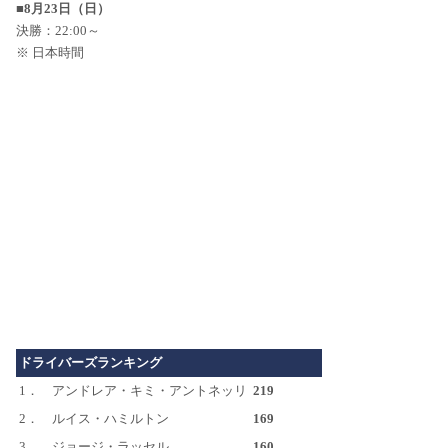
■8月23日（日）
決勝：22:00～
※ 日本時間
ドライバーズランキング
1．
アンドレア・キミ・アントネッリ
219
2．
ルイス・ハミルトン
169
3．
ジョージ・ラッセル
160