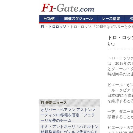
F1
>
トロロッソ
> トロ・ロッソ 「2018年はガスリー
トロ・ロッ
い」
トロ・ロッソ
は、2018年
とダニール・
時期尚早だと
ピエール・がス
ール・クビアト
日本GPにも
を維持すると
F1 最新ニュース
オリバー・ベアマン アストンマ
一方、ダニー
ーティンF1移籍を否定「フェラ
移籍すること
ーリが夢のチーム」
キミ・アントネッリ「ハミルトン
ピエール・ガ
移籍発表前にヴォルフ代表からF
トストは201