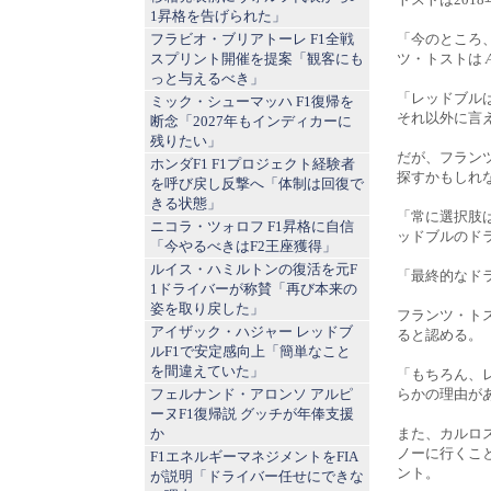
1昇格を告げられた」
フラビオ・ブリアトーレ F1全戦
「今のところ
スプリント開催を提案「観客にも
ツ・トストは
っと与えるべき」
「レッドブル
ミック・シューマッハ F1復帰を
それ以外に言
断念「2027年もインディカーに
残りたい」
だが、フラン
ホンダF1 F1プロジェクト経験者
探すかもしれ
を呼び戻し反撃へ「体制は回復で
きる状態」
「常に選択肢
ニコラ・ツォロフ F1昇格に自信
ッドブルのド
「今やるべきはF2王座獲得」
ルイス・ハミルトンの復活を元F
「最終的なド
1ドライバーが称賛「再び本来の
姿を取り戻した」
フランツ・ト
アイザック・ハジャー レッドブ
ると認める。
ルF1で安定感向上「簡単なこと
を間違えていた」
「もちろん、
フェルナンド・アロンソ アルピ
らかの理由が
ーヌF1復帰説 グッチが年俸支援
か
また、カルロ
ノーに行くこ
F1エネルギーマネジメントをFIA
ント。
が説明「ドライバー任せにできな