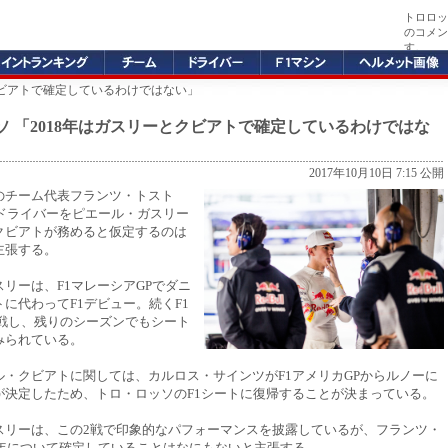
トロロッ
のコメン
す。
とクビアトで確定しているわけではない」
ソ 「2018年はガスリーとクビアトで確定しているわけではな
2017年10月10日 7:15 公開
のチーム代表フランツ・トスト
のドライバーをピエール・ガスリー
クビアトが務めると仮定するのは
主張する。
リーは、F1マレーシアGPでダニ
に代わってF1デビュー。続くF1
参戦し、残りのシーズンでもシート
みられている。
ル・クビアトに関しては、カルロス・サインツがF1アメリカGPからルノーに
が決定したため、トロ・ロッソのF1シートに復帰することが決まっている。
スリーは、この2戦で印象的なパフォーマンスを披露しているが、フランツ・
8年について確定していることはなにもないと主張する。