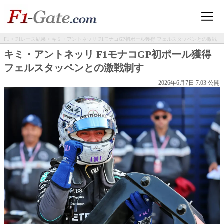
F1
>
F1レース結果
> キミ・アントネッリ F1モナコGP初ポール獲得 フェルスタッペンとの激戦
制す
キミ・アントネッリ F1モナコGP初ポール獲得
フェルスタッペンとの激戦制す
2026年6月7日 7:03 公開