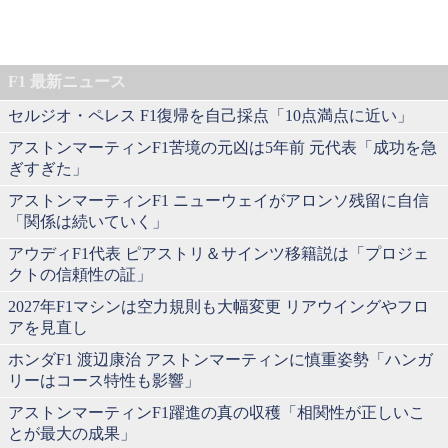
F1 最新ニュース
セルジオ・ペレス F1復帰を自己採点「10点満点に近い」
アストンマーティンF1苦境の元凶は5年前 元代表「成功を急
ぎすぎた」
アストンマーティンF1 ニューウェイがアロンソ残留に自信
「関係は続いていく」
アウディF1代表 ピアストリ＆サインツ移籍説は「プロジェ
クトの信頼性の証」
2027年F1マシンは空力規則も大幅変更 リアウイングやフロ
アを見直し
ホンダF1 渡辺康治 アストンマーティンに慎重姿勢「ハンガ
リーはコース特性も影響」
アストンマーティンF1躍進の真の収穫「相関性が正しいこ
とが最大の成果」