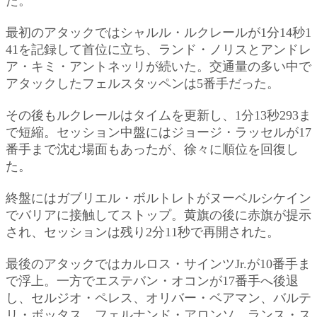
た。
最初のアタックではシャルル・ルクレールが1分14秒1
41を記録して首位に立ち、ランド・ノリスとアンドレ
ア・キミ・アントネッリが続いた。交通量の多い中で
アタックしたフェルスタッペンは5番手だった。
その後もルクレールはタイムを更新し、1分13秒293ま
で短縮。セッション中盤にはジョージ・ラッセルが17
番手まで沈む場面もあったが、徐々に順位を回復し
た。
終盤にはガブリエル・ボルトレトがヌーベルシケイン
でバリアに接触してストップ。黄旗の後に赤旗が提示
され、セッションは残り2分11秒で再開された。
最後のアタックではカルロス・サインツJr.が10番手ま
で浮上。一方でエステバン・オコンが17番手へ後退
し、セルジオ・ペレス、オリバー・ベアマン、バルテ
リ・ボッタス、フェルナンド・アロンソ、ランス・ス