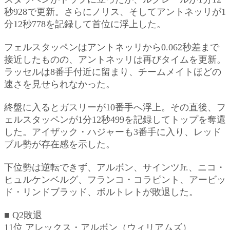
秒928で更新。さらにノリス、そしてアントネッリが1
分12秒778を記録して首位に浮上した。
フェルスタッペンはアントネッリから0.062秒差まで
接近したものの、アントネッリは再びタイムを更新。
ラッセルは8番手付近に留まり、チームメイトほどの
速さを見せられなかった。
終盤に入るとガスリーが10番手へ浮上。その直後、フ
ェルスタッペンが1分12秒499を記録してトップを奪還
した。アイザック・ハジャーも3番手に入り、レッド
ブル勢が存在感を示した。
下位勢は逆転できず、アルボン、サインツJr.、ニコ・
ヒュルケンベルグ、フランコ・コラピント、アービッ
ド・リンドブラッド、ボルトレトが敗退した。
■ Q2敗退
11位 アレックス・アルボン（ウィリアムズ）