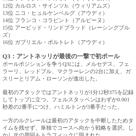
12位 カルロス・サインツJr.（ウィリアムズ）
13位 ニコ・ヒュルケンベルグ（アウディ）
14位 フランコ・コラピント（アルピーヌ）
15位 アービッド・リンドブラッド（レーシングブル
ズ）
16位 ガブリエル・ボルトレト（アウディ）
Q3：アントネッリが最後の一撃で初ポール
ポールポジションを争うQ3には、メルセデス、フェ
ラーリ、レッドブル、マクラーレンの2台に加え、ガ
スリーとリアム・ローソンが進出した。
最初のアタックではアントネッリが1分12秒375を記録
してトップに立つ。フェルスタッペンはわずか0.001
秒差の2番手につけ、ハミルトンが3番手だった。
一方のルクレールは最初のアタックを中断したためタ
イムを残せず、単独でコースへ向かう戦略を選択。し
かし次の周回もトラフィックに阻まれた。