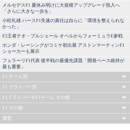
メルセデスF1 夏休み明けに大規模アップグレード投入へ
「さらに大きな一歩を」
小松礼雄 ハースF1失速の責任は自らに「環境を整えられな
かった」
F2王者テオ・プルシェール オペルからフォーミュラE参戦
ホンダ・レーシングがコミケ初出展 アストンマーティンF1
ショーカーも展示
フェラーリF1代表 後半戦の最優先課題「開発ペース維持が
最も重要」
F1 チーム別
F1 ドライバー別
F1ドライバー＆F1チーム その他
F1 その他
運営