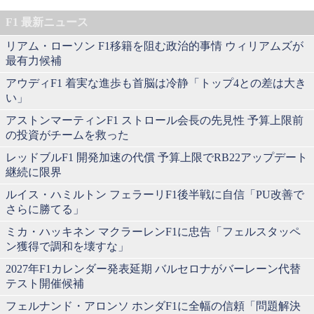
F1 最新ニュース
リアム・ローソン F1移籍を阻む政治的事情 ウィリアムズが
最有力候補
アウディF1 着実な進歩も首脳は冷静「トップ4との差は大き
い」
アストンマーティンF1 ストロール会長の先見性 予算上限前
の投資がチームを救った
レッドブルF1 開発加速の代償 予算上限でRB22アップデート
継続に限界
ルイス・ハミルトン フェラーリF1後半戦に自信「PU改善で
さらに勝てる」
ミカ・ハッキネン マクラーレンF1に忠告「フェルスタッペ
ン獲得で調和を壊すな」
2027年F1カレンダー発表延期 バルセロナがバーレーン代替
テスト開催候補
フェルナンド・アロンソ ホンダF1に全幅の信頼「問題解決