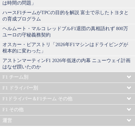
は時間の問題」
ハースF1チームがTPCの目的を解説 富士で示したトヨタと
の育成プログラム
ヘルムート・マルコ レッドブルF1退団の真相語れず 800万
ユーロの守秘義務契約
オスカー・ピアストリ「2026年F1マシンはドライビングが
根本的に変わった」
アストンマーティンF1 2026年低迷の内幕 ニューウェイ計画
はなぜ躓いたのか
F1 チーム別
F1 ドライバー別
F1ドライバー＆F1チーム その他
F1 その他
運営