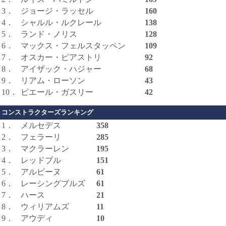
3．
ジョージ・ラッセル
160
4．
シャルル・ルクレール
138
5．
ランド・ノリス
128
6．
マックス・フェルスタッペン
109
7．
オスカー・ピアストリ
92
8．
アイザック・ハジャー
68
9．
リアム・ローソン
43
10．
ピエール・ガスリー
42
コンストラクターズランキング
1．
メルセデス
358
2．
フェラーリ
285
3．
マクラーレン
195
4．
レッドブル
151
5．
アルピーヌ
61
6．
レーシングブルズ
61
7．
ハース
21
8．
ウィリアムズ
11
9．
アウディ
10