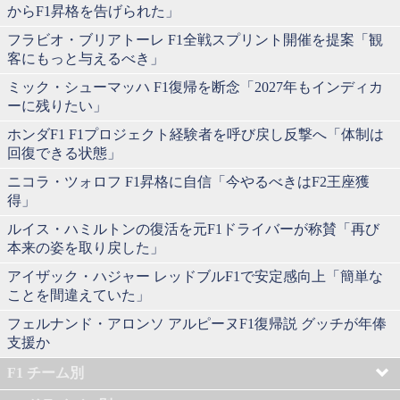
からF1昇格を告げられた」
フラビオ・ブリアトーレ F1全戦スプリント開催を提案「観
客にもっと与えるべき」
ミック・シューマッハ F1復帰を断念「2027年もインディカ
ーに残りたい」
ホンダF1 F1プロジェクト経験者を呼び戻し反撃へ「体制は
回復できる状態」
ニコラ・ツォロフ F1昇格に自信「今やるべきはF2王座獲
得」
ルイス・ハミルトンの復活を元F1ドライバーが称賛「再び
本来の姿を取り戻した」
アイザック・ハジャー レッドブルF1で安定感向上「簡単な
ことを間違えていた」
フェルナンド・アロンソ アルピーヌF1復帰説 グッチが年俸
支援か
F1 チーム別