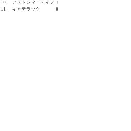
10．
アストンマーティン
1
11．
キャデラック
0